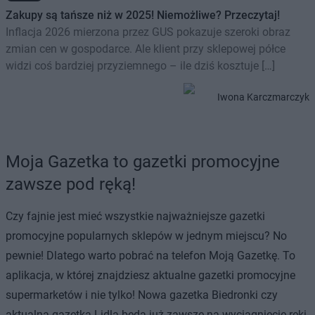
Zakupy są tańsze niż w 2025! Niemożliwe? Przeczytaj!
Inflacja 2026 mierzona przez GUS pokazuje szeroki obraz
zmian cen w gospodarce. Ale klient przy sklepowej półce
widzi coś bardziej przyziemnego – ile dziś kosztuje […]
Iwona Karczmarczyk
Moja Gazetka to gazetki promocyjne
zawsze pod ręką!
Czy fajnie jest mieć wszystkie najważniejsze gazetki
promocyjne popularnych sklepów w jednym miejscu? No
pewnie! Dlatego warto pobrać na telefon Moją Gazetkę. To
aplikacja, w której znajdziesz aktualne gazetki promocyjne
supermarketów i nie tylko! Nowa gazetka Biedronki czy
aktualna gazetka Lidla będą już zawsze na wyciągnięcie ręki.