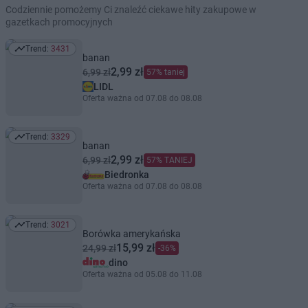
Codziennie pomożemy Ci znaleźć ciekawe hity zakupowe w
gazetkach promocyjnych
Trend:
3431
Trend: 3431
banan
2,99 zł
6,99 zł
57% taniej
LIDL
Oferta ważna od 07.08 do 08.08
Trend:
3329
Trend: 3329
banan
2,99 zł
6,99 zł
57% TANIEJ
Biedronka
Oferta ważna od 07.08 do 08.08
Trend:
3021
Trend: 3021
Borówka amerykańska
15,99 zł
24,99 zł
-36%
dino
Oferta ważna od 05.08 do 11.08