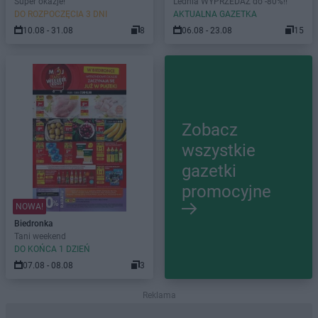
Super okazje!
Lednia WYPRZEDAŻ do -80%!!
DO ROZPOCZĘCIA 3 DNI
AKTUALNA GAZETKA
10.08 - 31.08
8
06.08 - 23.08
15
Zobacz
wszystkie
gazetki
promocyjne
NOWA!
Biedronka
Tani weekend
DO KOŃCA 1 DZIEŃ
07.08 - 08.08
3
Reklama