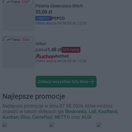
Trend:
2387
Trend: 2387
Piżama dziewczęca Stitch
35,00 zł
PEPCO
Oferta ważna od 06.08 do 12.08
Trend:
2365
Trend: 2365
Arbuz
1,48 zł
2,99 zł
50% taniej
Auchan
Oferta ważna od 06.08 do 12.08
Zobacz wszystkie hity dnia
Najlepsze promocje
Najlepsze promocje w dniu 07.08.2026, które możesz
znaleźć w takich sklepach jak
Biedronka
,
Lidl
,
Kaufland
,
Auchan
,
Dino
,
Carrefour
,
NETTO
oraz
ALDI