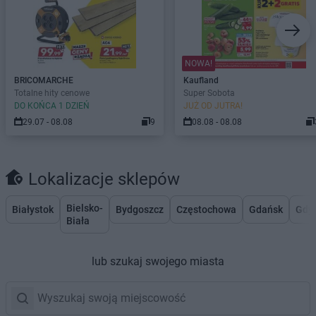
NOWA!
BRICOMARCHE
Kaufland
Totalne hity cenowe
Super Sobota
DO KOŃCA 1 DZIEŃ
JUŻ OD JUTRA!
29.07 - 08.08
9
08.08 - 08.08
Lokalizacje sklepów
Bielsko-
Białystok
Bydgoszcz
Częstochowa
Gdańsk
Gdy
Biała
lub szukaj swojego miasta