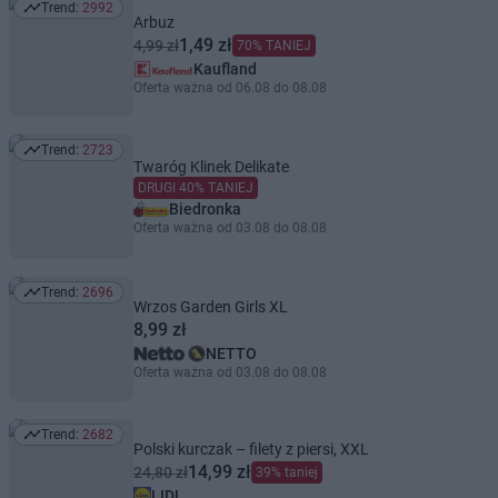
Trend:
2992
Trend: 2992
Arbuz
1,49 zł
4,99 zł
70% TANIEJ
Kaufland
Oferta ważna od 06.08 do 08.08
Trend:
2723
Trend: 2723
Twaróg Klinek Delikate
DRUGI 40% TANIEJ
Biedronka
Oferta ważna od 03.08 do 08.08
Trend:
2696
Trend: 2696
Wrzos Garden Girls XL
8,99 zł
NETTO
Oferta ważna od 03.08 do 08.08
Trend:
2682
Trend: 2682
Polski kurczak – filety z piersi, XXL
14,99 zł
24,80 zł
39% taniej
LIDL