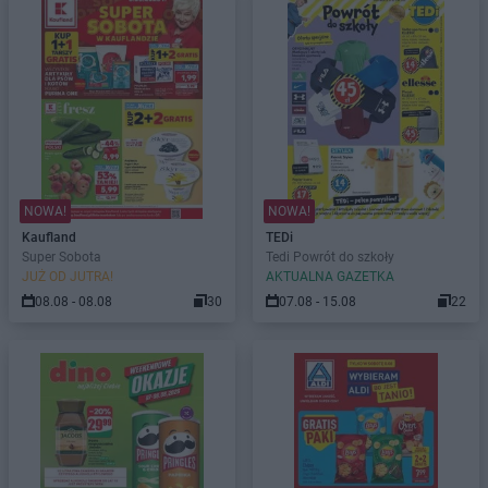
NOWA!
NOWA!
Kaufland
TEDi
Super Sobota
Tedi Powrót do szkoły
JUŻ OD JUTRA!
AKTUALNA GAZETKA
08.08 - 08.08
30
07.08 - 15.08
22