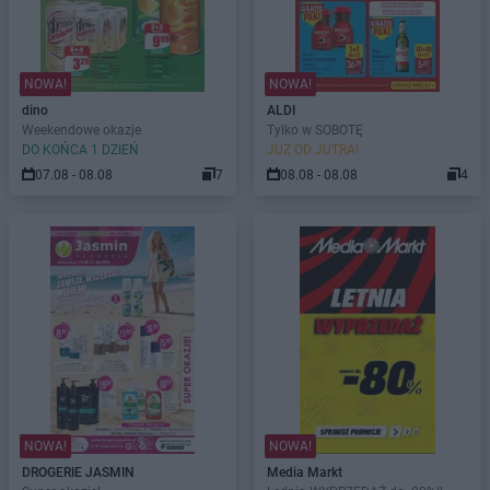
NOWA!
NOWA!
dino
ALDI
Weekendowe okazje
Tylko w SOBOTĘ
DO KOŃCA 1 DZIEŃ
JUŻ OD JUTRA!
07.08 - 08.08
7
08.08 - 08.08
4
NOWA!
NOWA!
DROGERIE JASMIN
Media Markt