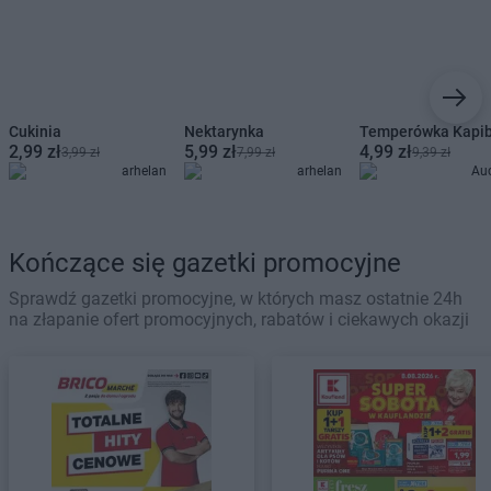
Cukinia
Nektarynka
Temperówka Kapi
2,99 zł
5,99 zł
4,99 zł
3,99 zł
7,99 zł
9,39 zł
arhelan
arhelan
Au
Kończące się gazetki promocyjne
Sprawdź gazetki promocyjne, w których masz ostatnie 24h
na złapanie ofert promocyjnych, rabatów i ciekawych okazji