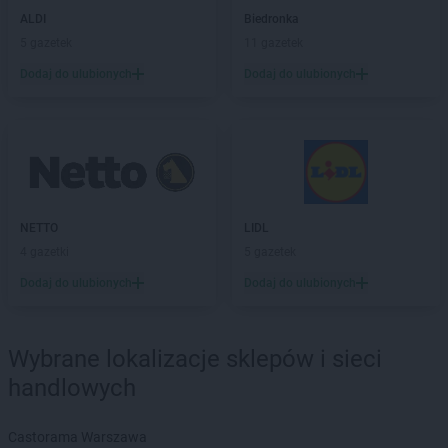
Chorten
Burkat
ALDI
Biedronka
Chorten
Burzyn
5 gazetek
11 gazetek
Chorten
Bydgoszcz
Chorten
Bytom
Dodaj do ulubionych
Dodaj do ulubionych
Chorten
Bytów
Chorten
Cekcyn
Chorten
Celestynów
Chorten
Celiny
Chorten
Cepno
NETTO
LIDL
Chorten
Chałupy
4 gazetki
5 gazetek
Chorten
Chełm
Chorten
Chełm Śląski
Dodaj do ulubionych
Dodaj do ulubionych
Chorten
Chełmek
Chorten
Chełmno
Wybrane lokalizacje sklepów i sieci
Chorten
Chełmża
Chorten
Chłopy
handlowych
Chorten
Chociule
Chorten
Chociw
Castorama Warszawa