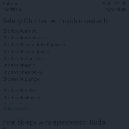
Sobota:
6:00 - 21:00
Niedziela:
zamknięte
Sklepy Chorten w innych miastach
Chorten
Adamów
Chorten
Adamowizna
Chorten
Aleksandrów Kujawski
Chorten
Aleksandrówka
Chorten
Andrzejówka
Chorten
Antonie
Chorten
Antonówka
Chorten
Augustów
Chorten
Babi Dół
Chorten
Baćkowice
Chorten
Bajdy
Pokaż więcej
Chorten
Bajki-Zalesie
Chorten
Bakałarzewo
Inne sklepy w miejscowości Ruda
Chorten
Bąkowo