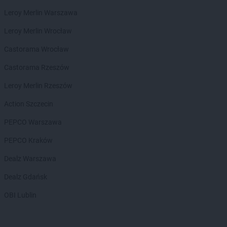
Chorten
Chodzież
Leroy Merlin Warszawa
Chorten
Chojnice
Chorten
Chojno Nowe Drugie
Leroy Merlin Wrocław
Chorten
Chojnów
Castorama Wrocław
Chorten
Choroszcz
Chorten
Chorzów
Castorama Rzeszów
Chorten
Choszczewo
Leroy Merlin Rzeszów
Chorten
Choszczno
Chorten
Chrzanów
Action Szczecin
Chorten
Ciechanów
PEPCO Warszawa
Chorten
Ciechanowiec
Chorten
Ciemne
PEPCO Kraków
Chorten
Cierno-Żabieniec
Dealz Warszawa
Chorten
Cieszyn
Chorten
Cisewie
Dealz Gdańsk
Chorten
Cyców-Kolonia Druga
OBI Lublin
Chorten
Czadrów
Chorten
Czaple
Chorten
Czarna