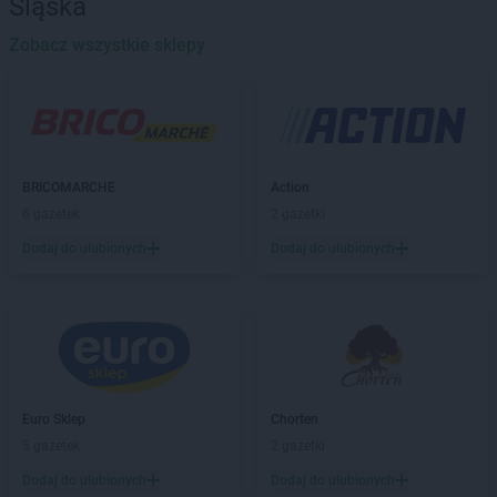
Śląska
Chorten
Banie
Chorten
Banino
Zobacz wszystkie sklepy
Chorten
Baranowo
Chorten
Barchów
Chorten
Barcikowo
Chorten
Barcin
Chorten
Bargłów Kościelny
BRICOMARCHE
Action
Chorten
Bartniki
6 gazetek
2 gazetki
Chorten
Bartołty Wielkie
Dodaj do ulubionych
Dodaj do ulubionych
Chorten
Bartoszyce
Chorten
Będzieszyn
Chorten
Bełchatów
Chorten
Bezledy
Chorten
Biała Niżna
Chorten
Biała Piska
Chorten
Biała Podlaska
Euro Sklep
Chorten
Chorten
Biała Rawska
5 gazetek
2 gazetki
Chorten
Białebłoto-Kobyla
Dodaj do ulubionych
Dodaj do ulubionych
Chorten
Białebłoto-Stara Wieś