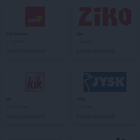
Chorten
Biskupiec
Chorten
Biskupiec-Kolonia Trzecia
Chorten
Błędowo
Chorten
Blochy
Chorten
Błonie
POLOmarket
Ziko
Chorten
Bobrówka
11 gazetek
1 gazetka
Chorten
Bobrowniki
Dodaj do ulubionych
Dodaj do ulubionych
Chorten
Bochnia
Chorten
Boćki
Chorten
Bodaczów
Chorten
Bogatynia
Chorten
Bogdanka
Chorten
Bojano
Chorten
Bolęcin
kik
JYSK
Chorten
Bolesławiec
Brak gazetek
2 gazetki
Chorten
Bolimów
Dodaj do ulubionych
Dodaj do ulubionych
Chorten
Bolków
Chorten
Bolszewo
Chorten
Borek