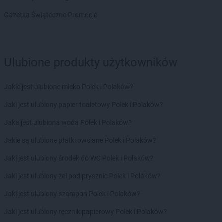
Chorten
Dąbrowa Białostocka
Gazetka Świąteczne Promocje
Chorten
Dąbrowa Chełmińska
Chorten
Dąbrowa Tarnowska
Chorten
Dąbrowa Wielka
Chorten
Dąbrowa-Kaski
Ulubione produkty użytkowników
Chorten
Dąbrówka
Chorten
Dąbrówka Kościelna
Jakie jest ulubione mleko Polek i Polaków?
Chorten
Dąbrówka Leśna
Chorten
Dąbrówki
Jaki jest ulubiony papier toaletowy Polek i Polaków?
Chorten
Dąbrówno
Jaka jest ulubiona woda Polek i Polaków?
Chorten
Darłowo
Chorten
Dębki
Jakie są ulubione płatki owsiane Polek i Polaków?
Chorten
Dębna
Jaki jest ulubiony środek do WC Polek i Polaków?
Chorten
Dębnik
Chorten
Dębno
Jaki jest ulubiony żel pod prysznic Polek i Polaków?
Chorten
Dębowica
Jaki jest ulubiony szampon Polek i Polaków?
Chorten
Debrzno
Chorten
Dębsk
Jaki jest ulubiony ręcznik papierowy Polek i Polaków?
Chorten
Długa Kościelna