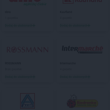
Chorten
Brudki Stare
Chorten
Brusy
dino
Kaufland
Chorten
Brwinów
1 gazetka
4 gazetki
Chorten
Brzesko
Dodaj do ulubionych
Dodaj do ulubionych
Chorten
Brzeszcze
Chorten
Brzezie
Chorten
Brzeźnica
Chorten
Brzeźnio
Chorten
Brzóski-Gromki
Chorten
Brzoza
Chorten
Brzozówka
ROSSMANN
Intermarche
Chorten
Budki Piaseckie
Brak gazetek
4 gazetki
Chorten
Budy Barcząckie
Dodaj do ulubionych
Dodaj do ulubionych
Chorten
Budziska
Chorten
Bugaj
Chorten
Buk
Chorten
Bukowiec
Chorten
Bukowina