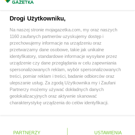
Masz sugestie lub pytania?
Chorten
Drzycim
Chorten
Dubiny
Napisz do nas:
support@mojagazetka.com
Chorten
Dubów
Drogi Użytkowniku,
Współpraca z nami
Chorten
Duczki
Na naszej stronie mojagazetka.com, my oraz naszych
Chorten
Dulcza Mała
Zobacz szczegóły
1160 zaufanych partnerów uzyskujemy dostęp i
Chorten
Działdowo
Retail Radar – analiza rynku
przechowujemy informacje na urządzeniu oraz
Chorten
Działki
przetwarzamy dane osobowe, takie jak unikalne
Chorten
Dziechciniec
identyfikatory, standardowe informacje wysyłane przez
Chorten
Dzięcielec
Wasze ulubione produkty
urządzenie czy dane przeglądania w celu zapewniania
Chorten
Dzierlin
spersonalizowanych reklam, wybór spersonalizowanych
Chorten
Dzierzgów
Regulamin serwisu i polityka prywatności
treści, pomiar reklam i treści, badanie odbiorców oraz
Chorten
Dzierżoniów
ulepszanie usług. Za zgodą Użytkownika my i Zaufani
Mapa strony
Chorten
Dziewin
Partnerzy możemy używać dokładnych danych
geolokalizacyjnych oraz aktywnie skanować
Chorten
Elbląg
Zawsze najnowsze gazetki w naszej
Wszystkie miasta z lokalizacjami sklepów
charakterystykę urządzenia do celów identyfikacji.
Chorten
Ełk
Ponieważ cenimy Twoją prywatność, prosimy o zgodę na
aplikacji
Chorten
Elżbietów
korzystanie z tych technologii poprzez kliknięcie
„Akceptuję”. Zgoda jest dobrowolna i zawsze możesz ją
Chorten
Filipów
+ 1,5 mln zadowolonych kupujących
zmienić/wycofać klikając przycisk ustawień prywatności
Polska
Czechy
Ukraina
Litwa
Słowacja
Rumunia
PARTNERZY
USTAWIENIA
Chorten
Frampol