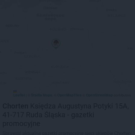
Leaflet
Stadia Maps
OpenMapTiles
OpenStreetMap
|
©
, ©
©
contributors
Chorten
Księdza Augustyna Potyki 15A,
41-717 Ruda Śląska - gazetki
promocyjne
Sprawdź aktualne gazetki promocyjne sieci sklepów Chorten