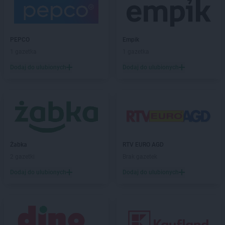
Chorten
Borki
Chorten
Borkowo
Chorten
Borów Wielki
PEPCO
Empik
Chorten
Borowe
1 gazetka
1 gazetka
Chorten
Borowina
Chorten
Borzęcin Duży
Dodaj do ulubionych
Dodaj do ulubionych
Chorten
Borzymy
Chorten
Boże
Chorten
Braciejówka
Chorten
Bramki
Chorten
Braniewo
Chorten
Brańsk
Żabka
RTV EURO AGD
Chorten
Brenna
2 gazetki
Brak gazetek
Chorten
Brochów
Dodaj do ulubionych
Dodaj do ulubionych
Chorten
Brójce
Chorten
Brok
Chorten
Brończany
Chorten
Broniewice
Chorten
Bronowo