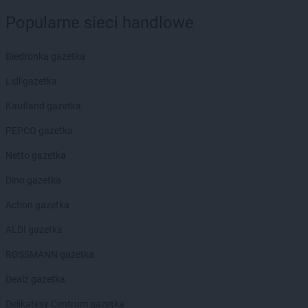
Chorten
Czarna Białostocka
Popularne sieci handlowe
Chorten
Czarna Wieś Kościelna
Chorten
Czarnków
Chorten
Biedronka gazetka
Czarnotrzew
Chorten
Czarnów
Lidl gazetka
Chorten
Czarny Bór
Chorten
Kaufland gazetka
Czechowice-Dziedzice
Chorten
Czernice Borowe
PEPCO gazetka
Chorten
Czerniewice
Chorten
Netto gazetka
Czernikowo
Chorten
Czerwieńsk
Dino gazetka
Chorten
Częstochowa
Chorten
Action gazetka
Człuchów
Chorten
Czosnów
ALDI gazetka
Chorten
Czyczkowy
Chorten
ROSSMANN gazetka
Czyże
Chorten
Czyżew
Dealz gazetka
Chorten
Dąbrowa
Delikatesy Centrum gazetka