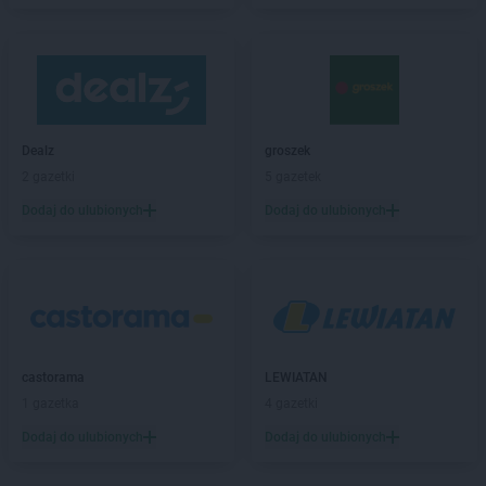
Chorten
Białobiel
Chorten
Białobrzegi
Chorten
Białogard
Chorten
Białogóra
Chorten
Białousy
Chorten
Białowieża
Dealz
groszek
Chorten
Białożewin
2 gazetki
5 gazetek
Chorten
Białystok
Dodaj do ulubionych
Dodaj do ulubionych
Chorten
Biecz
Chorten
Biedaszki
Chorten
Biedrzychowice
Chorten
Bielany-Żyłaki
Chorten
Bielicha
Chorten
Bieliny
castorama
LEWIATAN
Chorten
Bielsk Podlaski
1 gazetka
4 gazetki
Chorten
Bielsko-Biała
Chorten
Bierwce
Dodaj do ulubionych
Dodaj do ulubionych
Chorten
Biłgoraj