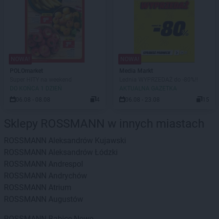
NOWA!
NOWA!
POLOmarket
Media Markt
Super HITY na weekend
Lednia WYPRZEDAŻ do -80%!!
DO KOŃCA 1 DZIEŃ
AKTUALNA GAZETKA
06.08 - 08.08
4
06.08 - 23.08
15
Sklepy ROSSMANN w innych miastach
ROSSMANN
Aleksandrów Kujawski
ROSSMANN
Aleksandrów Łódzki
ROSSMANN
Andrespol
ROSSMANN
Andrychów
ROSSMANN
Atrium
ROSSMANN
Augustów
ROSSMANN
Babice Nowe