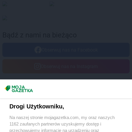
ROSSMANN
Debrzno
ROSSMANN
Dobczyce
ROSSMANN
Dobiegniew
ROSSMANN
Dobra
ROSSMANN
Dobre Miasto
Bądź z nami na bieżąco
ROSSMANN
Dobrzyń nad Wisłą
ROSSMANN
Drawsko Pomorskie
Obserwuj nas na Facebook
ROSSMANN
Drezdenko
ROSSMANN
Drobin
ROSSMANN
Duszniki-Zdrój
Obserwuj nas na Instagram
ROSSMANN
Dynów
ROSSMANN
Działdowo
ROSSMANN
Dzierzgoń
Masz sugestie lub pytania?
ROSSMANN
Dzierżoniów
Napisz do nas:
support@mojagazetka.com
Drogi Użytkowniku,
ROSSMANN
Elbląg
Współpraca z nami
ROSSMANN
Ełk
Na naszej stronie mojagazetka.com, my oraz naszych
Zobacz szczegóły
1162 zaufanych partnerów uzyskujemy dostęp i
ROSSMANN
fc
Retail Radar – analiza rynku
przechowujemy informacje na urządzeniu oraz