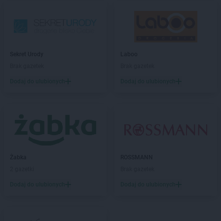
ROSSMANN
Bialogard
ROSSMANN
Białystok
ROSSMANN
Biecz
ROSSMANN
Biedrusko
ROSSMANN
Bielany Wrocławskie
Sekret Urody
Laboo
ROSSMANN
Bielawa
Brak gazetek
Brak gazetek
ROSSMANN
Bielsk Podlaski
Dodaj do ulubionych
Dodaj do ulubionych
ROSSMANN
Bielsko-Biała
ROSSMANN
Bieruń
ROSSMANN
Bierutów
ROSSMANN
Biłgoraj
ROSSMANN
Biskupiec
ROSSMANN
Blachownia
ROSSMANN
Błonie
Żabka
ROSSMANN
ROSSMANN
Bobolice
2 gazetki
Brak gazetek
ROSSMANN
Bobowa
Dodaj do ulubionych
Dodaj do ulubionych
ROSSMANN
Bochnia
ROSSMANN
Bogatynia
ROSSMANN
Boguchwała