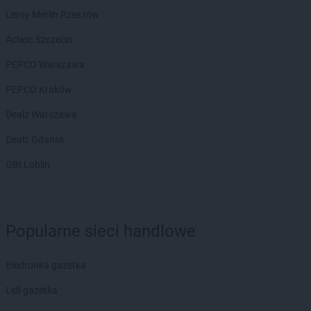
Leroy Merlin Rzeszów
ROSSMANN
Buk
ROSSMANN
Busko-Zdrój
Action Szczecin
ROSSMANN
Byczyna
PEPCO Warszawa
ROSSMANN
Bydgoszcz
ROSSMANN
Bystrzyca Kłodzka
PEPCO Kraków
ROSSMANN
Bytom
Dealz Warszawa
ROSSMANN
Bytom Odrzański
ROSSMANN
Bytów
Dealz Gdańsk
ROSSMANN
CH
OBI Lublin
ROSSMANN
Chełm
ROSSMANN
Chełmek
ROSSMANN
Chełmno
ROSSMANN
Chełmża
Popularne sieci handlowe
ROSSMANN
Chocianów
ROSSMANN
Chociwel
Biedronka gazetka
ROSSMANN
Choczewo
Lidl gazetka
ROSSMANN
Chodzież
ROSSMANN
Chojna