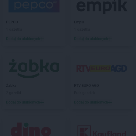
NETTO
Grodzisko
NETTO
Grudziądz
NETTO
Gryfice
PEPCO
Empik
NETTO
Gryfino
1 gazetka
1 gazetka
NETTO
Gubin
Dodaj do ulubionych
Dodaj do ulubionych
NETTO
Iława
NETTO
Inowrocław
NETTO
Jaktorów
NETTO
Jarocin
NETTO
Jastrowie
Żabka
RTV EURO AGD
NETTO
Jastrzębie-Zdrój
2 gazetki
Brak gazetek
NETTO
Jawor
Dodaj do ulubionych
Dodaj do ulubionych
NETTO
Jaworze
NETTO
Jaworzno
NETTO
Jędrzejów
NETTO
Jelenia Góra
NETTO
Jelonek