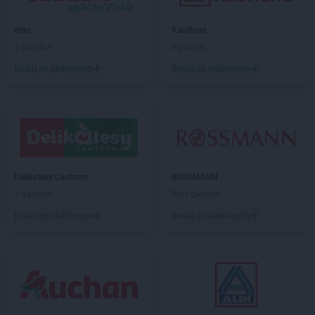
NETTO
Józefów
dino
Kaufland
NETTO
Kalisz
1 gazetka
4 gazetki
NETTO
Kamień Pomorski
Dodaj do ulubionych
Dodaj do ulubionych
NETTO
Kamionki
NETTO
Karpacz
NETTO
Katowice
NETTO
Kazimierza Wielka
NETTO
Kędzierzyn-Koźle
NETTO
Kępno
NETTO
Kętrzyn
Delikatesy Centrum
ROSSMANN
NETTO
Kęty
1 gazetka
Brak gazetek
NETTO
Kielce
Dodaj do ulubionych
Dodaj do ulubionych
NETTO
Kłaj
NETTO
Kłobuck
NETTO
Kłodawa
NETTO
Kluczbork
NETTO
Knurów
NETTO
Kolbudy