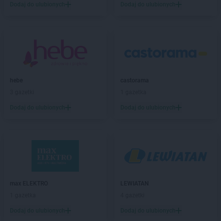
Dodaj do ulubionych
Dodaj do ulubionych
NETTO
Chodzież
NETTO
Chojna
NETTO
Chojnice
NETTO
Chojnów
NETTO
Chorzów
NETTO
Choszczno
hebe
castorama
NETTO
Chrzanów
3 gazetki
1 gazetka
NETTO
Chrząstowice
NETTO
Ciechocinek
Dodaj do ulubionych
Dodaj do ulubionych
NETTO
Cieszyn
NETTO
Czaplinek
NETTO
Czarna Białostocka
NETTO
Czarnków
NETTO
Czechowice-Dziedzice
NETTO
Czeladź
max ELEKTRO
LEWIATAN
NETTO
Czersk
1 gazetka
4 gazetki
NETTO
Czerwionka-Leszczyny
Dodaj do ulubionych
Dodaj do ulubionych
NETTO
Częstochowa