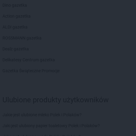
Dino gazetka
NETTO
Luzino
NETTO
Lwówek Śląski
Action gazetka
NETTO
Maków Podhalański
ALDI gazetka
NETTO
Malbork
ROSSMANN gazetka
NETTO
Marki
NETTO
Miastko
Dealz gazetka
NETTO
Michałowice
Delikatesy Centrum gazetka
NETTO
Miechów
NETTO
Międzyrzec Podlaski
Gazetka Świąteczne Promocje
NETTO
Międzyrzecz
NETTO
Międzyzdroje
NETTO
Mierzyn
Ulubione produkty użytkowników
NETTO
Mikołów
NETTO
Milanówek
NETTO
Milicz
Jakie jest ulubione mleko Polek i Polaków?
NETTO
Mińsk Mazowiecki
Jaki jest ulubiony papier toaletowy Polek i Polaków?
NETTO
Mława
NETTO
Mogilno