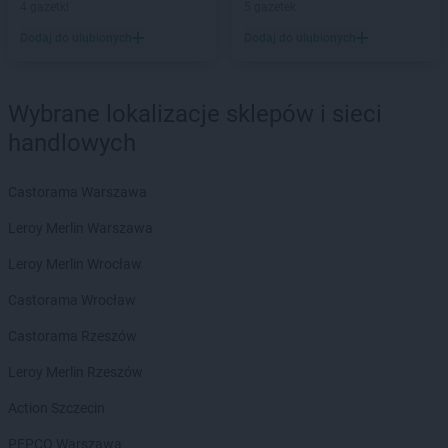
4 gazetki
5 gazetek
NETTO
Krotoszyn
Dodaj do ulubionych
Dodaj do ulubionych
NETTO
Kurzelów
NETTO
Kwidzyn
Wybrane lokalizacje sklepów i sieci
NETTO
Łabiszyn
NETTO
Łącko
handlowych
NETTO
Łask
NETTO
Łaziska Górne
Castorama Warszawa
NETTO
Łęczna
Leroy Merlin Warszawa
NETTO
Łęczyca
NETTO
Łobez
Leroy Merlin Wrocław
NETTO
Łodygowice
Castorama Wrocław
NETTO
Łódź
NETTO
Łomianki
Castorama Rzeszów
NETTO
Łosice
Leroy Merlin Rzeszów
NETTO
Łowicz
NETTO
Łuków
Action Szczecin
NETTO
Lębork
PEPCO Warszawa