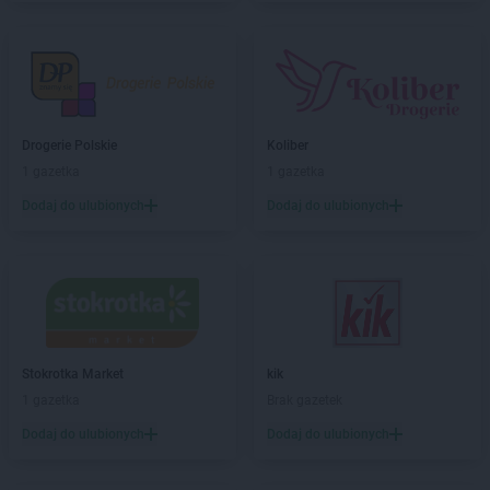
NETTO
Człuchów
NETTO
Dąbrowa Górnicza
NETTO
Darłowo
NETTO
Dęblin
NETTO
Dębno
Drogerie Polskie
Koliber
NETTO
Dobra
1 gazetka
1 gazetka
NETTO
Dobre Miasto
Dodaj do ulubionych
Dodaj do ulubionych
NETTO
Dobrzeń Wielki
NETTO
Drawsko Pomorskie
NETTO
Drezdenko
NETTO
Działdowo
NETTO
Dzierzgoń
NETTO
Dzierżoniów
Stokrotka Market
kik
NETTO
Ełk
1 gazetka
Brak gazetek
NETTO
Gajków
Dodaj do ulubionych
Dodaj do ulubionych
NETTO
Garwolin
NETTO
Gdańsk