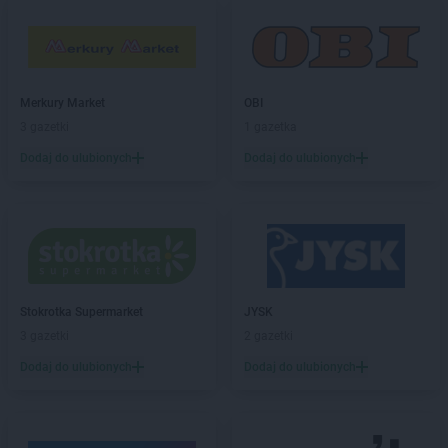
NETTO
Gdynia
NETTO
Gliwice
NETTO
Głogów
NETTO
Głuchołazy
Merkury Market
OBI
NETTO
Gniew
3 gazetki
1 gazetka
NETTO
Gniewkowo
NETTO
Gniezno
Dodaj do ulubionych
Dodaj do ulubionych
NETTO
Gołdap
NETTO
Goleniów
NETTO
Gołków
NETTO
Golub-Dobrzyń
NETTO
Góra
NETTO
Góra Kalwaria
Stokrotka Supermarket
JYSK
NETTO
Gorzów Wielkopolski
3 gazetki
2 gazetki
NETTO
Gostyń
Dodaj do ulubionych
Dodaj do ulubionych
NETTO
Gostynin
NETTO
Gródków
NETTO
Grodzisk Mazowiecki
NETTO
Grodzisk Wielkopolski