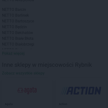
NETTO
Barcin
NETTO
Barlinek
NETTO
Bartoszyce
NETTO
Będzin
NETTO
Bełchatów
NETTO
Białe Błota
NETTO
Białobrzegi
NETTO
Białogard
Pokaż więcej
NETTO
Białystok
NETTO
Bielany Wrocławskie
Inne sklepy w miejscowości Rybnik
NETTO
Bielawa
NETTO
Zobacz wszystkie sklepy
Bielsko-Biała
NETTO
Biłgoraj
NETTO
Biskupiec
NETTO
Blizne Jasińskiego
NETTO
Błonie
NETTO
Bochnia
Agata
Action
NETTO
Bogatynia