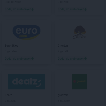
Brak gazetek
2 gazetki
NETTO
Bolechowo
Dodaj do ulubionych
Dodaj do ulubionych
NETTO
Bolszewo
NETTO
Borzęcin Mały
NETTO
Braniewo
NETTO
Brodnica
NETTO
Brwinów
NETTO
Brzeg
NETTO
Brzeg Dolny
Euro Sklep
Chorten
NETTO
Brzeszcze
5 gazetek
2 gazetki
NETTO
Brzozów
Dodaj do ulubionych
Dodaj do ulubionych
NETTO
Buk
NETTO
Bydgoszcz
NETTO
Bystrzyca Kłodzka
NETTO
Bytom
NETTO
Bytów
NETTO
Chełmno
Dealz
groszek
NETTO
Chełmża
2 gazetki
5 gazetek
NETTO
Chocianów