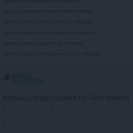
Jaka jest ulubiona woda Polek i Polaków?
NETTO
Morzyczyn
Jakie są ulubione płatki owsiane Polek i Polaków?
NETTO
Mościska
NETTO
Mosina
Jaki jest ulubiony środek do WC Polek i Polaków?
NETTO
Mrągowo
Jaki jest ulubiony żel pod prysznic Polek i Polaków?
NETTO
Mszana Dolna
NETTO
Muszyna
Jaki jest ulubiony szampon Polek i Polaków?
NETTO
Mysłakowice
Jaki jest ulubiony ręcznik papierowy Polek i Polaków?
NETTO
Myślenice
NETTO
Myślibórz
NETTO
Mysłowice
NETTO
Myszków
NETTO
Nadarzyn
Aplikacja Moja Gazetka na Twój telefon!
NETTO
Nakło nad Notecią
NETTO
Namysłów
NETTO
Nasielsk
NETTO
Netto
NETTO
Nidzica
NETTO
Niemodlin