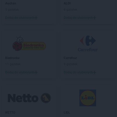
NETTO
Auchan
Koło
ALDI
NETTO
5 gazetek
Kołobrzeg
6 gazetek
NETTO
Komorniki
Dodaj do ulubionych
Dodaj do ulubionych
NETTO
Konin
NETTO
Końskie
NETTO
Kórnik
NETTO
Kościan
NETTO
Kościerzyna
NETTO
Kostrzyn
Biedronka
Carrefour
NETTO
Kostrzyn nad Odrą
11 gazetek
9 gazetek
NETTO
Koszalin
NETTO
Dodaj do ulubionych
Kowale
Dodaj do ulubionych
NETTO
Kowary
NETTO
Koziegłowy
NETTO
Kozienice
NETTO
Kożuchy
NETTO
Kraków
NETTO
Kraśnik
NETTO
LIDL
NETTO
Krosno Odrzańskie