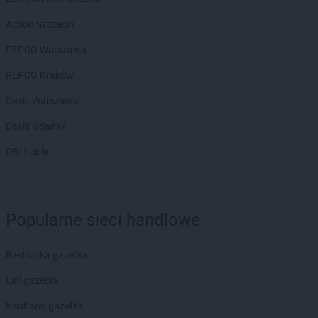
Biedronka
Białka Tatrzańska
Biedronka
Białobrzegi
Action Szczecin
Biedronka
Białogard
PEPCO Warszawa
Biedronka
Biały Bór
Biedronka
Białystok
PEPCO Kraków
Biedronka
Biecz
Dealz Warszawa
Biedronka
Biedronka
Biedronka
Biedrusko
Dealz Gdańsk
Biedronka
Bielany Wrocławskie
OBI Lublin
Biedronka
Bielawa
Biedronka
Bielsk
Biedronka
Bielsk Podlaski
Biedronka
Bielsko-Biała
Popularne sieci handlowe
Biedronka
Biertowice
Biedronka
Bieruń
Biedronka gazetka
Biedronka
Bierutów
Biedronka
Biłgoraj
Lidl gazetka
Biedronka
Biskupice
Kaufland gazetka
Biedronka
Biskupiec