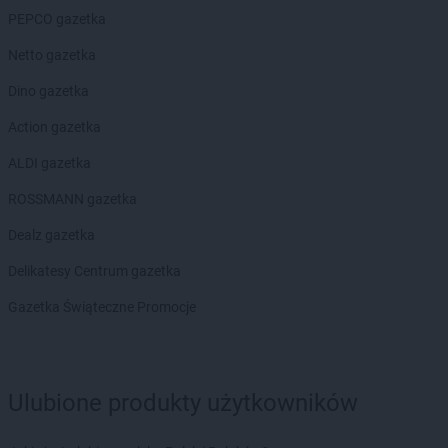
Biedronka
Blachownia
PEPCO gazetka
Biedronka
Błażowa
Netto gazetka
Biedronka
Błędów
Biedronka
Bliżyn
Dino gazetka
Biedronka
Błonie
Action gazetka
Biedronka
Bobolice
Biedronka
Bobowa
ALDI gazetka
Biedronka
Bobrowiec
ROSSMANN gazetka
Biedronka
Bobrowniki
Biedronka
Bochnia
Dealz gazetka
Biedronka
Bochotnica
Delikatesy Centrum gazetka
Biedronka
Bochotnica-Kolonia
Biedronka
Bodzentyn
Gazetka Świąteczne Promocje
Biedronka
Bogacica
Biedronka
Bogatynia
Biedronka
Boguchwała
Ulubione produkty użytkowników
Biedronka
Boguszów-Gorce
Biedronka
Bojano