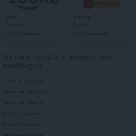
Biedronka
Barciany
Biedronka
Barcin
Biedronka
Barczewo
Żabka
Biedronka
Biedronka
Bardo
2 gazetki
9 gazetek
Biedronka
Barlinek
Dodaj do ulubionych
Dodaj do ulubionych
Biedronka
Bartoszyce
Biedronka
Barwice
Biedronka
Będzin
Wybrane lokalizacje sklepów i sieci
Biedronka
Bełchatów
handlowych
Biedronka
Bełżyce
Biedronka
Bestwina
Biedronka
Bezrzecze
Castorama Warszawa
Biedronka
Biała
Leroy Merlin Warszawa
Biedronka
Biała Parcela
Biedronka
Biała Piska
Leroy Merlin Wrocław
Biedronka
Biała Podlaska
Castorama Wrocław
Biedronka
Biała Rawska
Biedronka
Białe Błota
Castorama Rzeszów
Biedronka
Białka
Leroy Merlin Rzeszów