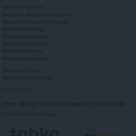
Biedronka
Adamów
Biedronka
Aleksandrów Kujawski
Biedronka
Aleksandrów Łódzki
Biedronka
Alwernia
Biedronka
Andrespol
Biedronka
Andrychów
Biedronka
Annopol
Biedronka
Augustów
Biedronka
Babice
Biedronka
Babice Nowe
Biedronka
Babimost
Pokaż więcej
Biedronka
Baborów
Biedronka
Banie
Inne sklepy w miejscowości Rychwałd
Biedronka
Banie Mazurskie
Biedronka
Zobacz wszystkie sklepy
Banino
Biedronka
Baniocha
Biedronka
Baranowo