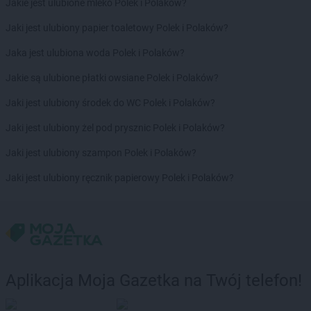
Biedronka
Bolesławice
Jakie jest ulubione mleko Polek i Polaków?
Biedronka
Bolesławiec
Jaki jest ulubiony papier toaletowy Polek i Polaków?
Biedronka
Bolków
Biedronka
Bolszewo
Jaka jest ulubiona woda Polek i Polaków?
Biedronka
Bońki
Jakie są ulubione płatki owsiane Polek i Polaków?
Biedronka
Borek Wielkopolski
Biedronka
Borki
Jaki jest ulubiony środek do WC Polek i Polaków?
Biedronka
Borkowo
Jaki jest ulubiony żel pod prysznic Polek i Polaków?
Biedronka
Borne Sulinowo
Biedronka
Borówiec
Jaki jest ulubiony szampon Polek i Polaków?
Biedronka
Branice
Jaki jest ulubiony ręcznik papierowy Polek i Polaków?
Biedronka
Braniewo
Biedronka
Brańsk
Biedronka
Brenna
Biedronka
Brodnica
Biedronka
Brusy
Biedronka
Brwinów
Aplikacja Moja Gazetka na Twój telefon!
Biedronka
Brzeg
Biedronka
Brzeg Dolny