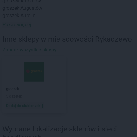
groszek
Antoniów
groszek
Augustów
groszek
Aurelin
Pokaż więcej
groszek
Babiak
groszek
Babice
Inne sklepy w miejscowości Rykaczewo
groszek
Babimost
groszek
Zobacz wszystkie sklepy
Bądki
groszek
Bakałarzewo
groszek
Bałoszyce
groszek
Bandysie
groszek
Baniocha
groszek
Bańska Niżna
groszek
groszek
Baranowo
5 gazetek
groszek
Barciany
Dodaj do ulubionych
groszek
Barczewo
groszek
Barnim
groszek
Bartoszyce
Wybrane lokalizacje sklepów i sieci
groszek
Bażanówka