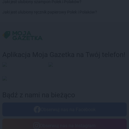
groszek
Brdów
Jaki jest ulubiony szampon Polek i Polaków?
groszek
Breń Osuchowski
Jaki jest ulubiony ręcznik papierowy Polek i Polaków?
groszek
Brodnica
groszek
Brodnica Dolna
groszek
Brudzew
groszek
Brzeg
groszek
Brzeg Dolny
groszek
Brzesko
Aplikacja Moja Gazetka na Twój telefon!
groszek
Brzeszcze
groszek
Brzezie
groszek
Brzezinka
groszek
Brzeziny
groszek
Brzeźnik
groszek
Brzeźno
Bądź z nami na bieżąco
groszek
Brzoza
groszek
Brzozie
Obserwuj nas na Facebook
groszek
Brzozowa Gać
groszek
Budzisko
groszek
Budzyń
Obserwuj nas na Instagram