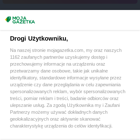
groszek
Bukowina Tatrzańska
groszek
Bukowno
groszek
Bychawa
Masz sugestie lub pytania?
groszek
Bychawka Trzecia-Kolonia
groszek
Byczyna
Napisz do nas:
support@mojagazetka.com
Drogi Użytkowniku,
groszek
Bydgoszcz
Współpraca z nami
groszek
Bysina
Na naszej stronie mojagazetka.com, my oraz naszych
Zobacz szczegóły
groszek
Bysław
1162 zaufanych partnerów uzyskujemy dostęp i
Retail Radar – analiza rynku
groszek
Bysławek
przechowujemy informacje na urządzeniu oraz
groszek
Byszwałd
przetwarzamy dane osobowe, takie jak unikalne
identyfikatory, standardowe informacje wysyłane przez
groszek
Bytom
Wasze ulubione produkty
urządzenie czy dane przeglądania w celu zapewniania
groszek
Bzianka
spersonalizowanych reklam, wybór spersonalizowanych
Regulamin serwisu i polityka prywatności
groszek
Cedry Małe
treści, pomiar reklam i treści, badanie odbiorców oraz
ulepszanie usług. Za zgodą Użytkownika my i Zaufani
groszek
Cekcyn
Mapa strony
Partnerzy możemy używać dokładnych danych
groszek
Ceków
geolokalizacyjnych oraz aktywnie skanować
groszek
Celiny
Zawsze najnowsze gazetki w naszej
Wszystkie miasta z lokalizacjami sklepów
charakterystykę urządzenia do celów identyfikacji.
groszek
Charzewice
Ponieważ cenimy Twoją prywatność, prosimy o zgodę na
aplikacji
groszek
Chełchy
korzystanie z tych technologii poprzez kliknięcie