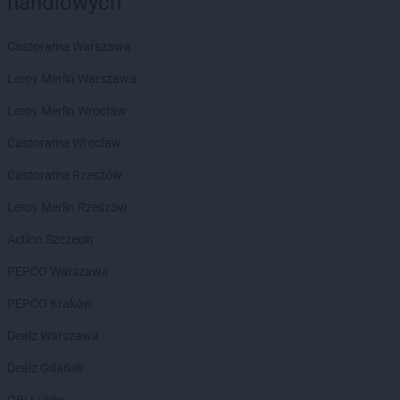
handlowych
groszek
Będzin
groszek
Bełk
groszek
Bełżec
Castorama Warszawa
groszek
Bemowizna
Leroy Merlin Warszawa
groszek
Berezka
groszek
Biała
Leroy Merlin Wrocław
groszek
Biała Podlaska
Castorama Wrocław
groszek
Białoboki
groszek
Białobrzeg
Castorama Rzeszów
groszek
Białochowo
Leroy Merlin Rzeszów
groszek
Biały Dunajec
groszek
Białystok
Action Szczecin
groszek
Biardy
PEPCO Warszawa
groszek
Biejkowska Wola
groszek
Bielcza
PEPCO Kraków
groszek
Bieliniec
Dealz Warszawa
groszek
Bielsko-Biała
groszek
Bieniów
Dealz Gdańsk
groszek
Bierzwienna Długa