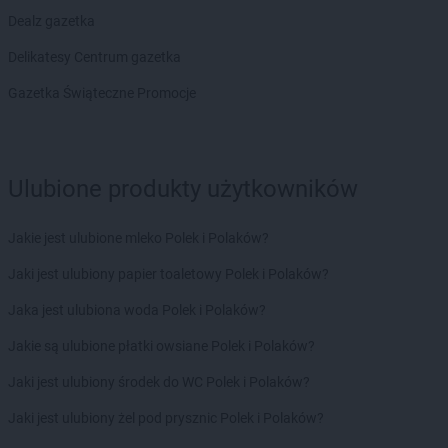
groszek
Bodzanów
Dealz gazetka
groszek
Bogate
Delikatesy Centrum gazetka
groszek
Bogatki
groszek
Bogoria
Gazetka Świąteczne Promocje
groszek
Bogucin
groszek
Bogumiłowice
groszek
Bojanów
Ulubione produkty użytkowników
groszek
Bojszowy Nowe
groszek
Bolechowice
groszek
Bolesławiec
Jakie jest ulubione mleko Polek i Polaków?
groszek
Boleszkowice
Jaki jest ulubiony papier toaletowy Polek i Polaków?
groszek
Boratyn
groszek
Borki
Jaka jest ulubiona woda Polek i Polaków?
groszek
Borkowo Kościelne
Jakie są ulubione płatki owsiane Polek i Polaków?
groszek
Borówki
groszek
Boruja
Jaki jest ulubiony środek do WC Polek i Polaków?
groszek
Bożacin
Jaki jest ulubiony żel pod prysznic Polek i Polaków?
groszek
Bożepole Wielkie