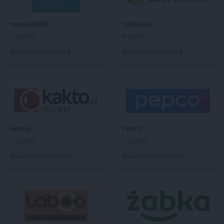
LIDL
Brzozów
LIDL
Buczkowice
max ELEKTRO
LEWIATAN
LIDL
Budzistowo
1 gazetka
4 gazetki
LIDL
Buk
LIDL
Busko-Zdrój
Dodaj do ulubionych
Dodaj do ulubionych
LIDL
Bydgoszcz
LIDL
Bytom
LIDL
Bytów
LIDL
Chełm
LIDL
Chełmek
kakto.pl
PEPCO
LIDL
Chełmiec
1 gazetka
1 gazetka
LIDL
Chełmno
LIDL
Chełmża
Dodaj do ulubionych
Dodaj do ulubionych
LIDL
Chodzież
LIDL
Chojnice
LIDL
Chojnów
LIDL
Chorzów
LIDL
Choszczno