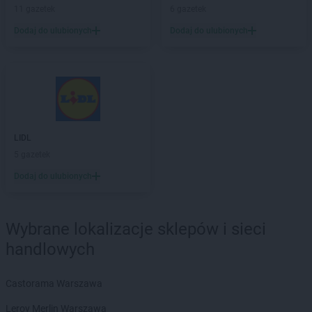
LIDL
do
11 gazetek
6 gazetek
LIDL
Dobra
Dodaj do ulubionych
Dodaj do ulubionych
LIDL
Dobre Miasto
LIDL
Drawsko Pomorskie
LIDL
Drezdenko
LIDL
Drogoszewo
LIDL
Dywity
LIDL
Działdowo
LIDL
Działoszyn
LIDL
LIDL
Dzierżoniów
5 gazetek
Dodaj do ulubionych
LIDL
Elbląg
LIDL
Garwolin
Wybrane lokalizacje sklepów i sieci
LIDL
Gdańsk
LIDL
Gdynia
handlowych
LIDL
Giżycko
LIDL
Gliwice
Castorama Warszawa
LIDL
Głogów
Leroy Merlin Warszawa
LIDL
Głogów Małopolski