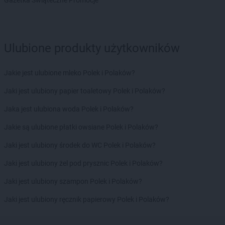
Gazetka Świąteczne Promocje
LIDL
Jawiszowice
LIDL
Jawor
LIDL
Jaworzno
LIDL
Jedrzejow
Ulubione produkty użytkowników
LIDL
Jelcz-Laskowice
LIDL
Jelenia Góra
Jakie jest ulubione mleko Polek i Polaków?
LIDL
Józefosław
LIDL
Jaki jest ulubiony papier toaletowy Polek i Polaków?
Józefów
Jaka jest ulubiona woda Polek i Polaków?
LIDL
Kalisz
LIDL
Kamień Pomorski
Jakie są ulubione płatki owsiane Polek i Polaków?
LIDL
Kamienna Góra
Jaki jest ulubiony środek do WC Polek i Polaków?
LIDL
Kamińskie
LIDL
Kartuzy
Jaki jest ulubiony żel pod prysznic Polek i Polaków?
LIDL
Katowice
Jaki jest ulubiony szampon Polek i Polaków?
LIDL
Kąty Wrocławskie
LIDL
Kędzierzyn-Koźle
Jaki jest ulubiony ręcznik papierowy Polek i Polaków?
LIDL
Kętrzyn
LIDL
Kęty