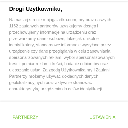
Napisz do nas:
support@mojagazetka.com
LIDL
Kostrzyn nad Odrą
Drogi Użytkowniku,
Współpraca z nami
LIDL
Koszalin
Na naszej stronie mojagazetka.com, my oraz naszych
LIDL
Kowale
Zobacz szczegóły
1162 zaufanych partnerów uzyskujemy dostęp i
LIDL
Koziegłowy
Retail Radar – analiza rynku
przechowujemy informacje na urządzeniu oraz
LIDL
Kozienice
przetwarzamy dane osobowe, takie jak unikalne
LIDL
Kraków
identyfikatory, standardowe informacje wysyłane przez
LIDL
Krapkowice
Wasze ulubione produkty
urządzenie czy dane przeglądania w celu zapewniania
LIDL
Kraśnik
spersonalizowanych reklam, wybór spersonalizowanych
LIDL
Krasnystaw
Regulamin serwisu i polityka prywatności
treści, pomiar reklam i treści, badanie odbiorców oraz
LIDL
Krościenko nad Dunajcem
ulepszanie usług. Za zgodą Użytkownika my i Zaufani
Mapa strony
LIDL
Krosno
Partnerzy możemy używać dokładnych danych
LIDL
Kruszwica
geolokalizacyjnych oraz aktywnie skanować
Zawsze najnowsze gazetki w naszej
Wszystkie miasta z lokalizacjami sklepów
LIDL
charakterystykę urządzenia do celów identyfikacji.
Kudowa-Zdrój
Ponieważ cenimy Twoją prywatność, prosimy o zgodę na
aplikacji
LIDL
Kutno
korzystanie z tych technologii poprzez kliknięcie
LIDL
Kwidzyn
„Akceptuję”. Zgoda jest dobrowolna i zawsze możesz ją
+ 1,5 mln zadowolonych kupujących
LIDL
zmienić/wycofać klikając przycisk ustawień prywatności
Łańcut
Polska
Czechy
Ukraina
Litwa
Słowacja
Rumunia
PARTNERZY
USTAWIENIA
znajdujący się w lewym dolnym rogu strony
LIDL
Łapy
LIDL
Łask