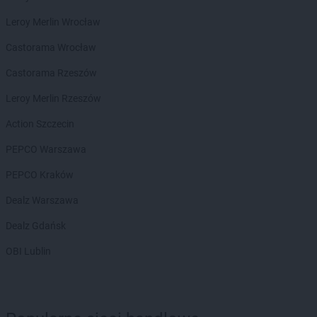
LIDL
Głubczyce
Leroy Merlin Wrocław
LIDL
Głuchołazy
Castorama Wrocław
LIDL
Gniezno
LIDL
Gogolin
Castorama Rzeszów
LIDL
Gołdap
Leroy Merlin Rzeszów
LIDL
Goleniów
LIDL
Gołków
Action Szczecin
LIDL
Golub-Dobrzyń
PEPCO Warszawa
LIDL
Góra Kalwaria
LIDL
Gorlice
PEPCO Kraków
LIDL
Gorzów Wielkopolski
Dealz Warszawa
LIDL
Gorzyce
LIDL
Gostyń
Dealz Gdańsk
LIDL
Gostynin
OBI Lublin
LIDL
Grajewo
LIDL
Grodzisk Mazowiecki
LIDL
Grodzisk Wielkopolski
LIDL
Grudziądz