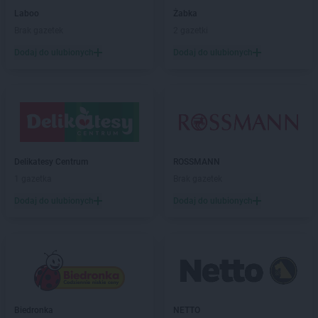
LIDL
Chrzanów
Laboo
Żabka
LIDL
Chwaszczyno
Brak gazetek
2 gazetki
LIDL
Chyliczki
Dodaj do ulubionych
Dodaj do ulubionych
LIDL
Ciechanów
LIDL
Cieszyn
LIDL
Czechowice-Dziedzice
LIDL
Czeladź
LIDL
Czersk
LIDL
Częstochowa
LIDL
Człuchów
Delikatesy Centrum
ROSSMANN
LIDL
Czołowo-Kolonia
1 gazetka
Brak gazetek
Dodaj do ulubionych
Dodaj do ulubionych
LIDL
Dąbrowa Górnicza
LIDL
Dąbrowa Tarnowska
LIDL
Dąbrówka
LIDL
Darłowo
LIDL
Dawidy Bankowe
LIDL
Dębica
LIDL
Dęblin
Biedronka
NETTO