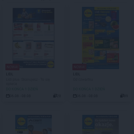
NOWA!
NOWA!
LIDL
LIDL
Lidl plus. Skanujesz - To się
Od czwartku
opłaca
DO KOŃCA 1 DZIEŃ
DO KOŃCA 1 DZIEŃ
06.08 - 08.08
28
06.08 - 08.08
89