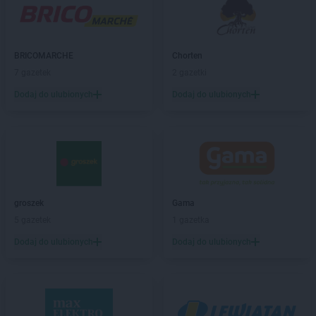
LIDL
Bielany Wrocławskie
LIDL
Bielawa
LIDL
Bielsk Podlaski
BRICOMARCHE
Chorten
LIDL
Bielsko-Biała
7 gazetek
2 gazetki
LIDL
Bieruń
Dodaj do ulubionych
Dodaj do ulubionych
LIDL
Biłgoraj
LIDL
Biskupiec
LIDL
Bochnia
LIDL
Bogatynia
LIDL
Bolechowo
LIDL
Bolesławiec
LIDL
Bolszewo
groszek
Gama
LIDL
Braniewo
5 gazetek
1 gazetka
LIDL
Brodnica
Dodaj do ulubionych
Dodaj do ulubionych
LIDL
Brzeg
LIDL
Brzeg Dolny
LIDL
Brzesko
LIDL
Brzeziny