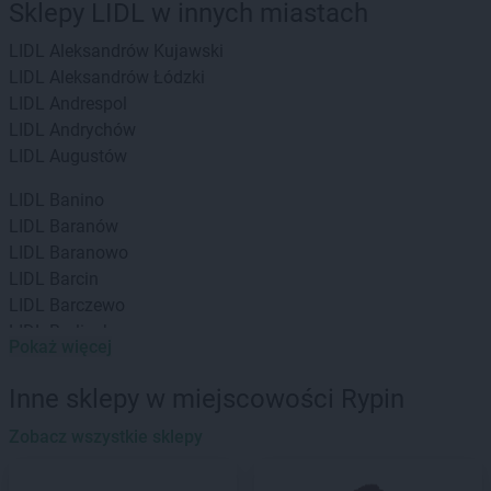
Sklepy LIDL w innych miastach
LIDL
Aleksandrów Kujawski
LIDL
Aleksandrów Łódzki
LIDL
Andrespol
LIDL
Andrychów
LIDL
Augustów
LIDL
Banino
LIDL
Baranów
LIDL
Baranowo
LIDL
Barcin
LIDL
Barczewo
LIDL
Barlinek
Pokaż więcej
LIDL
Bartoszyce
LIDL
Będzin
Inne sklepy w miejscowości Rypin
LIDL
Bełchatów
LIDL
Zobacz wszystkie sklepy
Biała Podlaska
LIDL
Białobrzegi
LIDL
Białystok