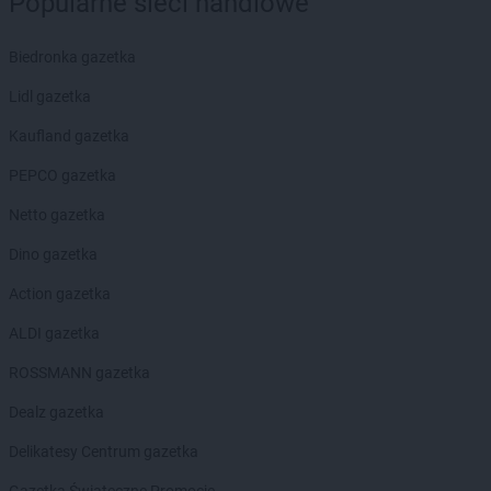
Popularne sieci handlowe
LIDL
Gryfice
LIDL
Gryfino
Biedronka gazetka
LIDL
Gryfów Śląski
LIDL
Gubin
Lidl gazetka
LIDL
Hajnówka
Kaufland gazetka
LIDL
Horodniany
PEPCO gazetka
LIDL
Hrubieszów
Netto gazetka
LIDL
Iława
LIDL
Imielin
Dino gazetka
LIDL
Inowrocław
Action gazetka
LIDL
Jabłonna
ALDI gazetka
LIDL
Janki
ROSSMANN gazetka
LIDL
Jarocin
LIDL
Jarosław
Dealz gazetka
LIDL
Jasienica
Delikatesy Centrum gazetka
LIDL
Jasło
LIDL
Jastrzębie-Zdrój