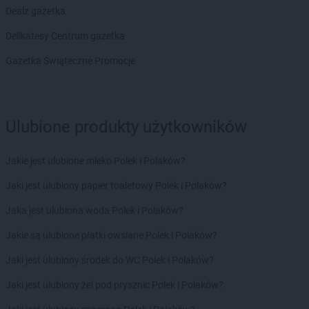
Dealz gazetka
Chorten
Borowe
Chorten
Borowina
Delikatesy Centrum gazetka
Chorten
Borzęcin Duży
Gazetka Świąteczne Promocje
Chorten
Borzymy
Chorten
Boże
Chorten
Braciejówka
Chorten
Bramki
Ulubione produkty użytkowników
Chorten
Braniewo
Chorten
Brańsk
Jakie jest ulubione mleko Polek i Polaków?
Chorten
Brenna
Chorten
Brochów
Jaki jest ulubiony papier toaletowy Polek i Polaków?
Chorten
Brójce
Jaka jest ulubiona woda Polek i Polaków?
Chorten
Brok
Chorten
Brończany
Jakie są ulubione płatki owsiane Polek i Polaków?
Chorten
Broniewice
Jaki jest ulubiony środek do WC Polek i Polaków?
Chorten
Bronowo
Chorten
Brudki Stare
Jaki jest ulubiony żel pod prysznic Polek i Polaków?
Chorten
Brusy