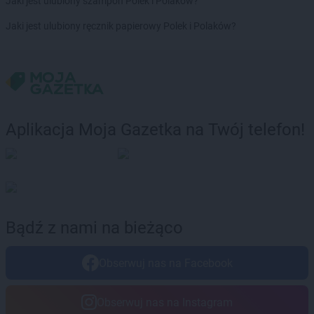
Jaki jest ulubiony szampon Polek i Polaków?
Chorten
Brwinów
Chorten
Brzesko
Jaki jest ulubiony ręcznik papierowy Polek i Polaków?
Chorten
Brzeszcze
Chorten
Brzezie
Chorten
Brzeźnica
Chorten
Brzeźnio
Chorten
Brzóski-Gromki
Chorten
Brzoza
Aplikacja Moja Gazetka na Twój telefon!
Chorten
Brzozówka
Chorten
Budki Piaseckie
Chorten
Budy Barcząckie
Chorten
Budziska
Chorten
Bugaj
Chorten
Buk
Bądź z nami na bieżąco
Chorten
Bukowiec
Chorten
Bukowina
Obserwuj nas na Facebook
Chorten
Burkat
Chorten
Burzyn
Obserwuj nas na Instagram
Chorten
Bydgoszcz