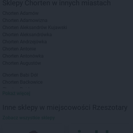
Sklepy Chorten w innych miastach
Chorten
Adamów
Chorten
Adamowizna
Chorten
Aleksandrów Kujawski
Chorten
Aleksandrówka
Chorten
Andrzejówka
Chorten
Antonie
Chorten
Antonówka
Chorten
Augustów
Chorten
Babi Dół
Chorten
Baćkowice
Chorten
Bajdy
Pokaż więcej
Chorten
Bajki-Zalesie
Chorten
Bakałarzewo
Inne sklepy w miejscowości Rzeszotary
Chorten
Bąkowo
Chorten
Zobacz wszystkie sklepy
Banie
Chorten
Banino
Chorten
Baranowo