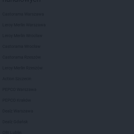
Chorten
Białogard
Chorten
Białogóra
Castorama Warszawa
Chorten
Białousy
Chorten
Białowieża
Leroy Merlin Warszawa
Chorten
Białożewin
Leroy Merlin Wrocław
Chorten
Białystok
Chorten
Biecz
Castorama Wrocław
Chorten
Biedaszki
Castorama Rzeszów
Chorten
Biedrzychowice
Chorten
Bielany-Żyłaki
Leroy Merlin Rzeszów
Chorten
Bielicha
Action Szczecin
Chorten
Bieliny
Chorten
Bielsk Podlaski
PEPCO Warszawa
Chorten
Bielsko-Biała
PEPCO Kraków
Chorten
Bierwce
Chorten
Biłgoraj
Dealz Warszawa
Chorten
Biskupiec
Dealz Gdańsk
Chorten
Biskupiec-Kolonia Trzecia
Chorten
Błędowo
OBI Lublin