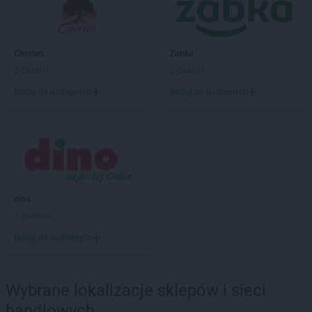
Chorten
Barchów
Chorten
Barcikowo
Chorten
Barcin
Chorten
Żabka
Chorten
Bargłów Kościelny
2 gazetki
2 gazetki
Chorten
Bartniki
Dodaj do ulubionych
Dodaj do ulubionych
Chorten
Bartołty Wielkie
Chorten
Bartoszyce
Chorten
Będzieszyn
Chorten
Bełchatów
Chorten
Bezledy
Chorten
Biała Niżna
Chorten
Biała Piska
dino
Chorten
Biała Podlaska
1 gazetka
Chorten
Biała Rawska
Dodaj do ulubionych
Chorten
Białebłoto-Kobyla
Chorten
Białebłoto-Stara Wieś
Chorten
Białobiel
Wybrane lokalizacje sklepów i sieci
Chorten
Białobrzegi
handlowych