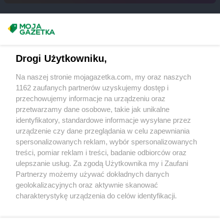
Chorten
Bytom
Chorten
Bytów
Masz sugestie lub pytania?
Chorten
Cekcyn
Chorten
Celestynów
Napisz do nas:
support@mojagazetka.com
Drogi Użytkowniku,
Chorten
Celiny
Współpraca z nami
Chorten
Cepno
Na naszej stronie mojagazetka.com, my oraz naszych
Zobacz szczegóły
Chorten
Chałupy
1162 zaufanych partnerów uzyskujemy dostęp i
Retail Radar – analiza rynku
Chorten
Chełm
przechowujemy informacje na urządzeniu oraz
Chorten
Chełm Śląski
przetwarzamy dane osobowe, takie jak unikalne
Chorten
identyfikatory, standardowe informacje wysyłane przez
Chełmek
Wasze ulubione produkty
urządzenie czy dane przeglądania w celu zapewniania
Chorten
Chełmno
spersonalizowanych reklam, wybór spersonalizowanych
Chorten
Chełmża
Regulamin serwisu i polityka prywatności
treści, pomiar reklam i treści, badanie odbiorców oraz
Chorten
Chłopy
ulepszanie usług. Za zgodą Użytkownika my i Zaufani
Chorten
Chociule
Mapa strony
Partnerzy możemy używać dokładnych danych
Chorten
Chociw
geolokalizacyjnych oraz aktywnie skanować
Chorten
Chodzież
Zawsze najnowsze gazetki w naszej
Wszystkie miasta z lokalizacjami sklepów
charakterystykę urządzenia do celów identyfikacji.
Chorten
Chojnice
Ponieważ cenimy Twoją prywatność, prosimy o zgodę na
aplikacji
Chorten
Chojno Nowe Drugie
korzystanie z tych technologii poprzez kliknięcie