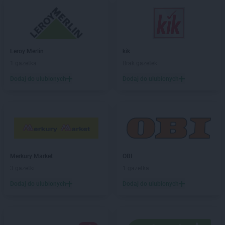
max ELEKTRO
Jarosław
max ELEKTRO
Jasło
max ELEKTRO
Jastrzębie-Zdrój
max ELEKTRO
Jawiszowice
Leroy Merlin
kik
max ELEKTRO
Jaworzno
1 gazetka
Brak gazetek
max ELEKTRO
Jedlicze
max ELEKTRO
Jedlińsk
Dodaj do ulubionych
Dodaj do ulubionych
max ELEKTRO
Jędrzejów
max ELEKTRO
Jeziorany
max ELEKTRO
Jordanów
max ELEKTRO
Kalisz
max ELEKTRO
Kalwaria Zebrzydowska
Merkury Market
OBI
max ELEKTRO
Kamień Pomorski
3 gazetki
1 gazetka
max ELEKTRO
Kamienna Góra
max ELEKTRO
Kamionna
Dodaj do ulubionych
Dodaj do ulubionych
max ELEKTRO
Karolina-Kolonia
max ELEKTRO
Kartuzy
max ELEKTRO
Katowice