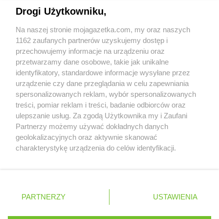
Napisz do nas:
support@mojagazetka.com
max ELEKTRO
Radom
Drogi Użytkowniku,
Współpraca z nami
max ELEKTRO
Radomsko
Na naszej stronie mojagazetka.com, my oraz naszych
max ELEKTRO
Radomyśl Wielki
Zobacz szczegóły
1162 zaufanych partnerów uzyskujemy dostęp i
max ELEKTRO
Radoszyce
Retail Radar – analiza rynku
przechowujemy informacje na urządzeniu oraz
max ELEKTRO
Radymno
przetwarzamy dane osobowe, takie jak unikalne
max ELEKTRO
Radziejów
identyfikatory, standardowe informacje wysyłane przez
max ELEKTRO
Radzymin
Wasze ulubione produkty
urządzenie czy dane przeglądania w celu zapewniania
max ELEKTRO
Radzyń Podlaski
spersonalizowanych reklam, wybór spersonalizowanych
Regulamin serwisu i polityka prywatności
max ELEKTRO
Rawicz
treści, pomiar reklam i treści, badanie odbiorców oraz
max ELEKTRO
Ropczyce
ulepszanie usług. Za zgodą Użytkownika my i Zaufani
Mapa strony
max ELEKTRO
Partnerzy możemy używać dokładnych danych
Rybnik
geolokalizacyjnych oraz aktywnie skanować
max ELEKTRO
Ryki
Zawsze najnowsze gazetki w naszej
Wszystkie miasta z lokalizacjami sklepów
charakterystykę urządzenia do celów identyfikacji.
max ELEKTRO
Rypin
Ponieważ cenimy Twoją prywatność, prosimy o zgodę na
aplikacji
max ELEKTRO
Rzeszów
korzystanie z tych technologii poprzez kliknięcie
„Akceptuję”. Zgoda jest dobrowolna i zawsze możesz ją
max ELEKTRO
Sanok
+ 1,5 mln zadowolonych kupujących
zmienić/wycofać klikając przycisk ustawień prywatności
max ELEKTRO
Sejny
Polska
Czechy
Ukraina
Litwa
Słowacja
Rumunia
PARTNERZY
USTAWIENIA
znajdujący się w lewym dolnym rogu strony
max ELEKTRO
Siemiatycze
max ELEKTRO
Sieradz