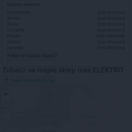
Godziny otwarcia:
Poniedziałek:
brak informacji
Wtorek:
brak informacji
Środa:
brak informacji
Czwartek:
brak informacji
Piątek:
brak informacji
Sobota:
brak informacji
Niedziela:
brak informacji
Pokaż w Google Maps
Zobacz na mapie sklep max ELEKTRO
Znajdź moją lokalizację
+
−