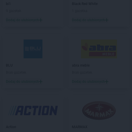
max ELEKTRO
Busko-Zdrój
bi1
Black Red White
max ELEKTRO
Bychawa
9 gazetek
1 gazetka
max ELEKTRO
Bystrzyca Kłodzka
Dodaj do ulubionych
Dodaj do ulubionych
max ELEKTRO
Bytów
max ELEKTRO
Chełm
max ELEKTRO
Chełmno
max ELEKTRO
Chmielnik
max ELEKTRO
Chodzież
max ELEKTRO
Chorzele
BLU
abra meble
max ELEKTRO
Chorzów
Brak gazetek
Brak gazetek
max ELEKTRO
Ciechanów
Dodaj do ulubionych
Dodaj do ulubionych
max ELEKTRO
Ciechanowiec
max ELEKTRO
Ciechocinek
max ELEKTRO
Cieszyn
max ELEKTRO
Ciężkowice
max ELEKTRO
Czarna Białostocka
max ELEKTRO
Czarne
Action
MARMAX
max ELEKTRO
Czarnków