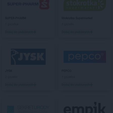
max ELEKTRO
Kazimierza Wielka
max ELEKTRO
Kędzierzyn-Koźle
max ELEKTRO
Kępice
SUPER-PHARM
Stokrotka Supermarket
max ELEKTRO
Kępno
1 gazetka
3 gazetki
max ELEKTRO
Kłobuck
Dodaj do ulubionych
Dodaj do ulubionych
max ELEKTRO
Kłodawa
max ELEKTRO
Kłodzko
max ELEKTRO
Knurów
max ELEKTRO
Kock
max ELEKTRO
Kolbuszowa
max ELEKTRO
Koło
max ELEKTRO
Konopiska
JYSK
PEPCO
max ELEKTRO
Końskie
2 gazetki
1 gazetka
max ELEKTRO
Kościerzyna
Dodaj do ulubionych
Dodaj do ulubionych
max ELEKTRO
Kostrzyn
max ELEKTRO
Koszęcin
max ELEKTRO
Koźmin Wielkopolski
max ELEKTRO
Kozy
max ELEKTRO
Kraków