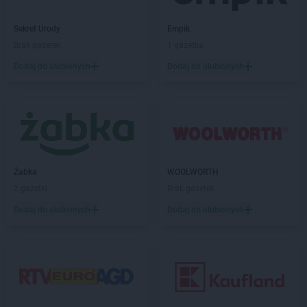
max ELEKTRO
Kraśnik
max ELEKTRO
Krasnystaw
Sekret Urody
Empik
max ELEKTRO
Krobia
Brak gazetek
1 gazetka
max ELEKTRO
Krośniewice
Dodaj do ulubionych
Dodaj do ulubionych
max ELEKTRO
Krosno
max ELEKTRO
Krotoszyn
max ELEKTRO
Krynica-Zdrój
max ELEKTRO
Krzepice
max ELEKTRO
Krzeszowice
max ELEKTRO
Krzyż Wielkopolski
Żabka
WOOLWORTH
max ELEKTRO
Krzyżanowice
2 gazetki
Brak gazetek
max ELEKTRO
Kwidzyn
Dodaj do ulubionych
Dodaj do ulubionych
max ELEKTRO
Łagów
max ELEKTRO
Łańcut
max ELEKTRO
Łapy
max ELEKTRO
Łasin
max ELEKTRO
Łask
max ELEKTRO
Łaziska Górne