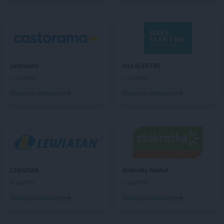
max ELEKTRO
Grabów nad Prosną
max ELEKTRO
Grajewo
max ELEKTRO
Grodków
max ELEKTRO
Grodzisk Mazowiecki
max ELEKTRO
Grodzisk Wielkopolski
max ELEKTRO
Grybów
castorama
max ELEKTRO
max ELEKTRO
Gryfice
1 gazetka
1 gazetka
max ELEKTRO
Gryfów Śląski
Dodaj do ulubionych
Dodaj do ulubionych
max ELEKTRO
Halinów
max ELEKTRO
Hrubieszów
max ELEKTRO
Iława
max ELEKTRO
Izbica Kujawska
max ELEKTRO
Jabłonka
LEWIATAN
Stokrotka Market
max ELEKTRO
Jabłonowo Pomorskie
4 gazetki
1 gazetka
max ELEKTRO
Janikowo
Dodaj do ulubionych
Dodaj do ulubionych
max ELEKTRO
Janów Lubelski
max ELEKTRO
Janowiec Wielkopolski