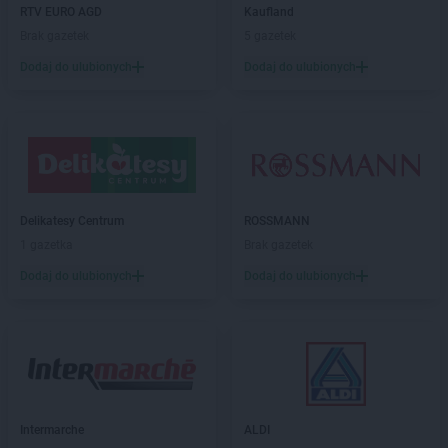
RTV EURO AGD
Kaufland
max ELEKTRO
Łęczyca
Brak gazetek
5 gazetek
max ELEKTRO
Łężyny
max ELEKTRO
Łobez
Dodaj do ulubionych
Dodaj do ulubionych
max ELEKTRO
Łódź
max ELEKTRO
Łopuszno
max ELEKTRO
Łosice
max ELEKTRO
Łuków
max ELEKTRO
Łyse
Delikatesy Centrum
ROSSMANN
max ELEKTRO
Lębork
1 gazetka
Brak gazetek
max ELEKTRO
Lędziny
max ELEKTRO
Lewin Brzeski
Dodaj do ulubionych
Dodaj do ulubionych
max ELEKTRO
Leżajsk
max ELEKTRO
Lidzbark Warmiński
max ELEKTRO
Limanowa
max ELEKTRO
Lipno
max ELEKTRO
Lipsko
max ELEKTRO
Liszki
Intermarche
ALDI
max ELEKTRO
Lubaczów