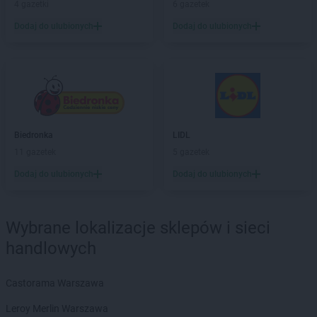
4 gazetki
6 gazetek
max ELEKTRO
Lubań
Dodaj do ulubionych
Dodaj do ulubionych
max ELEKTRO
Lubartów
max ELEKTRO
Lublin
max ELEKTRO
Lubliniec
max ELEKTRO
Lubraniec
max ELEKTRO
Lubsko
max ELEKTRO
Luzino
max ELEKTRO
Lwówek
Biedronka
LIDL
11 gazetek
5 gazetek
max ELEKTRO
Malbork
Dodaj do ulubionych
Dodaj do ulubionych
max ELEKTRO
Miastko
max ELEKTRO
Miechów
max ELEKTRO
Międzyrzec Podlaski
Wybrane lokalizacje sklepów i sieci
max ELEKTRO
Mielec
handlowych
max ELEKTRO
Mikołów
max ELEKTRO
Miłosław
max ELEKTRO
Milówka
Castorama Warszawa
max ELEKTRO
Mińsk Mazowiecki
Leroy Merlin Warszawa
max ELEKTRO
Miszewko