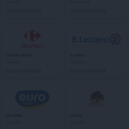
2 gazetki
Brak gazetek
max ELEKTRO
Czarny Dunajec
max ELEKTRO
Czechowice-Dziedzice
Dodaj do ulubionych
Dodaj do ulubionych
max ELEKTRO
Czersk
max ELEKTRO
Czerwionka-Leszczyny
max ELEKTRO
Częstochowa
max ELEKTRO
Człopa
max ELEKTRO
Czudec
max ELEKTRO
Czyżew
Carrefour Market
E.Leclerc
7 gazetek
6 gazetek
max ELEKTRO
Dąbrowa Białostocka
max ELEKTRO
Dębica
Dodaj do ulubionych
Dodaj do ulubionych
max ELEKTRO
Dębno
max ELEKTRO
Debrzno
max ELEKTRO
Dobczyce
max ELEKTRO
Dobiegniew
max ELEKTRO
Dobrodzień
max ELEKTRO
Dobrzyca
Euro Sklep
Chorten
max ELEKTRO
Dubiecko
5 gazetek
2 gazetki
max ELEKTRO
Dukla