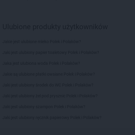
max ELEKTRO
Ostrów Mazowiecka
max ELEKTRO
Ostrów Wielkopolski
max ELEKTRO
Ostrowiec Świętokrzyski
Ulubione produkty użytkowników
max ELEKTRO
Ozimek
max ELEKTRO
Pajęczno
Jakie jest ulubione mleko Polek i Polaków?
max ELEKTRO
Pakość
Jaki jest ulubiony papier toaletowy Polek i Polaków?
max ELEKTRO
Pawilon
max ELEKTRO
Pawłów
Jaka jest ulubiona woda Polek i Polaków?
max ELEKTRO
Pawłowiczki
Jakie są ulubione płatki owsiane Polek i Polaków?
max ELEKTRO
Piaseczno
max ELEKTRO
Pilzno
Jaki jest ulubiony środek do WC Polek i Polaków?
max ELEKTRO
Pińczów
Jaki jest ulubiony żel pod prysznic Polek i Polaków?
max ELEKTRO
Pionki
max ELEKTRO
Pleszew
Jaki jest ulubiony szampon Polek i Polaków?
max ELEKTRO
Płońsk
Jaki jest ulubiony ręcznik papierowy Polek i Polaków?
max ELEKTRO
Pobiedziska
max ELEKTRO
Poddębice
max ELEKTRO
Połczyn-Zdrój