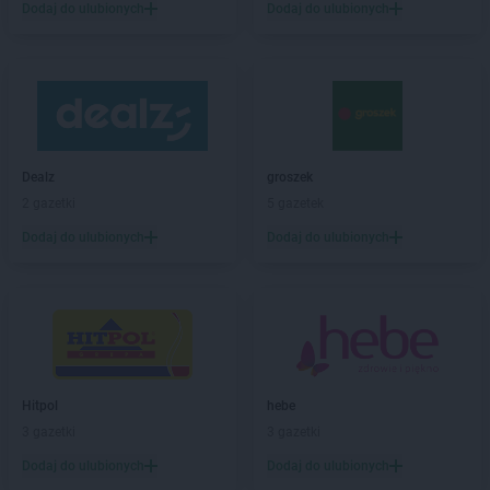
Dodaj do ulubionych
Dodaj do ulubionych
max ELEKTRO
Dynów
max ELEKTRO
Działdowo
max ELEKTRO
Działoszyn
max ELEKTRO
Dzierzgoń
max ELEKTRO
Dzierżysław
max ELEKTRO
Ełk
Dealz
groszek
max ELEKTRO
Garwolin
2 gazetki
5 gazetek
max ELEKTRO
Gdów
Dodaj do ulubionych
Dodaj do ulubionych
max ELEKTRO
Giżycko
max ELEKTRO
Gliwice
max ELEKTRO
Głogówek
max ELEKTRO
Główczyce
max ELEKTRO
Głowno
max ELEKTRO
Głubczyce
Hitpol
hebe
max ELEKTRO
Gołdap
3 gazetki
3 gazetki
max ELEKTRO
Góra
max ELEKTRO
Gorlice
Dodaj do ulubionych
Dodaj do ulubionych