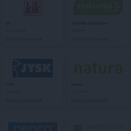
hebe
Jarosław
hebe
Jastrzębie-Zdrój
hebe
Jawor
hebe
Jelenia Góra
kik
Stokrotka Supermarket
Brak gazetek
3 gazetki
hebe
Kalisz
Dodaj do ulubionych
Dodaj do ulubionych
hebe
Katowice
hebe
Kędzierzyn-Koźle
hebe
Kętrzyn
hebe
Kielce
hebe
Kłodzko
hebe
Konin
hebe
Kosakowo
JYSK
Natura
hebe
Kościerzyna
2 gazetki
1 gazetka
hebe
Kostrzyn
Dodaj do ulubionych
Dodaj do ulubionych
hebe
Kostrzyn nad Odrą
hebe
Koszalin
hebe
Koziegłowy
hebe
Kozienice