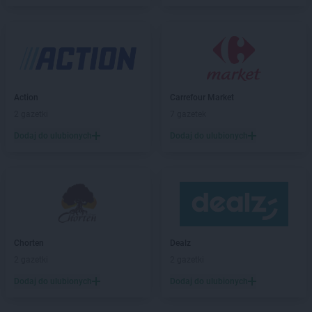
hebe
Chodzież
hebe
Chorzów
hebe
Ciechanów
hebe
Cieszyn
hebe
Czeladź
hebe
Częstochowa
Action
Carrefour Market
2 gazetki
7 gazetek
hebe
Dąbrowa Górnicza
hebe
Dębica
Dodaj do ulubionych
Dodaj do ulubionych
hebe
Dęblin
hebe
Działdowo
hebe
Dzierżoniów
hebe
Elbląg
hebe
Ełk
Chorten
Dealz
hebe
Garwolin
2 gazetki
2 gazetki
hebe
Gdańsk
Dodaj do ulubionych
Dodaj do ulubionych
hebe
Gdynia
hebe
Giżycko