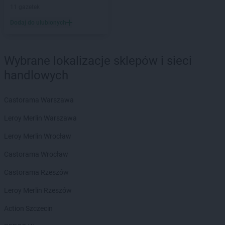
11 gazetek
hebe
Oława
Dodaj do ulubionych
hebe
Olecko
hebe
Oleśnica
hebe
Olsztyn
Wybrane lokalizacje sklepów i sieci
hebe
Opoczno
handlowych
hebe
Opole
hebe
Ostróda
hebe
Ostrołęka
Castorama Warszawa
hebe
Ostrów Wielkopolski
Leroy Merlin Warszawa
hebe
Oświęcim
hebe
Otwock
Leroy Merlin Wrocław
hebe
Ozorków
Castorama Wrocław
hebe
Pabianice
Castorama Rzeszów
hebe
Piaseczno
hebe
Piastów
Leroy Merlin Rzeszów
hebe
Piekary Śląskie
Action Szczecin
hebe
Piła