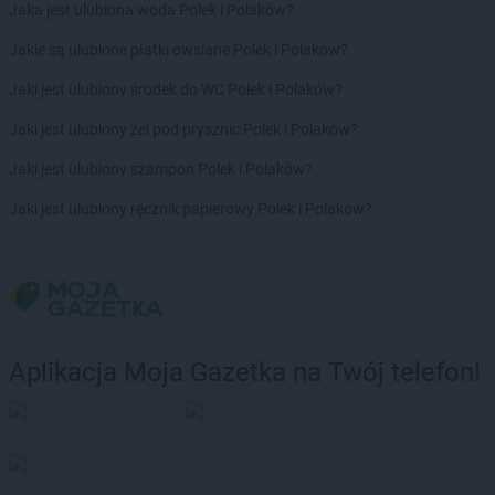
hebe
Solec Kujawski
Jaka jest ulubiona woda Polek i Polaków?
hebe
Sopot
Jakie są ulubione płatki owsiane Polek i Polaków?
hebe
Sosnowiec
hebe
Stalowa Wola
Jaki jest ulubiony środek do WC Polek i Polaków?
hebe
Starachowice
Jaki jest ulubiony żel pod prysznic Polek i Polaków?
hebe
Starogard Gdański
hebe
Stojadła
Jaki jest ulubiony szampon Polek i Polaków?
hebe
Strzelce Opolskie
Jaki jest ulubiony ręcznik papierowy Polek i Polaków?
hebe
Sulechów
hebe
Suwałki
hebe
Swadzim
hebe
Swarzędz
hebe
Szamotuły
hebe
Szczecin
Aplikacja Moja Gazetka na Twój telefon!
hebe
Szczecinek
hebe
Szczytno
hebe
Śrem
hebe
Świdnica