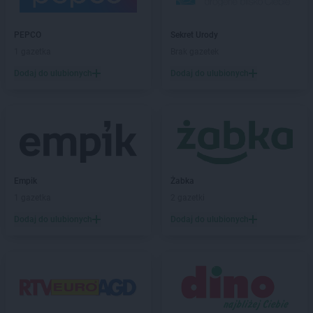
hebe
Kraków
hebe
Krasne
hebe
Krosno
PEPCO
Sekret Urody
hebe
Krotoszyn
1 gazetka
Brak gazetek
hebe
Kwidzyn
Dodaj do ulubionych
Dodaj do ulubionych
hebe
Łask
hebe
Łęczna
hebe
Łódź
hebe
Łomianki
hebe
Łomża
hebe
Łowicz
Empik
Żabka
1 gazetka
2 gazetki
hebe
Lębork
Dodaj do ulubionych
Dodaj do ulubionych
hebe
Legionowo
hebe
Legnica
hebe
Leszno
hebe
Lipienice
hebe
Lubań
hebe
Lubartów