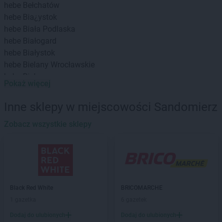
hebe
Bełchatów
hebe
Bia¿ystok
hebe
Biała Podlaska
hebe
Białogard
hebe
Białystok
hebe
Bielany Wrocławskie
hebe
Bielawa
Pokaż więcej
hebe
Bielsko-Biała
hebe
Biłgoraj
Inne sklepy w miejscowości Sandomierz
hebe
Bochnia
hebe
Zobacz wszystkie sklepy
Bolesławiec
hebe
Brzeg
hebe
Budzistowo
hebe
Busko-Zdrój
hebe
Bydgoszcz
hebe
Bytom
Black Red White
BRICOMARCHE
1 gazetka
6 gazetek
hebe
Chełm
hebe
Chełmno
Dodaj do ulubionych
Dodaj do ulubionych