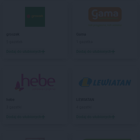
hebe
Gliwice
hebe
Głogów
hebe
Gniezno
hebe
Gorlice
groszek
Gama
hebe
Gorzów Wielkopolski
5 gazetek
1 gazetka
hebe
Grajewo
hebe
Grójec
Dodaj do ulubionych
Dodaj do ulubionych
hebe
Grudziądz
hebe
Gryfino
hebe
Gubin
hebe
Hajnówka
hebe
Hrubieszów
hebe
LEWIATAN
hebe
Iława
3 gazetki
4 gazetki
hebe
Inowrocław
Dodaj do ulubionych
Dodaj do ulubionych
hebe
Janki
hebe
Jarocin