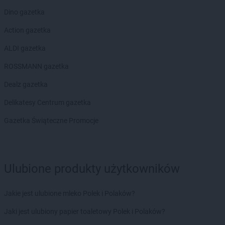
hebe
Radzyń Podlaski
Dino gazetka
hebe
Rawa Mazowiecka
hebe
Rawicz
Action gazetka
hebe
Reda
ALDI gazetka
hebe
Rumia
hebe
Ruszowice
ROSSMANN gazetka
hebe
Rybnik
Dealz gazetka
hebe
Rzeszów
Delikatesy Centrum gazetka
hebe
Sandomierz
hebe
Sędziszów Małopolski
Gazetka Świąteczne Promocje
hebe
Siedlce
hebe
Sieradz
hebe
Sierpc
hebe
Skarżysko-Kamienna
Ulubione produkty użytkowników
hebe
Skierniewice
hebe
Słupsk
Jakie jest ulubione mleko Polek i Polaków?
hebe
Sokółka
Jaki jest ulubiony papier toaletowy Polek i Polaków?
hebe
Sokołów Podlaski