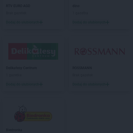
hebe
Lubin
RTV EURO AGD
dino
hebe
Lublin
Brak gazetek
1 gazetka
hebe
Lubliniec
Dodaj do ulubionych
Dodaj do ulubionych
hebe
Mielec
hebe
Mikołów
hebe
Mława
hebe
Modlniczka
hebe
Mosty
hebe
Mrągowo
Delikatesy Centrum
ROSSMANN
hebe
Myślibórz
1 gazetka
Brak gazetek
Dodaj do ulubionych
Dodaj do ulubionych
hebe
Nakło nad Notecią
hebe
Namysłów
hebe
Nowa Sól
hebe
Nowy Dwór Mazowiecki
hebe
Nowy Rynek
hebe
Nowy Sącz
hebe
Nowy Targ
Biedronka