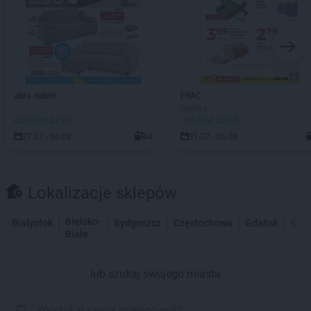
abra meble
FRAC
Ogólna
OSTATNI DZIEŃ!
OSTATNI DZIEŃ!
27.07 - 06.08
44
31.07 - 06.08
Lokalizacje sklepów
Bielsko-
Białystok
Bydgoszcz
Częstochowa
Gdańsk
Gdy
Biała
lub szukaj swojego miasta