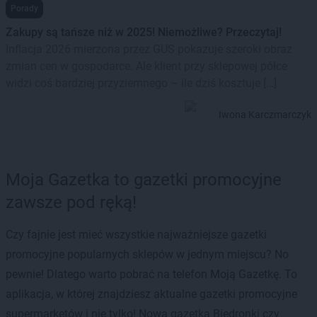
Porady
Zakupy są tańsze niż w 2025! Niemożliwe? Przeczytaj!
Inflacja 2026 mierzona przez GUS pokazuje szeroki obraz
zmian cen w gospodarce. Ale klient przy sklepowej półce
widzi coś bardziej przyziemnego – ile dziś kosztuje […]
Iwona Karczmarczyk
Moja Gazetka to gazetki promocyjne
zawsze pod ręką!
Czy fajnie jest mieć wszystkie najważniejsze gazetki
promocyjne popularnych sklepów w jednym miejscu? No
pewnie! Dlatego warto pobrać na telefon Moją Gazetkę. To
aplikacja, w której znajdziesz aktualne gazetki promocyjne
supermarketów i nie tylko! Nowa gazetka Biedronki czy