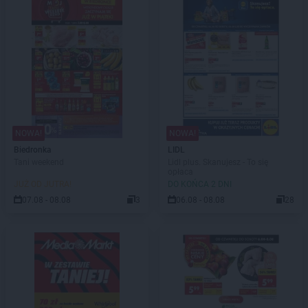
NOWA!
NOWA!
Biedronka
LIDL
Tani weekend
Lidl plus. Skanujesz - To się
opłaca
JUŻ OD JUTRA!
DO KOŃCA 2 DNI
07.08 - 08.08
3
06.08 - 08.08
28