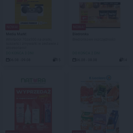
NOWA!
NOWA!
Media Markt
Biedronka
Whirlpool 70za500 na pralki,
Biedronkowe oszczędności
suszarki i zmywarki w zestawie z
akcesoriami!
DO KOŃCA 3 DNI
DO KOŃCA 2 DNI
06.08 - 09.08
15
06.08 - 08.08
14