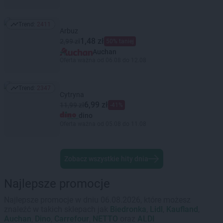
Trend:
2411
Trend: 2411
Arbuz
1,48 zł
2,99 zł
50% taniej
Auchan
Oferta ważna od 06.08 do 12.08
Trend:
2347
Trend: 2347
Cytryna
6,99 zł
11,99 zł
-41%
dino
Oferta ważna od 05.08 do 11.08
Zobacz wszystkie hity dnia
Najlepsze promocje
Najlepsze promocje w dniu 06.08.2026, które możesz
znaleźć w takich sklepach jak
Biedronka
,
Lidl
,
Kaufland
,
Auchan
,
Dino
,
Carrefour
,
NETTO
oraz
ALDI