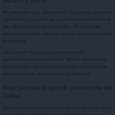
bieżąco z ofertą?
Nie zawsze jest czas, żeby wchodzić do aplikacji z gazetkami
i sprawdzać, czy pojawiła się już aktualna gazetka wybranej
sieci. Moja Gazetka zrobi to za Ciebie — Ty dostaniesz
powiadomienie wtedy, gdy nowa gazetka rzeczywiście będzie
już dostępna.
Jak to działa? Moja Gazetka pozwala ustawić
spersonalizowane powiadomienia. Możesz wybrać swoje
ulubione sklepy i otrzymywać informację o pojawieniu się
tylko tych gazetek, które naprawdę Cię interesują.
Moja Gazetka to gazetki promocyjne dla
Ciebie!
Gazetki promocyjne w naszej aplikacji oraz na naszej stronie
internetowej to rozwiązanie, które stworzyliśmy z myślą o