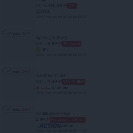
16,99 zł
34,99 zł
-51%
ALDI
Oferta ważna od 05.08 do 08.08
Trend:
2579
Trend: 2579
ogórek gruntowy
4,89 zł
6,99 zł
30% taniej
LIDL
Oferta ważna od 06.08 do 08.08
Trend:
2464
Trend: 2464
marchew młoda
1,49 zł
3,99 zł
62% TANIEJ!
Kaufland
Oferta ważna od 06.08 do 08.08
Trend:
2460
Trend: 2460
środek czyszczący
5,99 zł
Niższa cena z 30 dni
Action
Oferta ważna od 05.08 do 11.08