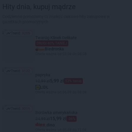
Hity dnia, kupuj mądrze
Codziennie pomożemy Ci znaleźć ciekawe hity zakupowe w
gazetkach promocyjnych
Trend:
3205
Trend: 3205
Twaróg Klinek Delikate
DRUGI 40% TANIEJ
Biedronka
Oferta ważna od 03.08 do 08.08
Trend:
3132
Trend: 3132
papryka
5,99 zł
12,99 zł
53% taniej
LIDL
Oferta ważna od 06.08 do 08.08
Trend:
3011
Trend: 3011
Borówka amerykańska
15,99 zł
24,99 zł
-36%
dino
Oferta ważna od 05.08 do 11.08