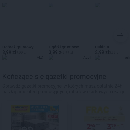
Ogórek gruntowy
Ogórki gruntowe
Cukinia
3,99 zł
3,99 zł
2,99 zł
9,99 zł
9,99 zł
3,99 zł
ALDI
ALDI
ar
Kończące się gazetki promocyjne
Sprawdź gazetki promocyjne, w których masz ostatnie 24h
na złapanie ofert promocyjnych, rabatów i ciekawych okazji