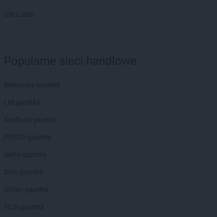
ROSSMANN
Bytów
OBI Lublin
ROSSMANN
CH
ROSSMANN
Chełm
ROSSMANN
Chełmek
Popularne sieci handlowe
ROSSMANN
Chełmno
ROSSMANN
Chełmża
ROSSMANN
Chocianów
Biedronka gazetka
ROSSMANN
Chociwel
Lidl gazetka
ROSSMANN
Choczewo
ROSSMANN
Chodzież
Kaufland gazetka
ROSSMANN
Chojna
PEPCO gazetka
ROSSMANN
Chojnice
ROSSMANN
Chojnów
Netto gazetka
ROSSMANN
Choroszcz
Dino gazetka
ROSSMANN
Chorzów
ROSSMANN
Choszczno
Action gazetka
ROSSMANN
Chrzanów
ALDI gazetka
ROSSMANN
Chwaszczyno