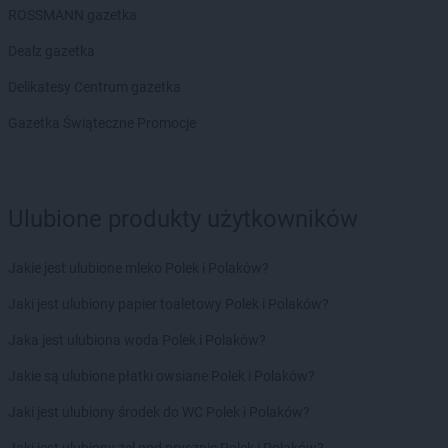
ROSSMANN
Ciechanów
ROSSMANN gazetka
ROSSMANN
Ciechanowiec
Dealz gazetka
ROSSMANN
Ciechocinek
ROSSMANN
Cieszyn
Delikatesy Centrum gazetka
ROSSMANN
Czaplinek
Gazetka Świąteczne Promocje
ROSSMANN
Czarna
ROSSMANN
Czarna Białostocka
ROSSMANN
Czarne
ROSSMANN
Czarnków
Ulubione produkty użytkowników
ROSSMANN
Czchów
ROSSMANN
Czechowice-Dziedzice
Jakie jest ulubione mleko Polek i Polaków?
ROSSMANN
Czeladź
ROSSMANN
Czernichów
Jaki jest ulubiony papier toaletowy Polek i Polaków?
ROSSMANN
Czerniejewo
Jaka jest ulubiona woda Polek i Polaków?
ROSSMANN
Czernikowo
ROSSMANN
Czersk
Jakie są ulubione płatki owsiane Polek i Polaków?
ROSSMANN
Czerwionka-Leszczyny
Jaki jest ulubiony środek do WC Polek i Polaków?
ROSSMANN
Częstochowa
ROSSMANN
Człuchów