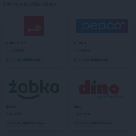
ROSSMANN
Zobacz wszystkie sklepy
Bartoszyce
ROSSMANN
Barwice
ROSSMANN
Będzin
ROSSMANN
Bełchatów
ROSSMANN
Bełżyce
ROSSMANN
Biała Piska
POLOmarket
PEPCO
ROSSMANN
Biała Podlaska
11 gazetek
1 gazetka
ROSSMANN
Białe Błota
Dodaj do ulubionych
Dodaj do ulubionych
ROSSMANN
Białka Tatrzańska
ROSSMANN
Białki
ROSSMANN
Białobrzegi
ROSSMANN
Bialogard
ROSSMANN
Białystok
ROSSMANN
Biecz
ROSSMANN
Biedrusko
Żabka
dino
ROSSMANN
Bielany Wrocławskie
2 gazetki
1 gazetka
ROSSMANN
Bielawa
Dodaj do ulubionych
Dodaj do ulubionych
ROSSMANN
Bielsk Podlaski
ROSSMANN
Bielsko-Biała