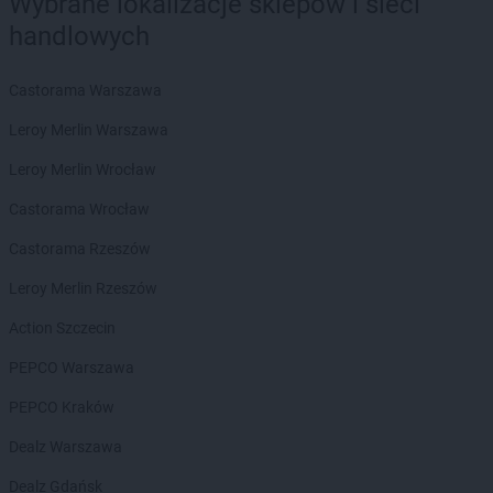
Wybrane lokalizacje sklepów i sieci
ROSSMANN
Brodnica
handlowych
ROSSMANN
Brusy
ROSSMANN
Brwinów
ROSSMANN
Brzeg
Castorama Warszawa
ROSSMANN
Brzeg Dolny
Leroy Merlin Warszawa
ROSSMANN
Brześć Kujawski
ROSSMANN
Brzesko
Leroy Merlin Wrocław
ROSSMANN
Brzeszcze
Castorama Wrocław
ROSSMANN
Brzeziny
ROSSMANN
Brzostek
Castorama Rzeszów
ROSSMANN
Brzozów
Leroy Merlin Rzeszów
ROSSMANN
Budzistowo
ROSSMANN
Buk
Action Szczecin
ROSSMANN
Busko-Zdrój
PEPCO Warszawa
ROSSMANN
Byczyna
ROSSMANN
Bydgoszcz
PEPCO Kraków
ROSSMANN
Bystrzyca Kłodzka
Dealz Warszawa
ROSSMANN
Bytom
ROSSMANN
Bytom Odrzański
Dealz Gdańsk