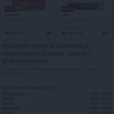
NOWA!
NOWA!
Biedronka
LIDL
Tani weekend
Lidl plus. Skanujesz - To się
opłaca
JUŻ OD JUTRA!
DO KOŃCA 2 DNI
07.08 - 08.08
3
06.08 - 08.08
28
Pozostałe sklepy ROSSMANN w
miejscowości Ścinawa - adresy i
godziny otwarcia
W miejscowości Ścinawa znajdziesz obecnie 1 sklep
ROSSMANN.
ROSSMANN
Ścinawa
Rynek 1a
Poniedziałek:
9:00 - 19:00
Wtorek:
9:00 - 19:00
Środa:
9:00 - 19:00
Czwartek:
9:00 - 19:00
Piątek:
9:00 - 19:00