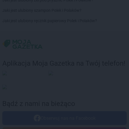
Jaki jest ulubiony żel pod prysznic Polek i Polaków?
ROSSMANN
Jaki jest ulubiony szampon Polek i Polaków?
Dąbrowa Białostocka
ROSSMANN
Dąbrowa Górnicza
Jaki jest ulubiony ręcznik papierowy Polek i Polaków?
ROSSMANN
Dąbrowa Tarnowska
ROSSMANN
Dąbrówka
ROSSMANN
Darłowo
ROSSMANN
Dawidy Bankowe
ROSSMANN
Dębe Wielkie
ROSSMANN
Dębica
Aplikacja Moja Gazetka na Twój telefon!
ROSSMANN
Dęblin
ROSSMANN
Dębno
ROSSMANN
Debrzno
ROSSMANN
Dobczyce
ROSSMANN
Dobiegniew
ROSSMANN
Dobra
Bądź z nami na bieżąco
ROSSMANN
Dobre Miasto
ROSSMANN
Dobrzyń nad Wisłą
Obserwuj nas na Facebook
ROSSMANN
Drawsko Pomorskie
ROSSMANN
Drezdenko