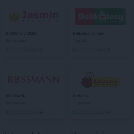
ROSSMANN
Bieruń
ROSSMANN
Bierutów
ROSSMANN
Biłgoraj
ROSSMANN
Biskupiec
DROGERIE JASMIN
Delikatesy Centrum
ROSSMANN
Blachownia
Brak gazetek
1 gazetka
ROSSMANN
Błonie
ROSSMANN
Bobolice
Dodaj do ulubionych
Dodaj do ulubionych
ROSSMANN
Bobowa
ROSSMANN
Bochnia
ROSSMANN
Bogatynia
ROSSMANN
Boguchwała
ROSSMANN
Boguszów-Gorce
ROSSMANN
Bolechowo
ROSSMANN
Biedronka
ROSSMANN
Bolesławiec
Brak gazetek
11 gazetek
ROSSMANN
Bolków
Dodaj do ulubionych
Dodaj do ulubionych
ROSSMANN
Bolszewo
ROSSMANN
Borek Wielkopolski
ROSSMANN
Braniewo