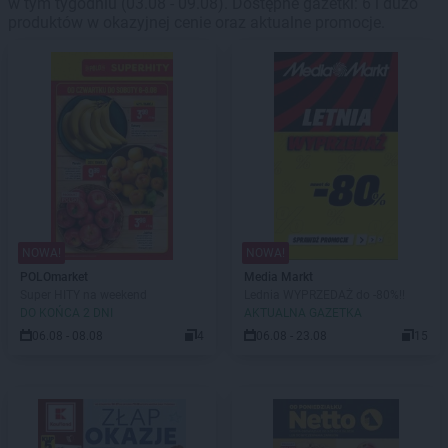
w tym tygodniu (03.08 - 09.08). Dostępne gazetki: 6 i dużo
produktów w okazyjnej cenie oraz aktualne promocje.
NOWA!
NOWA!
POLOmarket
Media Markt
Super HITY na weekend
Lednia WYPRZEDAŻ do -80%!!
DO KOŃCA 2 DNI
AKTUALNA GAZETKA
06.08 - 08.08
4
06.08 - 23.08
15