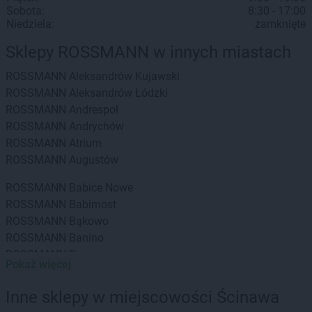
Sobota:
8:30 - 17:00
Niedziela:
zamknięte
Sklepy ROSSMANN w innych miastach
ROSSMANN
Aleksandrów Kujawski
ROSSMANN
Aleksandrów Łódzki
ROSSMANN
Andrespol
ROSSMANN
Andrychów
ROSSMANN
Atrium
ROSSMANN
Augustów
ROSSMANN
Babice Nowe
ROSSMANN
Babimost
ROSSMANN
Bąkowo
ROSSMANN
Banino
ROSSMANN
Baranowo
Pokaż więcej
ROSSMANN
Barcin
ROSSMANN
Barczewo
Inne sklepy w miejscowości Ścinawa
ROSSMANN
Barlinek