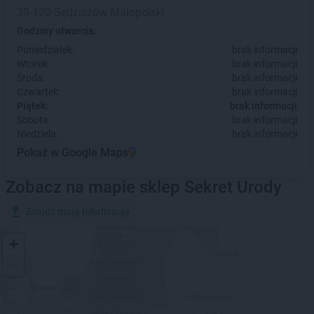
39-120 Sędziszów Małopolski
Godziny otwarcia:
Poniedziałek:
brak informacji
Wtorek:
brak informacji
Środa:
brak informacji
Czwartek:
brak informacji
Piątek:
brak informacji
Sobota:
brak informacji
Niedziela:
brak informacji
Pokaż w Google Maps
Zobacz na mapie sklep Sekret Urody
Znajdź moją lokalizację
+
−