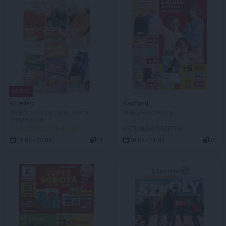
NOWA!
E.Leclerc
Kaufland
Wybór w dobrej cenie - oferta
Wyprawka z klasą
rozszerzona
DO ROZPOCZĘCIA 4 DNI
AKTUALNA GAZETKA
11.08 - 22.08
24
30.07 - 11.08
36