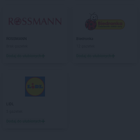
Sekret Urody
Wąbrzeźno
Sekret Urody
Wałcz
Sekret Urody
Więcbork
Sekret Urody
Wiśniowa
Sekret Urody
Włoszakowice
ROSSMANN
Biedronka
Sekret Urody
Włoszczowa
Brak gazetek
12 gazetek
Sekret Urody
Wysoka
Dodaj do ulubionych
Dodaj do ulubionych
Sekret Urody
Zakrzów
Sekret Urody
Złotów
Sekret Urody
Żołynia
LIDL
5 gazetek
Dodaj do ulubionych