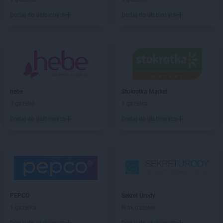
Sekret Urody
Koziegłowy
Sekret Urody
Krośniewice
Dodaj do ulubionych
Dodaj do ulubionych
Sekret Urody
Krosno
Sekret Urody
Kunów
Sekret Urody
Łańcut
Sekret Urody
Lesko
Sekret Urody
Leżajsk
hebe
Stokrotka Market
3 gazetki
1 gazetka
Sekret Urody
Miechów
Sekret Urody
Mielec
Dodaj do ulubionych
Dodaj do ulubionych
Sekret Urody
Mosina
Sekret Urody
Mrocza
Sekret Urody
Olsztyn
Sekret Urody
Opatów
Sekret Urody
Ostrowiec Świętokrzyski
PEPCO
Sekret Urody
Sekret Urody
Ożarów
1 gazetka
Brak gazetek
Sekret Urody
Piła