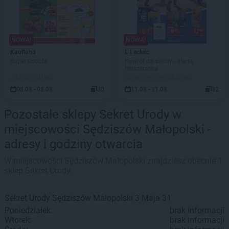
NOWA!
NOWA!
Kaufland
E.Leclerc
Super Sobota
Powrót do szkoły - oferta
rozszerzona
JUŻ OD JUTRA!
DO ROZPOCZĘCIA 4 DNI
08.08 - 08.08
30
11.08 - 31.08
32
Pozostałe sklepy Sekret Urody w
miejscowości Sędziszów Małopolski -
adresy i godziny otwarcia
W miejscowości Sędziszów Małopolski znajdziesz obecnie 1
sklep Sekret Urody.
Sekret Urody
Sędziszów Małopolski
3 Maja 31
Poniedziałek:
brak informacji
Wtorek:
brak informacji