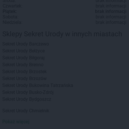
Środa:
brak informacji
Czwartek:
brak informacji
Piątek:
brak informacji
Sobota:
brak informacji
Niedziela:
brak informacji
Sklepy Sekret Urody w innych miastach
Sekret Urody
Barczewo
Sekret Urody
Bełżyce
Sekret Urody
Biłgoraj
Sekret Urody
Brenno
Sekret Urody
Brzostek
Sekret Urody
Brzozów
Sekret Urody
Bukowina Tatrzańska
Sekret Urody
Busko-Zdrój
Sekret Urody
Bydgoszcz
Sekret Urody
Chmielnik
Pokaż więcej
Sekret Urody
Dęblin