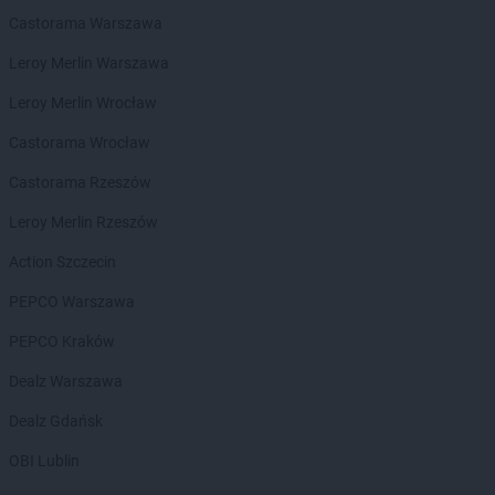
Castorama Warszawa
ROSSMANN
Buk
ROSSMANN
Busko-Zdrój
Leroy Merlin Warszawa
ROSSMANN
Byczyna
Leroy Merlin Wrocław
ROSSMANN
Bydgoszcz
ROSSMANN
Bystrzyca Kłodzka
Castorama Wrocław
ROSSMANN
Bytom
Castorama Rzeszów
ROSSMANN
Bytom Odrzański
ROSSMANN
Bytów
Leroy Merlin Rzeszów
ROSSMANN
CH
Action Szczecin
ROSSMANN
Chełm
PEPCO Warszawa
ROSSMANN
Chełmek
ROSSMANN
Chełmno
PEPCO Kraków
ROSSMANN
Chełmża
Dealz Warszawa
ROSSMANN
Chocianów
ROSSMANN
Chociwel
Dealz Gdańsk
ROSSMANN
Choczewo
OBI Lublin
ROSSMANN
Chodzież
ROSSMANN
Chojna