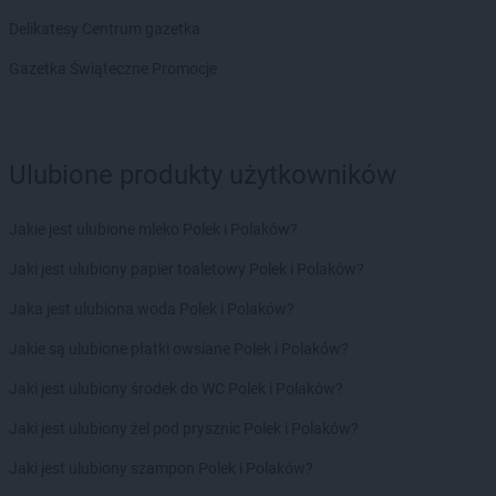
ROSSMANN
Czeladź
Delikatesy Centrum gazetka
ROSSMANN
Czernichów
ROSSMANN
Czerniejewo
Gazetka Świąteczne Promocje
ROSSMANN
Czernikowo
ROSSMANN
Czersk
ROSSMANN
Czerwionka-Leszczyny
ROSSMANN
Częstochowa
Ulubione produkty użytkowników
ROSSMANN
Człuchów
Jakie jest ulubione mleko Polek i Polaków?
ROSSMANN
Dąbrowa Białostocka
ROSSMANN
Dąbrowa Górnicza
Jaki jest ulubiony papier toaletowy Polek i Polaków?
ROSSMANN
Dąbrowa Tarnowska
Jaka jest ulubiona woda Polek i Polaków?
ROSSMANN
Dąbrówka
ROSSMANN
Darłowo
Jakie są ulubione płatki owsiane Polek i Polaków?
ROSSMANN
Dawidy Bankowe
Jaki jest ulubiony środek do WC Polek i Polaków?
ROSSMANN
Dębe Wielkie
ROSSMANN
Dębica
Jaki jest ulubiony żel pod prysznic Polek i Polaków?
ROSSMANN
Dęblin
Jaki jest ulubiony szampon Polek i Polaków?
ROSSMANN
Dębno