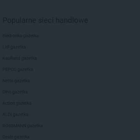
ROSSMANN
Chojnice
ROSSMANN
Chojnów
Popularne sieci handlowe
ROSSMANN
Choroszcz
ROSSMANN
Chorzów
Biedronka gazetka
ROSSMANN
Choszczno
ROSSMANN
Chrzanów
Lidl gazetka
ROSSMANN
Chwaszczyno
Kaufland gazetka
ROSSMANN
Ciechanów
ROSSMANN
Ciechanowiec
PEPCO gazetka
ROSSMANN
Ciechocinek
Netto gazetka
ROSSMANN
Cieszyn
ROSSMANN
Czaplinek
Dino gazetka
ROSSMANN
Czarna
Action gazetka
ROSSMANN
Czarna Białostocka
ROSSMANN
Czarne
ALDI gazetka
ROSSMANN
Czarnków
ROSSMANN gazetka
ROSSMANN
Czchów
ROSSMANN
Czechowice-Dziedzice
Dealz gazetka