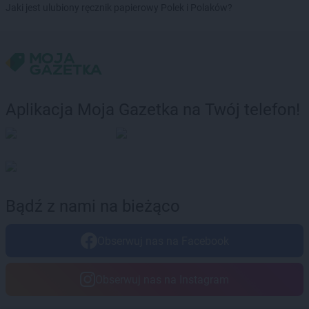
ROSSMANN
Debrzno
Jaki jest ulubiony ręcznik papierowy Polek i Polaków?
ROSSMANN
Dobczyce
ROSSMANN
Dobiegniew
ROSSMANN
Dobra
ROSSMANN
Dobre Miasto
ROSSMANN
Dobrzyń nad Wisłą
ROSSMANN
Drawsko Pomorskie
Aplikacja Moja Gazetka na Twój telefon!
ROSSMANN
Drezdenko
ROSSMANN
Drobin
ROSSMANN
Duszniki-Zdrój
ROSSMANN
Dynów
ROSSMANN
Działdowo
Bądź z nami na bieżąco
ROSSMANN
Dzierzgoń
ROSSMANN
Dzierżoniów
Obserwuj nas na Facebook
ROSSMANN
Elbląg
ROSSMANN
Ełk
Obserwuj nas na Instagram
ROSSMANN
fc