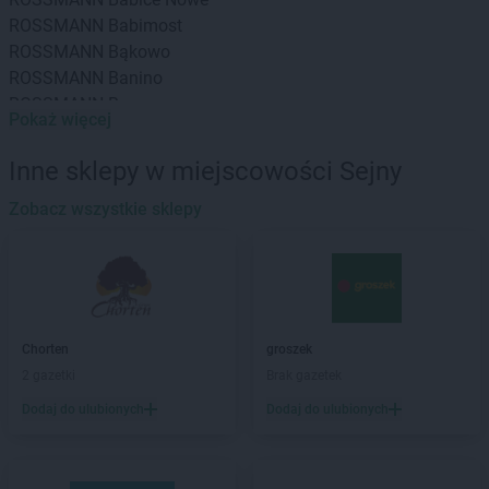
ROSSMANN
Babimost
ROSSMANN
Bąkowo
ROSSMANN
Banino
ROSSMANN
Baranowo
Pokaż więcej
ROSSMANN
Barcin
ROSSMANN
Barczewo
Inne sklepy w miejscowości Sejny
ROSSMANN
Barlinek
ROSSMANN
Zobacz wszystkie sklepy
Bartoszyce
ROSSMANN
Barwice
ROSSMANN
Będzin
ROSSMANN
Bełchatów
ROSSMANN
Bełżyce
ROSSMANN
Biała Piska
Chorten
groszek
ROSSMANN
Biała Podlaska
2 gazetki
Brak gazetek
ROSSMANN
Białe Błota
Dodaj do ulubionych
Dodaj do ulubionych
ROSSMANN
Białka Tatrzańska
ROSSMANN
Białki
ROSSMANN
Białobrzegi