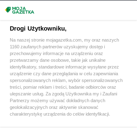
ROSSMANN
Garwolin
Masz sugestie lub pytania?
ROSSMANN
Gdańsk
ROSSMANN
Gdów
Napisz do nas:
support@mojagazetka.com
ROSSMANN
Gdynia
Drogi Użytkowniku,
Współpraca z nami
ROSSMANN
Giżycko
Na naszej stronie mojagazetka.com, my oraz naszych
ROSSMANN
Gliwice
Zobacz szczegóły
1160 zaufanych partnerów uzyskujemy dostęp i
ROSSMANN
Głogów
Retail Radar – analiza rynku
przechowujemy informacje na urządzeniu oraz
ROSSMANN
Głogów Małopolski
przetwarzamy dane osobowe, takie jak unikalne
ROSSMANN
Głogówek
identyfikatory, standardowe informacje wysyłane przez
ROSSMANN
Głowno
Wasze ulubione produkty
urządzenie czy dane przeglądania w celu zapewniania
ROSSMANN
Głubczyce
spersonalizowanych reklam, wybór spersonalizowanych
Regulamin serwisu i polityka prywatności
ROSSMANN
Głuchołazy
treści, pomiar reklam i treści, badanie odbiorców oraz
ROSSMANN
Głuszyca
ulepszanie usług. Za zgodą Użytkownika my i Zaufani
Mapa strony
ROSSMANN
Gniew
Partnerzy możemy używać dokładnych danych
geolokalizacyjnych oraz aktywnie skanować
ROSSMANN
Gniewkowo
Zawsze najnowsze gazetki w naszej
Wszystkie miasta z lokalizacjami sklepów
charakterystykę urządzenia do celów identyfikacji.
ROSSMANN
Gniezno
Ponieważ cenimy Twoją prywatność, prosimy o zgodę na
aplikacji
ROSSMANN
Gogolin
korzystanie z tych technologii poprzez kliknięcie
ROSSMANN
Golczewo
„Akceptuję”. Zgoda jest dobrowolna i zawsze możesz ją
ROSSMANN
Gołdap