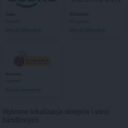
ROSSMANN
Boguszów-Gorce
ROSSMANN
Bolechowo
Żabka
ROSSMANN
ROSSMANN
Bolesławiec
2 gazetki
Brak gazetek
ROSSMANN
Bolków
Dodaj do ulubionych
Dodaj do ulubionych
ROSSMANN
Bolszewo
ROSSMANN
Borek Wielkopolski
ROSSMANN
Braniewo
ROSSMANN
Brodnica
ROSSMANN
Brusy
ROSSMANN
Brwinów
ROSSMANN
Brzeg
Biedronka
ROSSMANN
Brzeg Dolny
9 gazetek
ROSSMANN
Brześć Kujawski
Dodaj do ulubionych
ROSSMANN
Brzesko
ROSSMANN
Brzeszcze
ROSSMANN
Brzeziny
Wybrane lokalizacje sklepów i sieci
ROSSMANN
Brzostek
handlowych
ROSSMANN
Brzozów
ROSSMANN
Budzistowo