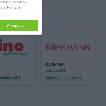
g Dolny
PEPCO
Bystrzyca Kłodzka
 naszych serwisów
ść Kujawski
PEPCO
Bytom
esz w
Polityce
sko
PEPCO
Bytom Odrzański
szcze
PEPCO
Bytów
Akceptuję
ny Dunajec
PEPCO
Czerwionka-Leszczyny
hów
PEPCO
Częstochowa
howice-Dziedzice
PEPCO
Człuchów
adź
PEPCO
Czudec
niejewo
nikowo
sk
ROSSMANN
Brak gazetek
sko Pomorskie
PEPCO
Dynów
denko
PEPCO
Działdowo
 ulubionych
Dodaj do ulubionych
in
PEPCO
Działoszyn
wica
PEPCO
Dzierzgoń
niki-Zdrój
PEPCO
Dzierżoniów