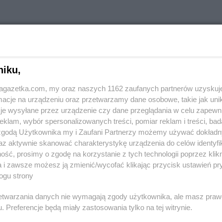
stach
niku,
jagazetka.com, my oraz naszych 1162 zaufanych partnerów uzyskuj
PEPCO
Andrychów
cje na urządzeniu oraz przetwarzamy dane osobowe, takie jak unika
PEPCO
Augustów
je wysyłane przez urządzenie czy dane przeglądania w celu zapewn
klam, wybór spersonalizowanych treści, pomiar reklam i treści, bad
ka
PEPCO
Biłgoraj
PEPCO
Bran
 zgodą Użytkownika my i Zaufani Partnerzy możemy używać dokład
PEPCO
Biskupiec
PEPCO
Brań
az aktywnie skanować charakterystykę urządzenia do celów identyfi
PEPCO
Blachownia
PEPCO
Brat
ść, prosimy o zgodę na korzystanie z tych technologii poprzez klikn
PEPCO
Błonie
PEPCO
Bren
a i zawsze możesz ją zmienić/wycofać klikając przycisk ustawień pr
ogu strony
PEPCO
Bobolice
PEPCO
Brod
PEPCO
Bobowa
PEPCO
Brus
rzetwarzania danych nie wymagają zgody użytkownika, ale masz praw
PEPCO
Bochnia
PEPCO
Brwi
. Preferencje będą miały zastosowania tylko na tej witrynie.
ławskie
PEPCO
Bogatynia
PEPCO
Brze