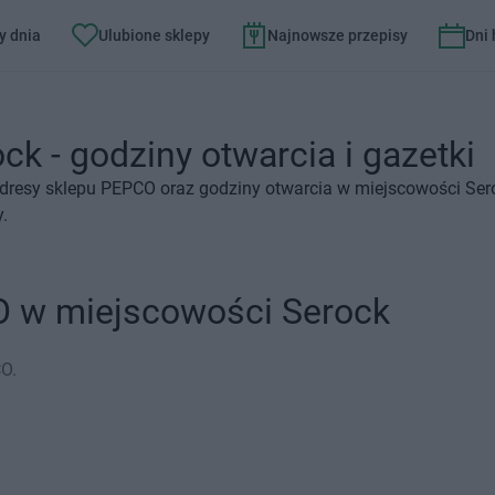
y dnia
Ulubione sklepy
Najnowsze przepisy
Dni
k - godziny otwarcia i gazetki
adresy sklepu PEPCO oraz godziny otwarcia w miejscowości Ser
y.
O w miejscowości Serock
O.