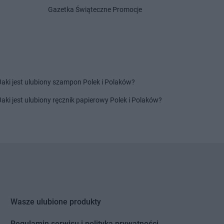
Gazetka Świąteczne Promocje
ik
PEPCO
Krasne
onowo
PEPCO
Kraśnik
akowo
PEPCO
Krobia
ian
PEPCO
Krośniewice
ierzyna
PEPCO
Krosno
rzyn
PEPCO
Krosno Odrzańskie
Jaki jest ulubiony szampon Polek i Polaków?
rzyn nad Odrą
PEPCO
Krotoszyn
alin
PEPCO
Kruszwica
Jaki jest ulubiony ręcznik papierowy Polek i Polaków?
l
PEPCO
Krynica-Zdrój
le
PEPCO
Kryspinów
lewo Pomorskie
PEPCO
Krzepice
ry
PEPCO
Krzeszowice
egłowy
PEPCO
Krzyż Wielkopolski
enice
PEPCO
Kutno
uchów
PEPCO
Kwidzyn
ów
Wasze ulubione produkty
kowice
Regulamin serwisu i polityka prywatności