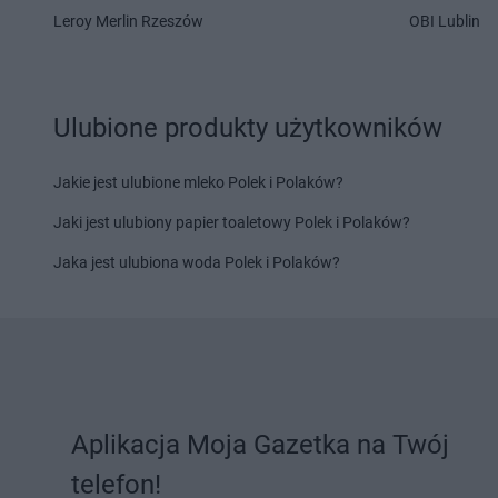
Leroy Merlin Rzeszów
OBI Lublin
PEPCO
Kaliska
PEPCO
Kcynia
PEPCO
Kalisz
PEPCO
Kędzierzyn-K
PEPCO
Kałuszyn
PEPCO
Kępa
PEPCO
Kalwaria Zebrzydowska
PEPCO
Kępno
Ulubione produkty użytkowników
PEPCO
Kamień Pomorski
PEPCO
Kętrzyn
PEPCO
Kamieniec Wrocławski
PEPCO
Kęty
Jakie jest ulubione mleko Polek i Polaków?
PEPCO
Kamienna Góra
PEPCO
Kiekrz
PEPCO
Kamionka Wielka
PEPCO
Kielce
Jaki jest ulubiony papier toaletowy Polek i Polaków?
PEPCO
Kańczuga
PEPCO
Kiełpino
Jaka jest ulubiona woda Polek i Polaków?
PEPCO
Karczew
PEPCO
Kietrz
PEPCO
Karpacz
PEPCO
Kleczew
PEPCO
Kartuzy
PEPCO
Kleszczów
PEPCO
Katowice
PEPCO
Klimkówka
PEPCO
Kąty Wrocławskie
PEPCO
Kłobuck
PEPCO
Kazimierz Biskupi
PEPCO
Kłodawa
PEPCO
Kazimierza Wielka
PEPCO
Kłodzko
Aplikacja Moja Gazetka na Twój
PEPCO
Kaźmierz
PEPCO
Kluczbork
telefon!