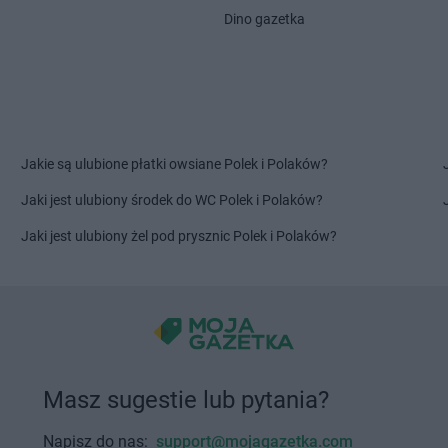
Dino gazetka
PEPCO
Knurów
PEPCO
Kórn
oźle
PEPCO
Kobiór
PEPCO
Kor
PEPCO
Kobylanka
PEPCO
Kos
PEPCO
Kobyłka
PEPCO
Kośc
PEPCO
Kolbudy
PEPCO
Kośc
PEPCO
Kolbuszowa
PEPCO
Kost
Jakie są ulubione płatki owsiane Polek i Polaków?
PEPCO
Kolno
PEPCO
Kost
PEPCO
Koło
PEPCO
Kosz
Jaki jest ulubiony środek do WC Polek i Polaków?
PEPCO
Kołobrzeg
PEPCO
Kowa
Jaki jest ulubiony żel pod prysznic Polek i Polaków?
PEPCO
Koluszki
PEPCO
Kowa
PEPCO
Kończewice
PEPCO
Kowa
PEPCO
Koniecpol
PEPCO
Kowa
PEPCO
Konin
PEPCO
Kozi
PEPCO
Końskie
PEPCO
Kozi
PEPCO
Konstancin-Jeziorna
PEPCO
Koż
PEPCO
Konstantynów Łódzki
PEPCO
Krak
Masz sugestie lub pytania?
PEPCO
Korczyna
PEPCO
Krap
Napisz do nas:
support@mojagazetka.com