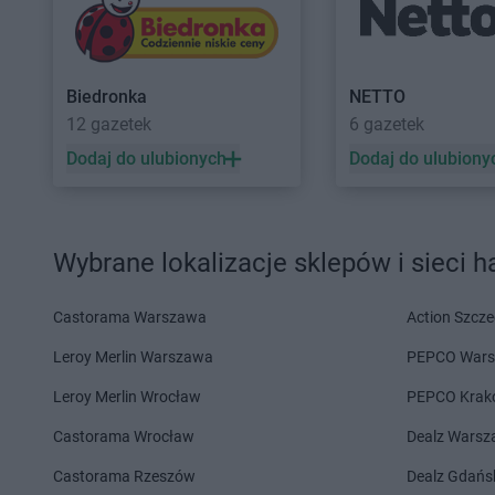
PEPCO
Garwolin
PEPCO
Głogówek
PEPCO
Gaszowice
PEPCO
Główczyce
PEPCO
Gdańsk
PEPCO
Głowno
Biedronka
NETTO
PEPCO
Gdów
PEPCO
Głubczyce
12 gazetek
6 gazetek
PEPCO
Gdynia
PEPCO
Głuchołazy
Dodaj do ulubionych
Dodaj do ulubiony
PEPCO
Giżycko
PEPCO
Gniewkowo
PEPCO
Gliwice
PEPCO
Gniezno
PEPCO
Głogów
PEPCO
Godów
PEPCO
Głogów Małopolski
PEPCO
Gogolin
Wybrane lokalizacje sklepów i sieci 
PEPCO
Hajnówka
PEPCO
Hrubieszów
Castorama Warszawa
Action Szcze
PEPCO
Iława
PEPCO
Iłża
Leroy Merlin Warszawa
PEPCO War
PEPCO
Jabłonka
PEPCO
Januszowice
Leroy Merlin Wrocław
PEPCO Krak
PEPCO
Jabłonna
PEPCO
Jarocin
PEPCO
Janikowo
PEPCO
Jarosław
Castorama Wrocław
Dealz Wars
PEPCO
Janów Lubelski
PEPCO
Jaroszowice
Castorama Rzeszów
Dealz Gdańs
PEPCO
Janowiec Wielkopolski
PEPCO
Jaroty