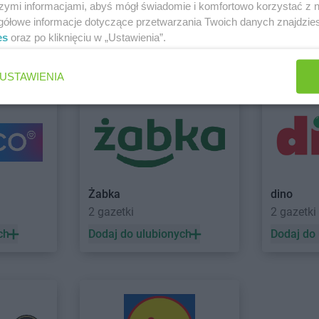
PEPCO
Boguszów-Gorce
PEPCO
Brze
szymi informacjami, abyś mógł świadomie i komfortowo korzystać z
PEPCO
Bolesławiec
PEPCO
Brze
gółowe informacje dotyczące przetwarzania Twoich danych znajdzi
PEPCO
Bolszewo
PEPCO
Brze
es
oraz po kliknięciu w „Ustawienia”.
PEPCO
Borek Wielkopolski
PEPCO
Brze
 Serock
Zobacz wszystkie sklepy
USTAWIENIA
PEPCO
Ciechanów
PEPCO
Czar
PEPCO
Ciechocinek
PEPCO
Czc
PEPCO
Cieszyn
PEPCO
Czec
PEPCO
Czaplinek
PEPCO
Czel
PEPCO
Czarna
PEPCO
Czer
PEPCO
Czarna Białostocka
PEPCO
Czer
o
PEPCO
Czarnków
PEPCO
Czer
Żabka
dino
2 gazetki
2 gazetki
kowe
PEPCO
Dębowa
PEPCO
Draw
PEPCO
Debrzno
PEPCO
Drez
ch
Dodaj do ulubionych
Dodaj do
PEPCO
Dobczyce
PEPCO
Drob
PEPCO
Dobra
PEPCO
Drze
PEPCO
Dobre Miasto
PEPCO
Dusz