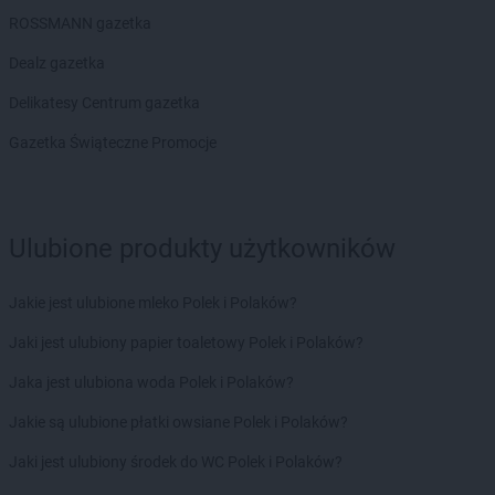
Biedronka
Brusy
ROSSMANN gazetka
Biedronka
Brwinów
Biedronka
Brzeg
Dealz gazetka
Biedronka
Brzeg Dolny
Delikatesy Centrum gazetka
Biedronka
Brześć Kujawski
Biedronka
Brzesko
Gazetka Świąteczne Promocje
Biedronka
Brzeszcze
Biedronka
Brzeziny
Biedronka
Brzezna
Biedronka
Brzeźnio
Ulubione produkty użytkowników
Biedronka
Brzostek
Biedronka
Brzoza
Jakie jest ulubione mleko Polek i Polaków?
Biedronka
Brzozów
Jaki jest ulubiony papier toaletowy Polek i Polaków?
Biedronka
Buczkowice
Biedronka
Budzów
Jaka jest ulubiona woda Polek i Polaków?
Biedronka
Budzyń
Jakie są ulubione płatki owsiane Polek i Polaków?
Biedronka
Buk
Biedronka
Bukowno
Jaki jest ulubiony środek do WC Polek i Polaków?
Biedronka
Bulowice