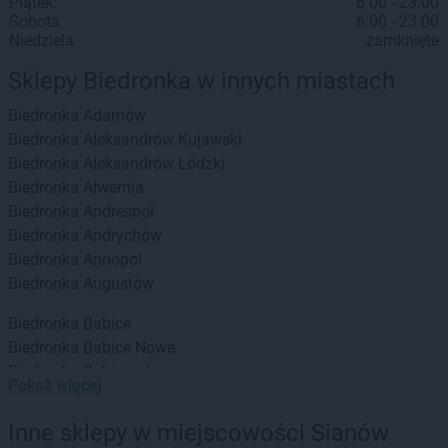
Piątek:
6:00 - 23:00
Sobota:
6:00 - 23:00
Niedziela:
zamknięte
Sklepy Biedronka w innych miastach
Biedronka
Adamów
Biedronka
Aleksandrów Kujawski
Biedronka
Aleksandrów Łódzki
Biedronka
Alwernia
Biedronka
Andrespol
Biedronka
Andrychów
Biedronka
Annopol
Biedronka
Augustów
Biedronka
Babice
Biedronka
Babice Nowe
Biedronka
Babimost
Pokaż więcej
Biedronka
Baborów
Biedronka
Banie
Inne sklepy w miejscowości Sianów
Biedronka
Banie Mazurskie