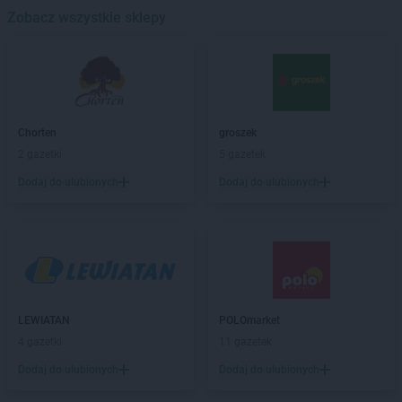
Biedronka
Zobacz wszystkie sklepy
Banino
Biedronka
Baniocha
Biedronka
Baranowo
Biedronka
Barciany
Biedronka
Barcin
Biedronka
Barczewo
Chorten
groszek
Biedronka
Bardo
2 gazetki
5 gazetek
Biedronka
Barlinek
Dodaj do ulubionych
Dodaj do ulubionych
Biedronka
Bartoszyce
Biedronka
Barwice
Biedronka
Będzin
Biedronka
Bełchatów
Biedronka
Bełżyce
Biedronka
Bestwina
Biedronka
Bezrzecze
LEWIATAN
POLOmarket
Biedronka
Biała
4 gazetki
11 gazetek
Biedronka
Biała Parcela
Dodaj do ulubionych
Dodaj do ulubionych
Biedronka
Biała Piska