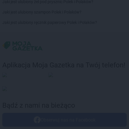
Jaki jest ulubiony żel pod prysznic Polek i Polaków?
Biedronka
Busko-Zdrój
Biedronka
Bychawa
Jaki jest ulubiony szampon Polek i Polaków?
Biedronka
Byczyna
Jaki jest ulubiony ręcznik papierowy Polek i Polaków?
Biedronka
Bydgoszcz
Biedronka
Bystrzyca Górna
Biedronka
Bystrzyca Kłodzka
Biedronka
Bytom
Biedronka
Bytom Odrzański
Biedronka
Bytów
Aplikacja Moja Gazetka na Twój telefon!
Biedronka
Cegłów
Biedronka
Charzyno
Biedronka
Chechło
Biedronka
Chęciny
Biedronka
Chełm
Bądź z nami na bieżąco
Biedronka
Chełmek
Biedronka
Chełmno
Biedronka
Chełmża
Obserwuj nas na Facebook
Biedronka
Chmielnik