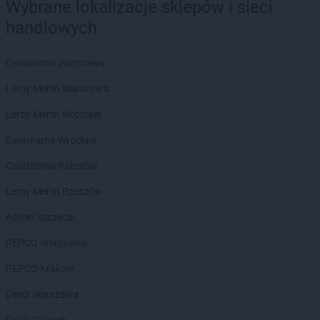
Wybrane lokalizacje sklepów i sieci
Biedronka
Bierutów
handlowych
Biedronka
Biłgoraj
Biedronka
Biskupice
Biedronka
Biskupiec
Castorama Warszawa
Biedronka
Blachownia
Leroy Merlin Warszawa
Biedronka
Błażowa
Biedronka
Błędów
Leroy Merlin Wrocław
Biedronka
Bliżyn
Castorama Wrocław
Biedronka
Błonie
Biedronka
Bobolice
Castorama Rzeszów
Biedronka
Bobowa
Leroy Merlin Rzeszów
Biedronka
Bobrowiec
Biedronka
Bobrowniki
Action Szczecin
Biedronka
Bochnia
PEPCO Warszawa
Biedronka
Bochotnica
Biedronka
Bochotnica-Kolonia
PEPCO Kraków
Biedronka
Bodzentyn
Dealz Warszawa
Biedronka
Bogacica
Biedronka
Bogatynia