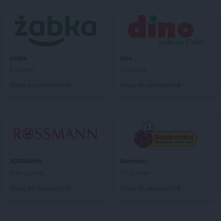
Biedronka
Biała Podlaska
Biedronka
Biała Rawska
Biedronka
Białe Błota
Biedronka
Białka
Biedronka
Białka Tatrzańska
Żabka
dino
Biedronka
Białobrzegi
2 gazetki
1 gazetka
Biedronka
Białogard
Biedronka
Biały Bór
Dodaj do ulubionych
Dodaj do ulubionych
Biedronka
Białystok
Biedronka
Biecz
Biedronka
Biedronka
Biedronka
Biedrusko
Biedronka
Bielany Wrocławskie
Biedronka
Bielawa
ROSSMANN
Biedronka
Biedronka
Bielsk
Brak gazetek
11 gazetek
Biedronka
Bielsk Podlaski
Dodaj do ulubionych
Dodaj do ulubionych
Biedronka
Bielsko-Biała
Biedronka
Biertowice
Biedronka
Bieruń