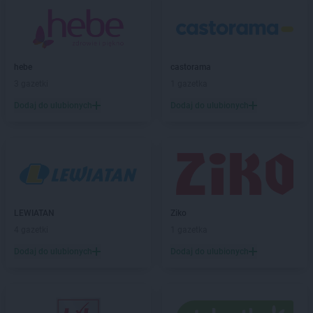
Topaz
Repki
Topaz
Ryki
Topaz
Sadowne
Topaz
hebe
Siedlce
castorama
Topaz
3 gazetki
Siemiatycze
1 gazetka
Topaz
Sokołów Podlaski
Dodaj do ulubionych
Dodaj do ulubionych
Topaz
Starawieś
Topaz
Stare Opole
Topaz
Sterdyń
Topaz
Stoczek
Topaz
Stoczek Łukowski
Topaz
Stok
LEWIATAN
Ziko
Topaz
Suchożebry
4 gazetki
1 gazetka
Topaz
Świniotop
Dodaj do ulubionych
Dodaj do ulubionych
Topaz
Tłuszcz
Topaz
Tuchowicz