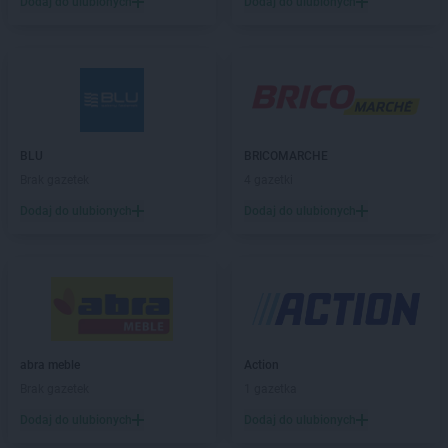
Dodaj do ulubionych
Dodaj do ulubionych
Topaz
Helenów
Topaz
Huta-Dąbrowa
Topaz
Jabłonna Lacka
Topaz
Kałuszyn
Topaz
Karniewo
BLU
BRICOMARCHE
Topaz
Kosów Lacki
Brak gazetek
4 gazetki
Topaz
Laski
Dodaj do ulubionych
Dodaj do ulubionych
Topaz
Latowicz
Topaz
Leopoldów
Topaz
Lubartów
Topaz
Lucynów
Topaz
Łochów
abra meble
Action
Topaz
Łosice
Brak gazetek
1 gazetka
Topaz
Łuków
Dodaj do ulubionych
Dodaj do ulubionych
Topaz
Marki