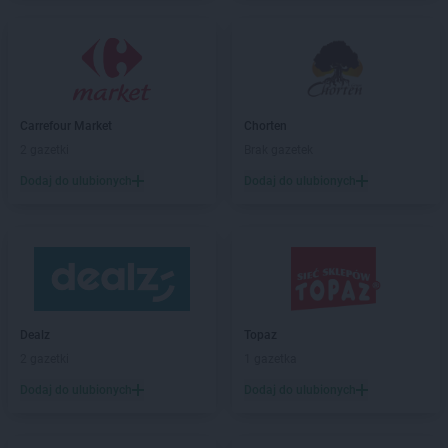
Topaz
Miastków Kościelny
Topaz
Miedzna
Topaz
Międzyrzec Podlaski
Topaz
Mińsk Mazowiecki
Topaz
Mogielnica
Carrefour Market
Chorten
Topaz
Mokobody
2 gazetki
Brak gazetek
Topaz
Mońki
Dodaj do ulubionych
Dodaj do ulubionych
Topaz
Niegów
Topaz
Nowe Miasto nad Pilicą
Topaz
Nowinki
Topaz
Ogródek
Topaz
Ostrów Mazowiecka
Dealz
Topaz
Topaz
Przesmyki
2 gazetki
1 gazetka
Topaz
Pułtusk
Dodaj do ulubionych
Dodaj do ulubionych
Topaz
Raciąż
Topaz
Radzyń Podlaski