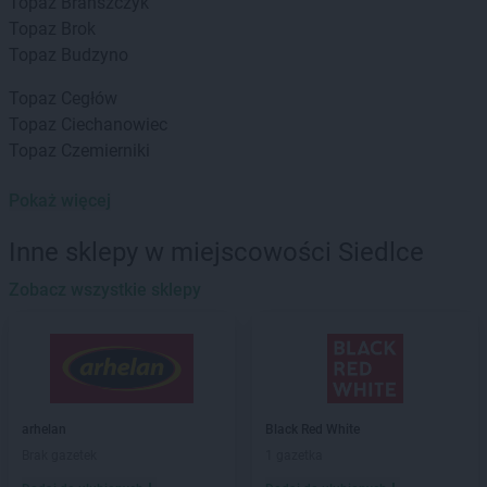
Topaz
Brańszczyk
Topaz
Brok
Topaz
Budzyno
Topaz
Cegłów
Topaz
Ciechanowiec
Topaz
Czemierniki
Topaz
Dębe Wielkie
Pokaż więcej
Topaz
Długosiodło
Topaz
Dobre
Inne sklepy w miejscowości Siedlce
Topaz
Drohiczyn
Zobacz wszystkie sklepy
Topaz
Ełk
Topaz
Garwolin
Topaz
Gołaszyn
Topaz
Górzno
arhelan
Black Red White
Topaz
Grójec
Brak gazetek
1 gazetka
Topaz
Gulczewo