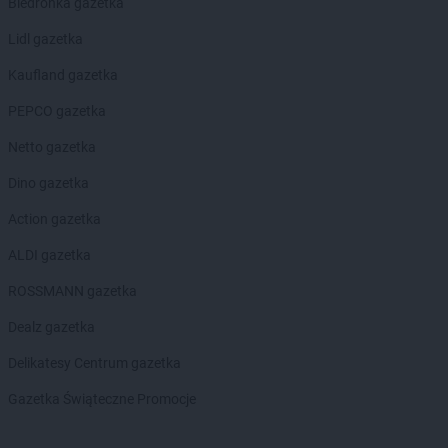
Biedronka gazetka
Biedronka
Bobolice
Lidl gazetka
Biedronka
Bobowa
Biedronka
Bobrowiec
Kaufland gazetka
Biedronka
Bobrowniki
PEPCO gazetka
Biedronka
Bochnia
Biedronka
Bochotnica
Netto gazetka
Biedronka
Bochotnica-Kolonia
Dino gazetka
Biedronka
Bodzentyn
Biedronka
Bogacica
Action gazetka
Biedronka
Bogatynia
ALDI gazetka
Biedronka
Boguchwała
Biedronka
Boguszów-Gorce
ROSSMANN gazetka
Biedronka
Bojano
Dealz gazetka
Biedronka
Bolesławice
Biedronka
Bolesławiec
Delikatesy Centrum gazetka
Biedronka
Bolków
Gazetka Świąteczne Promocje
Biedronka
Bolszewo
Biedronka
Bońki