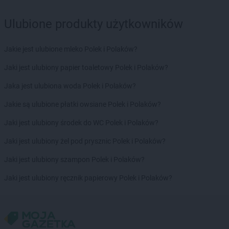
Biedronka
Borek Wielkopolski
Biedronka
Borki
Ulubione produkty użytkowników
Biedronka
Borkowo
Biedronka
Borne Sulinowo
Jakie jest ulubione mleko Polek i Polaków?
Biedronka
Borówiec
Biedronka
Branice
Jaki jest ulubiony papier toaletowy Polek i Polaków?
Biedronka
Braniewo
Jaka jest ulubiona woda Polek i Polaków?
Biedronka
Brańsk
Biedronka
Brenna
Jakie są ulubione płatki owsiane Polek i Polaków?
Biedronka
Brodnica
Jaki jest ulubiony środek do WC Polek i Polaków?
Biedronka
Brusy
Biedronka
Brwinów
Jaki jest ulubiony żel pod prysznic Polek i Polaków?
Biedronka
Brzeg
Jaki jest ulubiony szampon Polek i Polaków?
Biedronka
Brzeg Dolny
Biedronka
Brześć Kujawski
Jaki jest ulubiony ręcznik papierowy Polek i Polaków?
Biedronka
Brzesko
Biedronka
Brzeszcze
Biedronka
Brzeziny
Biedronka
Brzezna