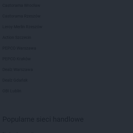
Biedronka
Biecz
Castorama Wrocław
Biedronka
Biedronka
Castorama Rzeszów
Biedronka
Biedrusko
Biedronka
Bielany Wrocławskie
Leroy Merlin Rzeszów
Biedronka
Bielawa
Action Szczecin
Biedronka
Bielsk
Biedronka
Bielsk Podlaski
PEPCO Warszawa
Biedronka
Bielsko-Biała
PEPCO Kraków
Biedronka
Biertowice
Biedronka
Bieruń
Dealz Warszawa
Biedronka
Bierutów
Dealz Gdańsk
Biedronka
Biłgoraj
Biedronka
Biskupice
OBI Lublin
Biedronka
Biskupiec
Biedronka
Blachownia
Biedronka
Błażowa
Biedronka
Błędów
Popularne sieci handlowe
Biedronka
Bliżyn
Biedronka
Błonie