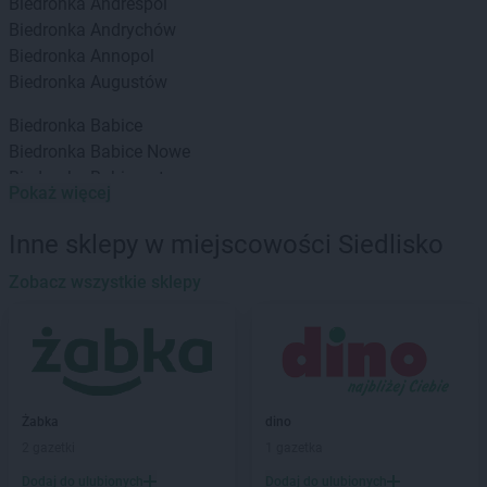
Biedronka
Andrespol
Biedronka
Andrychów
Biedronka
Annopol
Biedronka
Augustów
Biedronka
Babice
Biedronka
Babice Nowe
Biedronka
Babimost
Pokaż więcej
Biedronka
Baborów
Biedronka
Banie
Inne sklepy w miejscowości Siedlisko
Biedronka
Banie Mazurskie
Biedronka
Zobacz wszystkie sklepy
Banino
Biedronka
Baniocha
Biedronka
Baranowo
Biedronka
Barciany
Biedronka
Barcin
Biedronka
Barczewo
Żabka
dino
Biedronka
Bardo
2 gazetki
1 gazetka
Biedronka
Barlinek
Dodaj do ulubionych
Dodaj do ulubionych