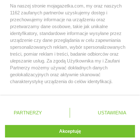
Na naszej stronie mojagazetka.com, my oraz naszych
Zobacz szczegóły
Biedronka
Cegłów
1162 zaufanych partnerów uzyskujemy dostęp i
Retail Radar – analiza rynku
Biedronka
Charzyno
przechowujemy informacje na urządzeniu oraz
Biedronka
Chechło
przetwarzamy dane osobowe, takie jak unikalne
Biedronka
identyfikatory, standardowe informacje wysyłane przez
Chęciny
Wasze ulubione produkty
urządzenie czy dane przeglądania w celu zapewniania
Biedronka
Chełm
spersonalizowanych reklam, wybór spersonalizowanych
Biedronka
Chełmek
Regulamin serwisu i polityka prywatności
treści, pomiar reklam i treści, badanie odbiorców oraz
Biedronka
Chełmno
ulepszanie usług. Za zgodą Użytkownika my i Zaufani
Biedronka
Chełmża
Mapa strony
Partnerzy możemy używać dokładnych danych
Biedronka
Chmielnik
geolokalizacyjnych oraz aktywnie skanować
Biedronka
Chmielów
Zawsze najnowsze gazetki w naszej
Wszystkie miasta z lokalizacjami sklepów
charakterystykę urządzenia do celów identyfikacji.
Biedronka
Choceń
Ponieważ cenimy Twoją prywatność, prosimy o zgodę na
aplikacji
Biedronka
Chocianów
korzystanie z tych technologii poprzez kliknięcie
Biedronka
Chocianowice
„Akceptuję”. Zgoda jest dobrowolna i zawsze możesz ją
+ 1,5 mln zadowolonych kupujących
Biedronka
Chociwel
zmienić/wycofać klikając przycisk ustawień prywatności
Polska
Czechy
Ukraina
Litwa
Słowacja
Rumunia
PARTNERZY
USTAWIENIA
Biedronka
znajdujący się w lewym dolnym rogu strony
Choczewo
Biedronka
Chodecz
. Niektóre rodzaje przetwarzania danych nie wymagają
Biedronka
Chodel
Akceptuję
zgody użytkownika, ale masz prawo sprzeciwić się
©
2026
Moja Gazetka Sp. z o.o.
Biedronka
Chodzież