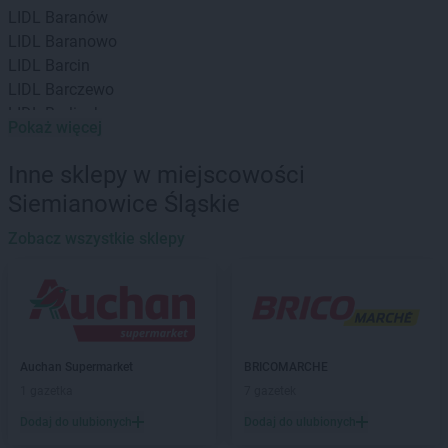
LIDL
Baranów
LIDL
Baranowo
LIDL
Barcin
LIDL
Barczewo
LIDL
Barlinek
Pokaż więcej
LIDL
Bartoszyce
LIDL
Będzin
Inne sklepy w miejscowości
LIDL
Bełchatów
Siemianowice Śląskie
LIDL
Biała Podlaska
LIDL
Białobrzegi
Zobacz wszystkie sklepy
LIDL
Białystok
LIDL
Bielany Wrocławskie
LIDL
Bielawa
LIDL
Bielsk Podlaski
LIDL
Bielsko-Biała
Auchan Supermarket
BRICOMARCHE
LIDL
Bieruń
1 gazetka
7 gazetek
LIDL
Biłgoraj
Dodaj do ulubionych
Dodaj do ulubionych
LIDL
Biskupiec