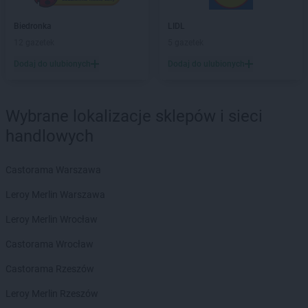
LIDL
Działoszyn
LIDL
Dzierżoniów
Biedronka
LIDL
12 gazetek
5 gazetek
LIDL
Elbląg
Dodaj do ulubionych
Dodaj do ulubionych
LIDL
Garwolin
LIDL
Gdańsk
LIDL
Gdynia
Wybrane lokalizacje sklepów i sieci
LIDL
Giżycko
handlowych
LIDL
Gliwice
LIDL
Głogów
Castorama Warszawa
LIDL
Głogów Małopolski
LIDL
Głubczyce
Leroy Merlin Warszawa
LIDL
Głuchołazy
Leroy Merlin Wrocław
LIDL
Gniezno
LIDL
Gogolin
Castorama Wrocław
LIDL
Gołdap
Castorama Rzeszów
LIDL
Goleniów
LIDL
Gołków
Leroy Merlin Rzeszów