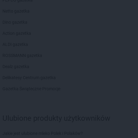
PEPCO gazetka
LIDL
Iława
Netto gazetka
LIDL
Imielin
LIDL
Inowrocław
Dino gazetka
LIDL
Jabłonna
Action gazetka
LIDL
Janki
ALDI gazetka
LIDL
Jarocin
LIDL
Jarosław
ROSSMANN gazetka
LIDL
Jasienica
Dealz gazetka
LIDL
Jasło
LIDL
Jastrzębie-Zdrój
Delikatesy Centrum gazetka
LIDL
Jawiszowice
Gazetka Świąteczne Promocje
LIDL
Jawor
LIDL
Jaworzno
LIDL
Jedrzejow
LIDL
Jelcz-Laskowice
Ulubione produkty użytkowników
LIDL
Jelenia Góra
LIDL
Józefosław
Jakie jest ulubione mleko Polek i Polaków?
LIDL
Józefów