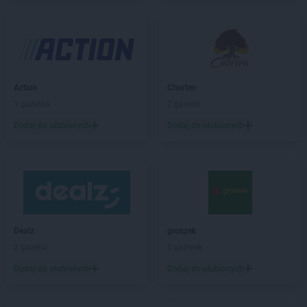
LIDL
Bochnia
LIDL
Bogatynia
LIDL
Bolechowo
LIDL
Bolesławiec
LIDL
Bolszewo
LIDL
Braniewo
Action
Chorten
LIDL
Brodnica
1 gazetka
2 gazetki
LIDL
Brzeg
Dodaj do ulubionych
Dodaj do ulubionych
LIDL
Brzeg Dolny
LIDL
Brzesko
LIDL
Brzeziny
LIDL
Brzozów
LIDL
Buczkowice
LIDL
Budzistowo
LIDL
Buk
Dealz
groszek
LIDL
Busko-Zdrój
2 gazetki
5 gazetek
LIDL
Bydgoszcz
Dodaj do ulubionych
Dodaj do ulubionych
LIDL
Bytom
LIDL
Bytów