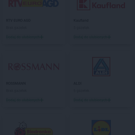
LIDL
Częstochowa
LIDL
Człuchów
LIDL
Czołowo-Kolonia
RTV EURO AGD
Kaufland
Brak gazetek
5 gazetek
LIDL
Dąbrowa Górnicza
LIDL
Dąbrowa Tarnowska
Dodaj do ulubionych
Dodaj do ulubionych
LIDL
Dąbrówka
LIDL
Darłowo
LIDL
Dawidy Bankowe
LIDL
Dębica
LIDL
Dęblin
LIDL
do
ROSSMANN
ALDI
LIDL
Dobra
Brak gazetek
6 gazetek
LIDL
Dobre Miasto
Dodaj do ulubionych
Dodaj do ulubionych
LIDL
Drawsko Pomorskie
LIDL
Drezdenko
LIDL
Drogoszewo
LIDL
Dywity
LIDL
Działdowo