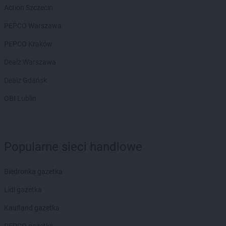
LIDL
Golub-Dobrzyń
Action Szczecin
LIDL
Góra Kalwaria
LIDL
Gorlice
PEPCO Warszawa
LIDL
Gorzów Wielkopolski
PEPCO Kraków
LIDL
Gorzyce
LIDL
Gostyń
Dealz Warszawa
LIDL
Gostynin
Dealz Gdańsk
LIDL
Grajewo
LIDL
Grodzisk Mazowiecki
OBI Lublin
LIDL
Grodzisk Wielkopolski
LIDL
Grudziądz
LIDL
Gryfice
Popularne sieci handlowe
LIDL
Gryfino
LIDL
Gryfów Śląski
LIDL
Gubin
Biedronka gazetka
LIDL
Lidl gazetka
Hajnówka
LIDL
Horodniany
Kaufland gazetka
LIDL
Hrubieszów