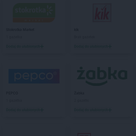
LIDL
Chełm
LIDL
Chełmek
LIDL
Chełmiec
LIDL
Chełmno
Stokrotka Market
kik
LIDL
Chełmża
1 gazetka
Brak gazetek
LIDL
Chodzież
Dodaj do ulubionych
Dodaj do ulubionych
LIDL
Chojnice
LIDL
Chojnów
LIDL
Chorzów
LIDL
Choszczno
LIDL
Chrzanów
LIDL
Chwaszczyno
PEPCO
Żabka
LIDL
Chyliczki
1 gazetka
2 gazetki
LIDL
Ciechanów
LIDL
Cieszyn
Dodaj do ulubionych
Dodaj do ulubionych
LIDL
Czechowice-Dziedzice
LIDL
Czeladź
LIDL
Czersk