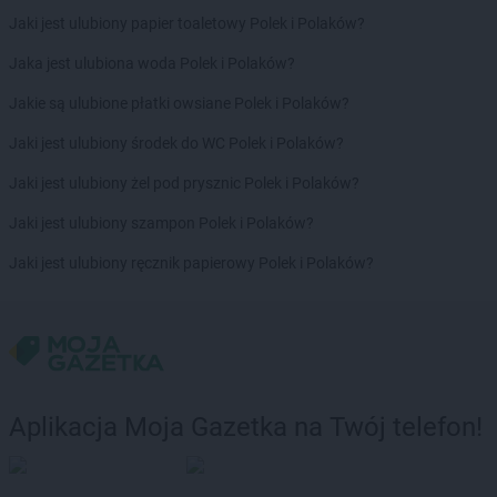
Jaki jest ulubiony papier toaletowy Polek i Polaków?
LIDL
Kalisz
LIDL
Kamień Pomorski
Jaka jest ulubiona woda Polek i Polaków?
LIDL
Kamienna Góra
Jakie są ulubione płatki owsiane Polek i Polaków?
LIDL
Kamińskie
LIDL
Kartuzy
Jaki jest ulubiony środek do WC Polek i Polaków?
LIDL
Katowice
Jaki jest ulubiony żel pod prysznic Polek i Polaków?
LIDL
Kąty Wrocławskie
LIDL
Kędzierzyn-Koźle
Jaki jest ulubiony szampon Polek i Polaków?
LIDL
Kętrzyn
Jaki jest ulubiony ręcznik papierowy Polek i Polaków?
LIDL
Kęty
LIDL
Kielce
LIDL
Kłobuck
LIDL
Kłodzko
LIDL
Kluczbork
LIDL
Knurów
Aplikacja Moja Gazetka na Twój telefon!
LIDL
Kobyłka
LIDL
Kolbudy
LIDL
Kolbuszowa