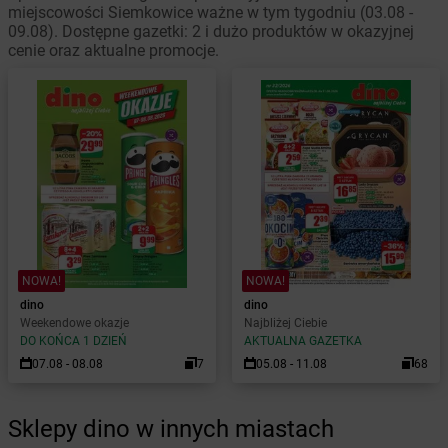
miejscowości Siemkowice ważne w tym tygodniu (03.08 -
09.08). Dostępne gazetki: 2 i dużo produktów w okazyjnej
cenie oraz aktualne promocje.
NOWA!
NOWA!
dino
dino
Weekendowe okazje
Najbliżej Ciebie
DO KOŃCA 1 DZIEŃ
AKTUALNA GAZETKA
07.08 - 08.08
7
05.08 - 11.08
68
Sklepy dino w innych miastach