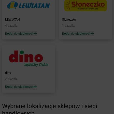
dino
Banie
dino
Baranów
dino
Baranowo
LEWIATAN
Słoneczko
dino
Barcin
4 gazetki
1 gazetka
dino
Barczewo
Dodaj do ulubionych
Dodaj do ulubionych
dino
Barkowo
dino
Barlinek
dino
Bartniczka
dino
Baruchowo
dino
Barwice
dino
Będków
dino
Bedlno
dino
dino
Bełchatów
2 gazetki
dino
Bełchów
Dodaj do ulubionych
dino
Bełdów
dino
Belęcin
dino
Bełk
Wybrane lokalizacje sklepów i sieci
dino
Benice
handlowych
dino
Bestwina