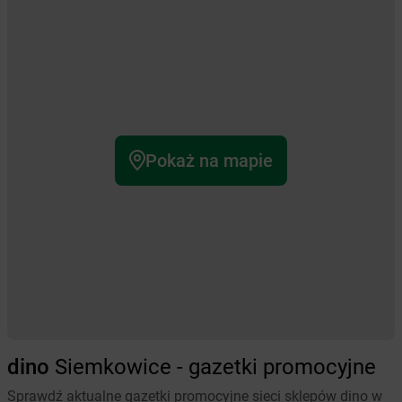
Pokaż na mapie
dino
Siemkowice - gazetki promocyjne
Sprawdź aktualne gazetki promocyjne sieci sklepów dino w