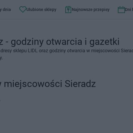
y dnia
Ulubione sklepy
Najnowsze przepisy
Dni
 - godziny otwarcia i gazetki
dresy sklepu LIDL oraz godziny otwarcia w miejscowości Sierad
y.
w miejscowości Sieradz
.