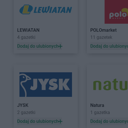
LIDL
Hajnówka
LIDL
Horodniany
LIDL
Iława
LIDL
Imielin
LIDL
Jabłonna
LIDL
Jarosław
LEWIATAN
POLOmarket
LIDL
Janki
LIDL
Jasienica
4 gazetki
11 gazetek
LIDL
Jarocin
LIDL
Jasło
Dodaj do ulubionych
Dodaj do ulubiony
LIDL
Kalisz
LIDL
Kęty
LIDL
Kamień Pomorski
LIDL
Kielce
LIDL
Kamienna Góra
LIDL
Kłobuck
LIDL
Kamińskie
LIDL
Kłodzko
LIDL
Kartuzy
LIDL
Kluczbork
LIDL
Katowice
LIDL
Knurów
LIDL
Kąty Wrocławskie
LIDL
Kobyłka
LIDL
Kędzierzyn-Koźle
LIDL
Kolbudy
JYSK
Natura
LIDL
Kętrzyn
LIDL
Kolbuszowa
2 gazetki
1 gazetka
LIDL
Łańcut
LIDL
Łaziska Górne
Dodaj do ulubionych
Dodaj do ulubiony
LIDL
Łapy
LIDL
Łeba