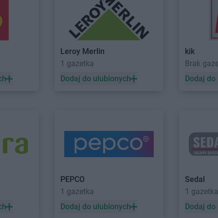
LIDL
Hrubieszów
LIDL
Inowrocław
LIDL
Jastrzębie-Zdrój
LIDL
Jaworz
Leroy Merlin
kik
LIDL
Jawiszowice
LIDL
Jedrze
1 gazetka
Brak gaz
LIDL
Jawor
LIDL
Jelcz-
ch
Dodaj do ulubionych
Dodaj do
LIDL
Kołobrzeg
LIDL
Koście
LIDL
Komorniki
LIDL
Koście
LIDL
Konin
LIDL
Kostrz
LIDL
Konstancin-Jeziorna
LIDL
Koszal
LIDL
Konstantynów Łódzki
LIDL
Kowale
LIDL
Kórnik
LIDL
Kozieg
LIDL
Koronowo
LIDL
Kozien
LIDL
Kosakowo
LIDL
Krakó
PEPCO
Sedal
LIDL
Kościan
LIDL
Krapko
1 gazetka
1 gazetk
LIDL
Łęczyca
LIDL
Łomian
ch
Dodaj do ulubionych
Dodaj do
LIDL
Łobez
LIDL
Łomża