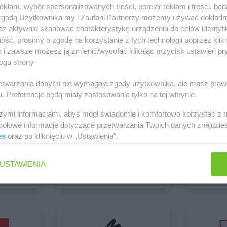
klam, wybór spersonalizowanych treści, pomiar reklam i treści, bad
LIDL
Chrzanów
LIDL
Czecho
 zgodą Użytkownika my i Zaufani Partnerzy możemy używać dokład
LIDL
Chwaszczyno
LIDL
Czelad
az aktywnie skanować charakterystykę urządzenia do celów identyfi
LIDL
Chyliczki
LIDL
Czersk
ść, prosimy o zgodę na korzystanie z tych technologii poprzez klikn
LIDL
Ciechanów
LIDL
Często
 Sieradz
a i zawsze możesz ją zmienić/wycofać klikając przycisk ustawień pr
LIDL
Zobacz wszystkie sklepy
Cieszyn
LIDL
Człuch
ogu strony
we
LIDL
Dobra
LIDL
Drogo
rzetwarzania danych nie wymagają zgody użytkownika, ale masz praw
LIDL
Dobre Miasto
LIDL
Dywity
. Preferencje będą miały zastosowania tylko na tej witrynie.
LIDL
Drawsko Pomorskie
LIDL
Działd
LIDL
Drezdenko
LIDL
Działo
szymi informacjami, abyś mógł świadomie i komfortowo korzystać z
gółowe informacje dotyczące przetwarzania Twoich danych znajdzi
es
oraz po kliknięciu w „Ustawienia”.
groszek
hebe
lski
LIDL
Goleniów
LIDL
Gorzyc
5 gazetek
3 gazetki
USTAWIENIA
LIDL
Gołków
LIDL
Gostyń
ch
Dodaj do ulubionych
Dodaj do
LIDL
Golub-Dobrzyń
LIDL
Gostyn
LIDL
Góra Kalwaria
LIDL
Grajew
LIDL
Gorlice
LIDL
Grodzi
LIDL
Gorzów Wielkopolski
LIDL
Grodzis