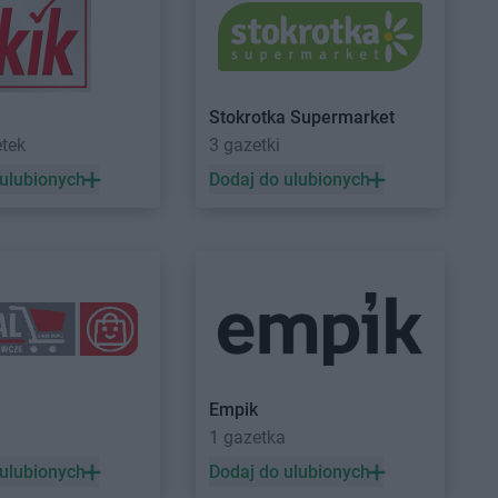
no
LIDL
Jelenia Góra
Stokrotka Supermarket
jow
LIDL
Józefosław
etek
3 gazetki
Laskowice
LIDL
Józefów
 ulubionych
Dodaj do ulubionych
lna Wieś
LIDL
Kraśnik
rzyna
LIDL
Krasnystaw
yn nad Odrą
LIDL
Krościenko nad Dunajcem
in
LIDL
Krosno
LIDL
Kruszwica
łowy
LIDL
Kudowa-Zdrój
ice
LIDL
Kutno
w
LIDL
Kwidzyn
Empik
wice
a
1 gazetka
ki
LIDL
Łuków
 ulubionych
Dodaj do ulubionych