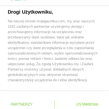
ROSSMANN
Izabelin
Napisz do nas:
support@mojagazetka.com
Drogi Użytkowniku,
Współpraca z nami
ROSSMANN
Jabłonka
ROSSMANN
Jabłonowo Pomorskie
Na naszej stronie mojagazetka.com, my oraz naszych
Zobacz szczegóły
1162 zaufanych partnerów uzyskujemy dostęp i
ROSSMANN
Janikowo
Retail Radar – analiza rynku
przechowujemy informacje na urządzeniu oraz
ROSSMANN
Janki
przetwarzamy dane osobowe, takie jak unikalne
ROSSMANN
Janów Lubelski
identyfikatory, standardowe informacje wysyłane przez
ROSSMANN
Janowiec Wielkopolski
Wasze ulubione produkty
urządzenie czy dane przeglądania w celu zapewniania
ROSSMANN
Januszowice
spersonalizowanych reklam, wybór spersonalizowanych
ROSSMANN
Jarocin
Regulamin serwisu i polityka prywatności
treści, pomiar reklam i treści, badanie odbiorców oraz
ROSSMANN
Jarosław
ulepszanie usług. Za zgodą Użytkownika my i Zaufani
ROSSMANN
Jasło
Mapa strony
Partnerzy możemy używać dokładnych danych
ROSSMANN
Jastrowie
geolokalizacyjnych oraz aktywnie skanować
Zawsze najnowsze gazetki w naszej
Wszystkie miasta z lokalizacjami sklepów
ROSSMANN
Jastrzębie-Zdrój
charakterystykę urządzenia do celów identyfikacji.
ROSSMANN
Jawor
Ponieważ cenimy Twoją prywatność, prosimy o zgodę na
aplikacji
korzystanie z tych technologii poprzez kliknięcie
ROSSMANN
Jaworze
„Akceptuję”. Zgoda jest dobrowolna i zawsze możesz ją
ROSSMANN
Jaworzno
+ 1,5 mln zadowolonych kupujących
zmienić/wycofać klikając przycisk ustawień prywatności
Polska
Czechy
Ukraina
Litwa
Słowacja
Rumunia
ROSSMANN
Jedlicze
PARTNERZY
USTAWIENIA
znajdujący się w lewym dolnym rogu strony
ROSSMANN
Jedrzejow