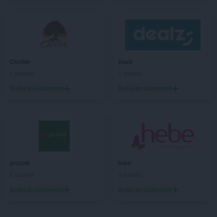
ROSSMANN
Białki
ROSSMANN
Białobrzegi
ROSSMANN
Bialogard
ROSSMANN
Białystok
ROSSMANN
Biecz
ROSSMANN
Biedrusko
Chorten
Dealz
ROSSMANN
Bielany Wrocławskie
2 gazetki
2 gazetki
ROSSMANN
Bielawa
Dodaj do ulubionych
Dodaj do ulubionych
ROSSMANN
Bielsk Podlaski
ROSSMANN
Bielsko-Biała
ROSSMANN
Bieruń
ROSSMANN
Bierutów
ROSSMANN
Biłgoraj
ROSSMANN
Biskupiec
groszek
hebe
ROSSMANN
Blachownia
5 gazetek
3 gazetki
ROSSMANN
Błonie
ROSSMANN
Bobolice
Dodaj do ulubionych
Dodaj do ulubionych
ROSSMANN
Bobowa
ROSSMANN
Bochnia