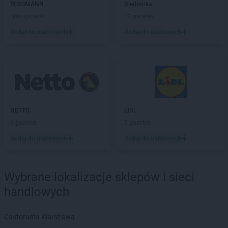
ROSSMANN
Czchów
ROSSMANN
Biedronka
ROSSMANN
Czechowice-Dziedzice
Brak gazetek
12 gazetek
ROSSMANN
Czeladź
Dodaj do ulubionych
Dodaj do ulubionych
ROSSMANN
Czernichów
ROSSMANN
Czerniejewo
ROSSMANN
Czernikowo
ROSSMANN
Czersk
ROSSMANN
Czerwionka-Leszczyny
ROSSMANN
Częstochowa
NETTO
LIDL
ROSSMANN
Człuchów
6 gazetek
5 gazetek
ROSSMANN
Dąbrowa Białostocka
Dodaj do ulubionych
Dodaj do ulubionych
ROSSMANN
Dąbrowa Górnicza
ROSSMANN
Dąbrowa Tarnowska
ROSSMANN
Dąbrówka
Wybrane lokalizacje sklepów i sieci
ROSSMANN
Darłowo
handlowych
ROSSMANN
Dawidy Bankowe
ROSSMANN
Dębe Wielkie
Castorama Warszawa
ROSSMANN
Dębica