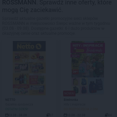
ROSSMANN
. Sprawdź inne oferty, które
mogą Cię zaciekawić.
Sprawdź aktualne gazetki promocyjne sieci sklepów
ROSSMANN w miejscowości Sierpc ważne w tym tygodniu
(03.08 - 09.08). Dostępne gazetki: 6 i dużo produktów w
okazyjnej cenie oraz aktualne promocje.
NOWA!
NETTO
Biedronka
Gazetka spożywcza
Hity i inspiracje
OSTATNI DZIEŃ!
DO ROZPOCZĘCIA 2 DNI
03.08 - 08.08
37
10.08 - 22.08
44