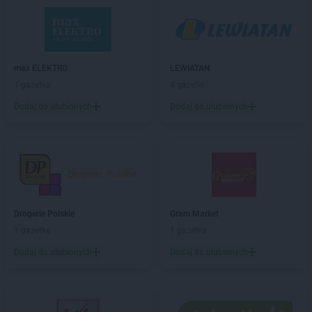
ROSSMANN
Bogatynia
ROSSMANN
Boguchwała
ROSSMANN
Boguszów-Gorce
ROSSMANN
Bolechowo
max ELEKTRO
LEWIATAN
ROSSMANN
Bolesławiec
1 gazetka
4 gazetki
ROSSMANN
Bolków
Dodaj do ulubionych
Dodaj do ulubionych
ROSSMANN
Bolszewo
ROSSMANN
Borek Wielkopolski
ROSSMANN
Braniewo
ROSSMANN
Brodnica
ROSSMANN
Brusy
ROSSMANN
Brwinów
ROSSMANN
Brzeg
Drogerie Polskie
Gram Market
ROSSMANN
Brzeg Dolny
1 gazetka
1 gazetka
ROSSMANN
Brześć Kujawski
Dodaj do ulubionych
Dodaj do ulubionych
ROSSMANN
Brzesko
ROSSMANN
Brzeszcze
ROSSMANN
Brzeziny
ROSSMANN
Brzostek