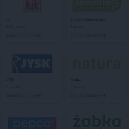
ROSSMANN
Brzozów
ROSSMANN
Budzistowo
ROSSMANN
kik
Buk
Stokrotka Supermarket
ROSSMANN
Brak gazetek
Busko-Zdrój
3 gazetki
ROSSMANN
Byczyna
Dodaj do ulubionych
Dodaj do ulubionych
ROSSMANN
Bydgoszcz
ROSSMANN
Bystrzyca Kłodzka
ROSSMANN
Bytom
ROSSMANN
Bytom Odrzański
ROSSMANN
Bytów
ROSSMANN
CH
JYSK
Natura
ROSSMANN
Chełm
2 gazetki
1 gazetka
ROSSMANN
Chełmek
Dodaj do ulubionych
Dodaj do ulubionych
ROSSMANN
Chełmno
ROSSMANN
Chełmża
ROSSMANN
Chocianów
ROSSMANN
Chociwel
ROSSMANN
Choczewo