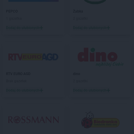
ROSSMANN
Chodzież
PEPCO
Żabka
ROSSMANN
Chojna
1 gazetka
2 gazetki
ROSSMANN
Chojnice
ROSSMANN
Chojnów
Dodaj do ulubionych
Dodaj do ulubionych
ROSSMANN
Choroszcz
ROSSMANN
Chorzów
ROSSMANN
Choszczno
ROSSMANN
Chrzanów
ROSSMANN
Chwaszczyno
ROSSMANN
Ciechanów
RTV EURO AGD
dino
ROSSMANN
Ciechanowiec
Brak gazetek
2 gazetki
ROSSMANN
Ciechocinek
Dodaj do ulubionych
Dodaj do ulubionych
ROSSMANN
Cieszyn
ROSSMANN
Czaplinek
ROSSMANN
Czarna
ROSSMANN
Czarna Białostocka
ROSSMANN
Czarne
ROSSMANN
Czarnków