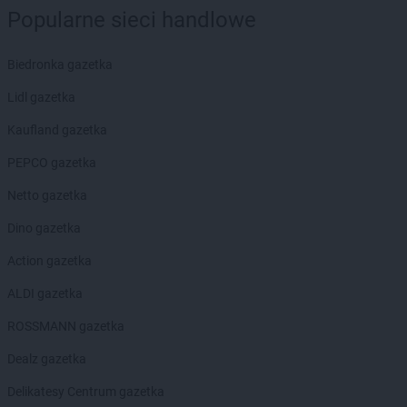
Popularne sieci handlowe
ROSSMANN
fc
ROSSMANN
Garwolin
Biedronka gazetka
ROSSMANN
Gdańsk
Lidl gazetka
ROSSMANN
Gdów
ROSSMANN
Gdynia
Kaufland gazetka
ROSSMANN
Giżycko
PEPCO gazetka
ROSSMANN
Gliwice
ROSSMANN
Głogów
Netto gazetka
ROSSMANN
Głogów Małopolski
Dino gazetka
ROSSMANN
Głogówek
ROSSMANN
Głowno
Action gazetka
ROSSMANN
Głubczyce
ALDI gazetka
ROSSMANN
Głuchołazy
ROSSMANN
Głuszyca
ROSSMANN gazetka
ROSSMANN
Gniew
Dealz gazetka
ROSSMANN
Gniewkowo
ROSSMANN
Gniezno
Delikatesy Centrum gazetka
ROSSMANN
Gogolin