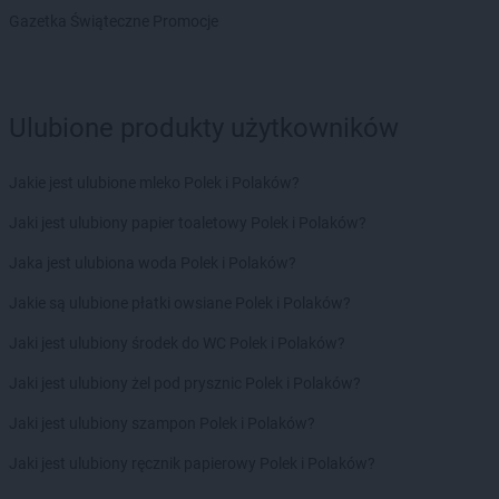
Gazetka Świąteczne Promocje
ROSSMANN
Golczewo
ROSSMANN
Gołdap
ROSSMANN
Goleniów
ROSSMANN
Gołków
Ulubione produkty użytkowników
ROSSMANN
Gołkowice
ROSSMANN
Golub-Dobrzyń
Jakie jest ulubione mleko Polek i Polaków?
ROSSMANN
Góra
ROSSMANN
Góra Kalwaria
Jaki jest ulubiony papier toaletowy Polek i Polaków?
ROSSMANN
Górka
Jaka jest ulubiona woda Polek i Polaków?
ROSSMANN
Gorlice
ROSSMANN
Górowo Iławeckie
Jakie są ulubione płatki owsiane Polek i Polaków?
ROSSMANN
Gorzów Wielkopolski
Jaki jest ulubiony środek do WC Polek i Polaków?
ROSSMANN
Gorzyce
ROSSMANN
Gościcino
Jaki jest ulubiony żel pod prysznic Polek i Polaków?
ROSSMANN
Gostyń
Jaki jest ulubiony szampon Polek i Polaków?
ROSSMANN
Gostynin
ROSSMANN
Grabów nad Prosną
Jaki jest ulubiony ręcznik papierowy Polek i Polaków?
ROSSMANN
Grajewo