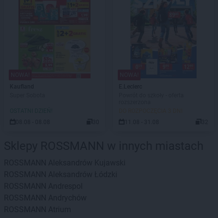
NOWA!
NOWA!
Kaufland
E.Leclerc
Super Sobota
Powrót do szkoły - oferta
rozszerzona
OSTATNI DZIEŃ!
DO ROZPOCZĘCIA 3 DNI
08.08 - 08.08
30
11.08 - 31.08
32
Sklepy ROSSMANN w innych miastach
ROSSMANN
Aleksandrów Kujawski
ROSSMANN
Aleksandrów Łódzki
ROSSMANN
Andrespol
ROSSMANN
Andrychów
ROSSMANN
Atrium