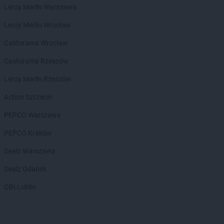
ROSSMANN
Dęblin
Leroy Merlin Warszawa
ROSSMANN
Dębno
Leroy Merlin Wrocław
ROSSMANN
Debrzno
ROSSMANN
Dobczyce
Castorama Wrocław
ROSSMANN
Dobiegniew
Castorama Rzeszów
ROSSMANN
Dobra
ROSSMANN
Dobre Miasto
Leroy Merlin Rzeszów
ROSSMANN
Dobrzyń nad Wisłą
Action Szczecin
ROSSMANN
Drawsko Pomorskie
ROSSMANN
Drezdenko
PEPCO Warszawa
ROSSMANN
Drobin
PEPCO Kraków
ROSSMANN
Duszniki-Zdrój
ROSSMANN
Dynów
Dealz Warszawa
ROSSMANN
Działdowo
Dealz Gdańsk
ROSSMANN
Dzierzgoń
ROSSMANN
Dzierżoniów
OBI Lublin
ROSSMANN
Elbląg
ROSSMANN
Ełk