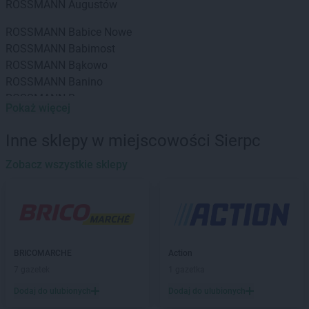
ROSSMANN
Augustów
ROSSMANN
Babice Nowe
ROSSMANN
Babimost
ROSSMANN
Bąkowo
ROSSMANN
Banino
ROSSMANN
Baranowo
Pokaż więcej
ROSSMANN
Barcin
ROSSMANN
Barczewo
Inne sklepy w miejscowości Sierpc
ROSSMANN
Barlinek
ROSSMANN
Zobacz wszystkie sklepy
Bartoszyce
ROSSMANN
Barwice
ROSSMANN
Będzin
ROSSMANN
Bełchatów
ROSSMANN
Bełżyce
ROSSMANN
Biała Piska
BRICOMARCHE
Action
ROSSMANN
Biała Podlaska
7 gazetek
1 gazetka
ROSSMANN
Białe Błota
Dodaj do ulubionych
Dodaj do ulubionych
ROSSMANN
Białka Tatrzańska