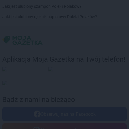
ROSSMANN
Jaki jest ulubiony szampon Polek i Polaków?
Dąbrowa Górnicza
ROSSMANN
Dąbrowa Tarnowska
Jaki jest ulubiony ręcznik papierowy Polek i Polaków?
ROSSMANN
Dąbrówka
ROSSMANN
Darłowo
ROSSMANN
Dawidy Bankowe
ROSSMANN
Dębe Wielkie
ROSSMANN
Dębica
ROSSMANN
Dęblin
Aplikacja Moja Gazetka na Twój telefon!
ROSSMANN
Dębno
ROSSMANN
Debrzno
ROSSMANN
Dobczyce
ROSSMANN
Dobiegniew
ROSSMANN
Dobra
ROSSMANN
Dobre Miasto
Bądź z nami na bieżąco
ROSSMANN
Dobrzyń nad Wisłą
ROSSMANN
Drawsko Pomorskie
Obserwuj nas na Facebook
ROSSMANN
Drezdenko
ROSSMANN
Drobin