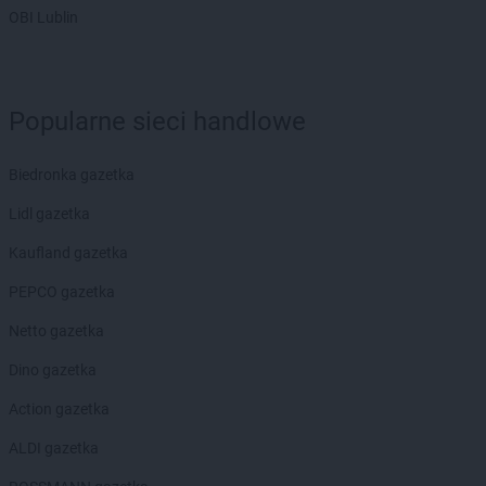
ROSSMANN
CH
OBI Lublin
ROSSMANN
Chełm
ROSSMANN
Chełmek
ROSSMANN
Chełmno
Popularne sieci handlowe
ROSSMANN
Chełmża
ROSSMANN
Chocianów
ROSSMANN
Chociwel
Biedronka gazetka
ROSSMANN
Choczewo
Lidl gazetka
ROSSMANN
Chodzież
ROSSMANN
Chojna
Kaufland gazetka
ROSSMANN
Chojnice
PEPCO gazetka
ROSSMANN
Chojnów
ROSSMANN
Choroszcz
Netto gazetka
ROSSMANN
Chorzów
Dino gazetka
ROSSMANN
Choszczno
ROSSMANN
Chrzanów
Action gazetka
ROSSMANN
Chwaszczyno
ALDI gazetka
ROSSMANN
Ciechanów
ROSSMANN
Ciechanowiec