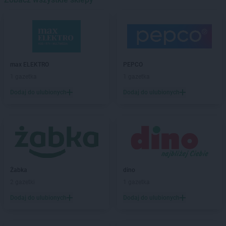
ROSSMANN
Barwice
ROSSMANN
Będzin
ROSSMANN
Bełchatów
ROSSMANN
Bełżyce
ROSSMANN
Biała Piska
max ELEKTRO
PEPCO
ROSSMANN
Biała Podlaska
1 gazetka
1 gazetka
ROSSMANN
Białe Błota
Dodaj do ulubionych
Dodaj do ulubionych
ROSSMANN
Białka Tatrzańska
ROSSMANN
Białki
ROSSMANN
Białobrzegi
ROSSMANN
Bialogard
ROSSMANN
Białystok
ROSSMANN
Biecz
ROSSMANN
Biedrusko
Żabka
dino
ROSSMANN
Bielany Wrocławskie
2 gazetki
1 gazetka
ROSSMANN
Bielawa
Dodaj do ulubionych
Dodaj do ulubionych
ROSSMANN
Bielsk Podlaski
ROSSMANN
Bielsko-Biała