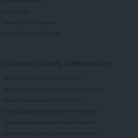
ROSSMANN gazetka
ROSSMANN
Ciechocinek
Dealz gazetka
ROSSMANN
Cieszyn
ROSSMANN
Czaplinek
Delikatesy Centrum gazetka
ROSSMANN
Czarna
Gazetka Świąteczne Promocje
ROSSMANN
Czarna Białostocka
ROSSMANN
Czarne
ROSSMANN
Czarnków
ROSSMANN
Czchów
Ulubione produkty użytkowników
ROSSMANN
Czechowice-Dziedzice
ROSSMANN
Czeladź
Jakie jest ulubione mleko Polek i Polaków?
ROSSMANN
Czernichów
ROSSMANN
Czerniejewo
Jaki jest ulubiony papier toaletowy Polek i Polaków?
ROSSMANN
Czernikowo
Jaka jest ulubiona woda Polek i Polaków?
ROSSMANN
Czersk
ROSSMANN
Czerwionka-Leszczyny
Jakie są ulubione płatki owsiane Polek i Polaków?
ROSSMANN
Częstochowa
Jaki jest ulubiony środek do WC Polek i Polaków?
ROSSMANN
Człuchów
Jaki jest ulubiony żel pod prysznic Polek i Polaków?
ROSSMANN
Dąbrowa Białostocka