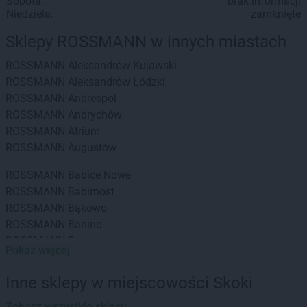
Sobota:
brak informacji
Niedziela:
zamknięte
Sklepy ROSSMANN w innych miastach
ROSSMANN
Aleksandrów Kujawski
ROSSMANN
Aleksandrów Łódzki
ROSSMANN
Andrespol
ROSSMANN
Andrychów
ROSSMANN
Atrium
ROSSMANN
Augustów
ROSSMANN
Babice Nowe
ROSSMANN
Babimost
ROSSMANN
Bąkowo
ROSSMANN
Banino
ROSSMANN
Baranowo
Pokaż więcej
ROSSMANN
Barcin
ROSSMANN
Barczewo
Inne sklepy w miejscowości Skoki
ROSSMANN
Barlinek
ROSSMANN
Zobacz wszystkie sklepy
Bartoszyce