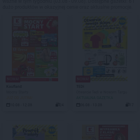
ważne w tym tygodniu (03.08 - 09.08). Dostępne gazetki: 6 i
dużo produktów w okazyjnej cenie oraz aktualne promocje.
NOWA!
NOWA!
Kaufland
TEDi
Mocny Starty
Otwarcie Tedi w Nowym Targu
JUŻ OD JUTRA!
AKTUALNA GAZETKA
10.08 - 12.08
24
06.08 - 13.08
17