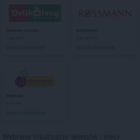
ROSSMANN
Bieruń
ROSSMANN
Bierutów
ROSSMANN
Biłgoraj
ROSSMANN
Biskupiec
Delikatesy Centrum
ROSSMANN
ROSSMANN
Blachownia
1 gazetka
Brak gazetek
ROSSMANN
Błonie
ROSSMANN
Bobolice
Dodaj do ulubionych
Dodaj do ulubionych
ROSSMANN
Bobowa
ROSSMANN
Bochnia
ROSSMANN
Bogatynia
ROSSMANN
Boguchwała
ROSSMANN
Boguszów-Gorce
ROSSMANN
Bolechowo
Biedronka
ROSSMANN
Bolesławiec
7 gazetek
ROSSMANN
Bolków
Dodaj do ulubionych
ROSSMANN
Bolszewo
ROSSMANN
Borek Wielkopolski
ROSSMANN
Braniewo
Wybrane lokalizacje sklepów i sieci
ROSSMANN
Brodnica