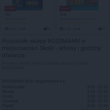
NOWA!
NOWA!
LIDL
ALDI
Od poniedziałku
Wygodna odzież i nie tylko!
JUŻ OD JUTRA!
DO ROZPOCZĘCIA 2 DNI
10.08 - 11.08
96
11.08 - 14.08
15
Pozostałe sklepy ROSSMANN w
miejscowości Skoki - adresy i godziny
otwarcia
W miejscowości Skoki znajdziesz obecnie 1 sklep
ROSSMANN.
ROSSMANN
Skoki
Wągrowiecka 4 b
Poniedziałek:
8:00 - 20:30
Wtorek:
8:00 - 20:30
Środa:
8:00 - 20:30
Czwartek:
8:00 - 20:30
Piątek:
8:00 - 20:30