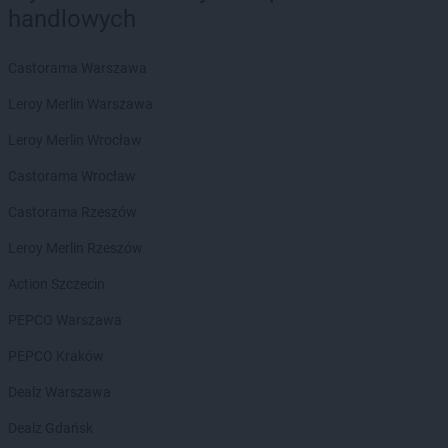
handlowych
ROSSMANN
Brusy
ROSSMANN
Brwinów
ROSSMANN
Brzeg
Castorama Warszawa
ROSSMANN
Brzeg Dolny
Leroy Merlin Warszawa
ROSSMANN
Brzesko
ROSSMANN
Brzeszcze
Leroy Merlin Wrocław
ROSSMANN
Brzeziny
Castorama Wrocław
ROSSMANN
Brzostek
ROSSMANN
Brzozów
Castorama Rzeszów
ROSSMANN
Budzistowo
Leroy Merlin Rzeszów
ROSSMANN
Buk
ROSSMANN
Busko-Zdrój
Action Szczecin
ROSSMANN
Byczyna
PEPCO Warszawa
ROSSMANN
Bydgoszcz
ROSSMANN
Bystrzyca Kłodzka
PEPCO Kraków
ROSSMANN
Bytom
Dealz Warszawa
ROSSMANN
Bytom Odrzański
ROSSMANN
Bytów
Dealz Gdańsk