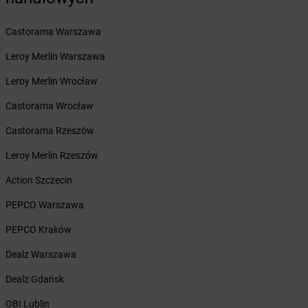
dino
Barwice
dino
Będków
Castorama Warszawa
dino
Bedlno
Leroy Merlin Warszawa
dino
Bełchatów
dino
Bełchów
Leroy Merlin Wrocław
dino
Bełdów
Castorama Wrocław
dino
Belęcin
dino
Bełk
Castorama Rzeszów
dino
Benice
Leroy Merlin Rzeszów
dino
Bestwina
dino
Biadki
Action Szczecin
dino
Biała
PEPCO Warszawa
dino
Biała Parcela
dino
Biała Rawska
PEPCO Kraków
dino
Białaczów
Dealz Warszawa
dino
Białogard
dino
Białuń
Dealz Gdańsk
dino
Białynin
OBI Lublin