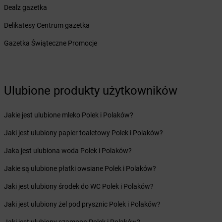
dino
Biskupice Ołoboczne
Dealz gazetka
dino
Biskupiec
Delikatesy Centrum gazetka
dino
Bisztynek
dino
Bławaty
Gazetka Świąteczne Promocje
dino
Błędów
dino
Bledzew
dino
Blizno
Ulubione produkty użytkowników
dino
Bliżyn
dino
Bobolice
dino
Bobrek
Jakie jest ulubione mleko Polek i Polaków?
dino
Bobrowice
Jaki jest ulubiony papier toaletowy Polek i Polaków?
dino
Bobrówko
dino
Bobrownickie Pole
Jaka jest ulubiona woda Polek i Polaków?
dino
Bobrowniki Wielkie
Jakie są ulubione płatki owsiane Polek i Polaków?
dino
Bobrowo
dino
Bobrzany
Jaki jest ulubiony środek do WC Polek i Polaków?
dino
Bodzewo
Jaki jest ulubiony żel pod prysznic Polek i Polaków?
dino
Bogatynia
dino
Bogucice