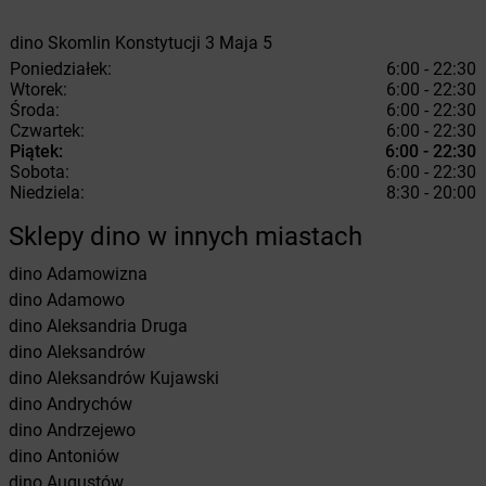
dino
Skomlin
Konstytucji 3 Maja 5
Poniedziałek:
6:00 - 22:30
Wtorek:
6:00 - 22:30
Środa:
6:00 - 22:30
Czwartek:
6:00 - 22:30
Piątek:
6:00 - 22:30
Sobota:
6:00 - 22:30
Niedziela:
8:30 - 20:00
Sklepy dino w innych miastach
dino
Adamowizna
dino
Adamowo
dino
Aleksandria Druga
dino
Aleksandrów
dino
Aleksandrów Kujawski
dino
Andrychów
dino
Andrzejewo
dino
Antoniów
dino
Augustów