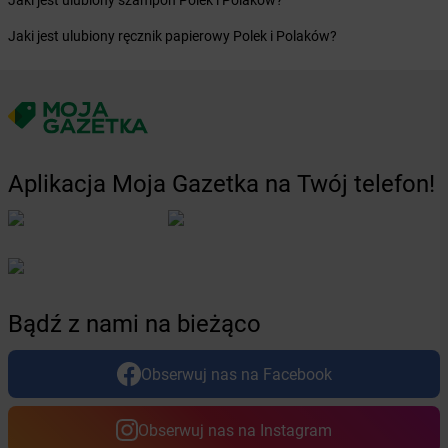
Jaki jest ulubiony szampon Polek i Polaków?
dino
Boguszów-Gorce
Jaki jest ulubiony ręcznik papierowy Polek i Polaków?
dino
Boguszyce
dino
Boguty-Żurawie
dino
Bojadła
dino
Bojano
dino
Bojszowy
dino
Bolesław
Aplikacja Moja Gazetka na Twój telefon!
dino
Bolesławice
dino
Bolesławiec
dino
Bolewice
dino
Bolewicko
dino
Bolimów
dino
Bolków
Bądź z nami na bieżąco
dino
Bolszewo
dino
Boniewo
Obserwuj nas na Facebook
dino
Borawe
dino
Borek Strzeliński
dino
Borek Wielkopolski
Obserwuj nas na Instagram