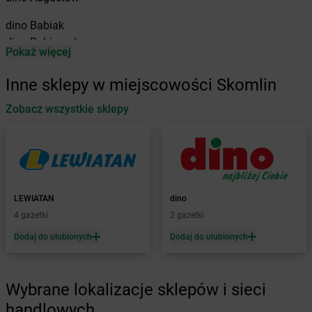
dino
Babiak
dino
Babimost
Pokaż więcej
dino
Baborów
dino
Baboszewo
Inne sklepy w miejscowości Skomlin
dino
Baćkowice
dino
Zobacz wszystkie sklepy
Baczyna
dino
Bądkowo
dino
Bądkowo Kościelne
dino
Bąków
dino
Banie
dino
Baranów
LEWIATAN
dino
dino
Baranowo
4 gazetki
2 gazetki
dino
Barcin
Dodaj do ulubionych
Dodaj do ulubionych
dino
Barczewo
dino
Barkowo
dino
Barlinek
Wybrane lokalizacje sklepów i sieci
dino
Bartniczka
handlowych
dino
Baruchowo