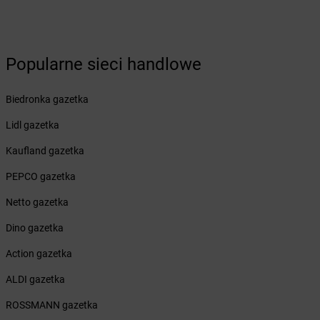
dino
Biedrusko
dino
Bielawa
dino
Bielawy
dino
Bielcza
Popularne sieci handlowe
dino
Bielewo
dino
Bielice
Biedronka gazetka
dino
Bielsk
dino
Bielsk Podlaski
Lidl gazetka
dino
Bieniewice
Kaufland gazetka
dino
Bieruń
dino
Bierutów
PEPCO gazetka
dino
Bierzglinek
Netto gazetka
dino
Bierzwienna Długa
dino
Bierzwnik
Dino gazetka
dino
Biesiekierz
Action gazetka
dino
Bieżuń
dino
Bieżyń
ALDI gazetka
dino
Bilcza
ROSSMANN gazetka
dino
Biskupice