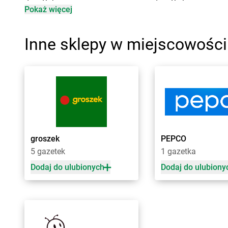
dino
Bąków
dino
Bielewo
Pokaż więcej
dino
Banie
dino
Bielice
dino
Baranów
dino
Bielsk
dino
Baranowo
dino
Bielsk Podlaski
Inne sklepy w miejscowości
dino
Barcin
dino
Bieniewice
dino
Barczewo
dino
Bieruń
dino
Barkowo
dino
Bierutów
dino
Barlinek
dino
Bierzglinek
dino
Bartniczka
dino
Bierzwienna Dł
dino
Baruchowo
dino
Bierzwnik
dino
Barwice
dino
Biesiekierz
dino
Będków
dino
Bieżuń
groszek
PEPCO
dino
Bedlno
dino
Bieżyń
5 gazetek
1 gazetka
dino
Bełchatów
dino
Bilcza
Dodaj do ulubionych
Dodaj do ulubiony
dino
Bełchów
dino
Biskupice
dino
Bełdów
dino
Biskupice Ołob
dino
Belęcin
dino
Biskupiec
dino
Bełk
dino
Bisztynek
dino
Benice
dino
Bławaty