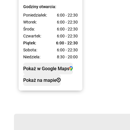
Godziny otwarcia:
Poniedziałek:
6:00 - 22:30
Wtorek:
6:00 - 22:30
Środa:
6:00 - 22:30
Czwartek:
6:00 - 22:30
Piątek:
6:00 - 22:30
Sobota:
6:00 - 22:30
Niedziela:
8:30 - 20:00
Pokaż w Google Maps
Pokaż na mapie