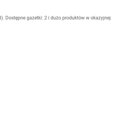
). Dostępne gazetki: 2 i dużo produktów w okazyjnej