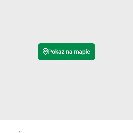
Pokaż na mapie