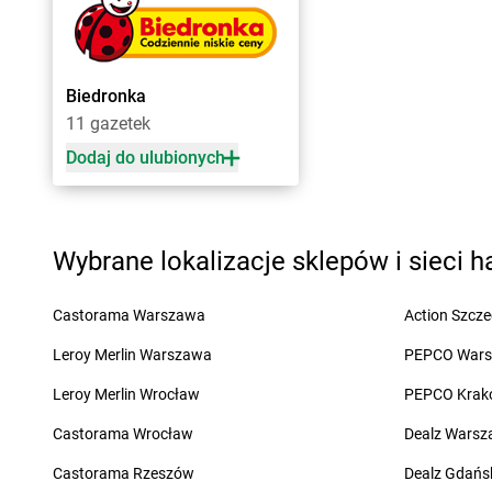
dino
Bestwina
dino
Błędów
dino
Biadki
dino
Bledzew
dino
Biała
dino
Blizno
dino
Biała Parcela
dino
Bliżyn
Biedronka
dino
Biała Rawska
dino
Bobolice
11 gazetek
Dodaj do ulubionych
dino
Cedynia
dino
Chobienia
dino
Cekanowo
dino
Chobienice
dino
Cekcyn
dino
Choceń
dino
Ceków
dino
Chocianów
Wybrane lokalizacje sklepów i sieci 
dino
Cerekwica
dino
Chocicza
dino
Cerkwica
dino
Chociwel
Castorama Warszawa
Action Szcze
dino
Cewice
dino
Chocz
dino
Chachalnia
dino
Chodel
Leroy Merlin Warszawa
PEPCO War
dino
Chalin
dino
Chodkowo-Dział
Leroy Merlin Wrocław
PEPCO Krak
dino
Chałupki
dino
Chodzież
dino
Charbrowo
dino
Chojna
Castorama Wrocław
Dealz Wars
dino
Charzyno
dino
Chojnice
Castorama Rzeszów
Dealz Gdańs
dino
Chąśno
dino
Chojno