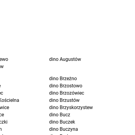
jewo
dino
Augustów
ów
dino
Brzeżno
e
dino
Brzostowo
ec
dino
Brzozówiec
Kościelna
dino
Brzustów
wice
dino
Brzyskorzystew
ce
dino
Bucz
czki
dino
Buczek
n
dino
Buczyna