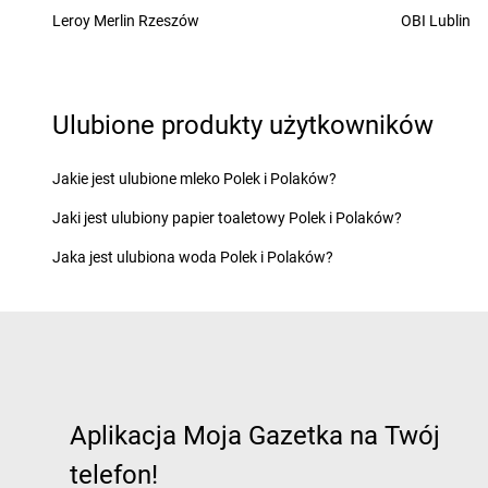
dino
Chechło
dino
Chojny
Leroy Merlin Rzeszów
OBI Lublin
dino
Chęciny
dino
Chorzów
dino
Chełm Śląski
dino
Choszczno
dino
Chełmno
dino
Chotków
dino
Chełmsko Śląskie
dino
Chróścice
Ulubione produkty użytkowników
dino
Chełmża
dino
Chróstnik
dino
Chludowo
dino
Chrzan
Jakie jest ulubione mleko Polek i Polaków?
dino
Chmielnik
dino
Chrzanów
Jaki jest ulubiony papier toaletowy Polek i Polaków?
dino
Ćmielów
Jaka jest ulubiona woda Polek i Polaków?
dino
Dąbcze
dino
Dębno
dino
Dąbie
dino
Dębowa Łąka
dino
Dąbroszyn
dino
Debrzno
dino
Dąbrowa
dino
Deszczno
dino
Dąbrowa Biskupia
dino
Długa Wieś Dru
dino
Dąbrowa Chełmińska
dino
Długołęka
Aplikacja Moja Gazetka na Twój
dino
Dąbrowa Górnicza
dino
Dłutów
dino
Dąbrowa Rzeczycka
dino
Dłużec
telefon!