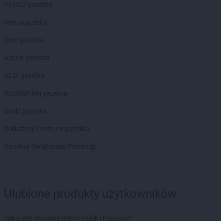
PEPCO gazetka
ROSSMANN
Chełmek
ROSSMANN
Chełmno
Netto gazetka
ROSSMANN
Chełmża
Dino gazetka
ROSSMANN
Chocianów
ROSSMANN
Chociwel
Action gazetka
ROSSMANN
Choczewo
ALDI gazetka
ROSSMANN
Chodzież
ROSSMANN
Chojna
ROSSMANN gazetka
ROSSMANN
Chojnice
Dealz gazetka
ROSSMANN
Chojnów
ROSSMANN
Choroszcz
Delikatesy Centrum gazetka
ROSSMANN
Chorzów
Gazetka Świąteczne Promocje
ROSSMANN
Choszczno
ROSSMANN
Chrzanów
ROSSMANN
Chwaszczyno
ROSSMANN
Ciechanów
Ulubione produkty użytkowników
ROSSMANN
Ciechanowiec
ROSSMANN
Ciechocinek
Jakie jest ulubione mleko Polek i Polaków?
ROSSMANN
Cieszyn