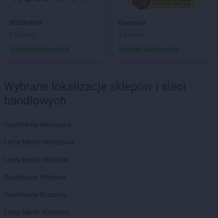
ROSSMANN
Biłgoraj
ROSSMANN
Biskupiec
ROSSMANN
Biedronka
ROSSMANN
Blachownia
1 gazetka
9 gazetek
ROSSMANN
Błonie
ROSSMANN
Bobolice
Dodaj do ulubionych
Dodaj do ulubionych
ROSSMANN
Bobowa
ROSSMANN
Bochnia
ROSSMANN
Bogatynia
Wybrane lokalizacje sklepów i sieci
ROSSMANN
Boguchwała
handlowych
ROSSMANN
Boguszów-Gorce
ROSSMANN
Bolechowo
Castorama Warszawa
ROSSMANN
Bolesławiec
ROSSMANN
Bolków
Leroy Merlin Warszawa
ROSSMANN
Bolszewo
Leroy Merlin Wrocław
ROSSMANN
Borek Wielkopolski
ROSSMANN
Braniewo
Castorama Wrocław
ROSSMANN
Brodnica
Castorama Rzeszów
ROSSMANN
Brusy
ROSSMANN
Brwinów
Leroy Merlin Rzeszów