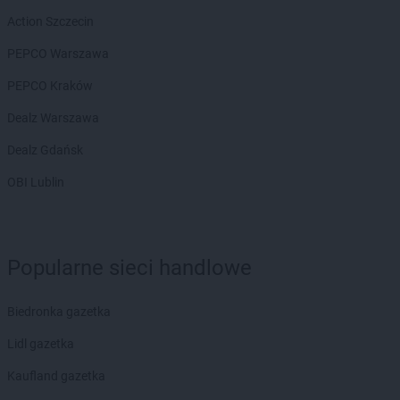
ROSSMANN
Brzeg
Action Szczecin
ROSSMANN
Brzeg Dolny
ROSSMANN
Brzesko
PEPCO Warszawa
ROSSMANN
Brzeszcze
PEPCO Kraków
ROSSMANN
Brzeziny
ROSSMANN
Brzostek
Dealz Warszawa
ROSSMANN
Brzozów
Dealz Gdańsk
ROSSMANN
Budzistowo
ROSSMANN
Buk
OBI Lublin
ROSSMANN
Busko-Zdrój
ROSSMANN
Byczyna
ROSSMANN
Bydgoszcz
Popularne sieci handlowe
ROSSMANN
Bystrzyca Kłodzka
ROSSMANN
Bytom
ROSSMANN
Bytom Odrzański
Biedronka gazetka
ROSSMANN
Bytów
Lidl gazetka
ROSSMANN
CH
Kaufland gazetka
ROSSMANN
Chełm