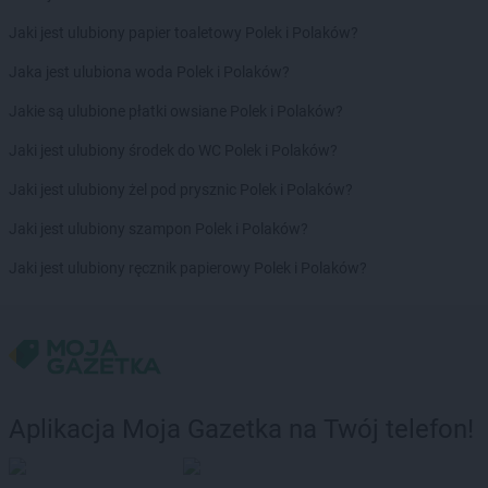
ROSSMANN
Czaplinek
Jaki jest ulubiony papier toaletowy Polek i Polaków?
ROSSMANN
Czarna
Jaka jest ulubiona woda Polek i Polaków?
ROSSMANN
Czarna Białostocka
ROSSMANN
Czarne
Jakie są ulubione płatki owsiane Polek i Polaków?
ROSSMANN
Czarnków
Jaki jest ulubiony środek do WC Polek i Polaków?
ROSSMANN
Czchów
ROSSMANN
Czechowice-Dziedzice
Jaki jest ulubiony żel pod prysznic Polek i Polaków?
ROSSMANN
Czeladź
Jaki jest ulubiony szampon Polek i Polaków?
ROSSMANN
Czernichów
ROSSMANN
Czerniejewo
Jaki jest ulubiony ręcznik papierowy Polek i Polaków?
ROSSMANN
Czernikowo
ROSSMANN
Czersk
ROSSMANN
Czerwionka-Leszczyny
ROSSMANN
Częstochowa
ROSSMANN
Człuchów
Aplikacja Moja Gazetka na Twój telefon!
ROSSMANN
Dąbrowa Białostocka
ROSSMANN
Dąbrowa Górnicza
ROSSMANN
Dąbrowa Tarnowska