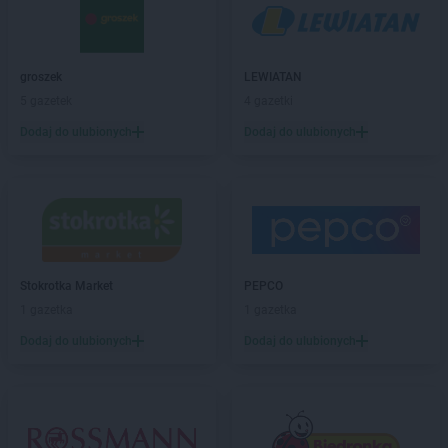
ROSSMANN
Bełchatów
ROSSMANN
Bełżyce
ROSSMANN
Biała Piska
groszek
LEWIATAN
ROSSMANN
Biała Podlaska
5 gazetek
4 gazetki
ROSSMANN
Białe Błota
Dodaj do ulubionych
Dodaj do ulubionych
ROSSMANN
Białka Tatrzańska
ROSSMANN
Białki
ROSSMANN
Białobrzegi
ROSSMANN
Bialogard
ROSSMANN
Białystok
ROSSMANN
Biecz
ROSSMANN
Biedrusko
Stokrotka Market
PEPCO
ROSSMANN
Bielany Wrocławskie
1 gazetka
1 gazetka
ROSSMANN
Bielawa
Dodaj do ulubionych
Dodaj do ulubionych
ROSSMANN
Bielsk Podlaski
ROSSMANN
Bielsko-Biała
ROSSMANN
Bieruń
ROSSMANN
Bierutów