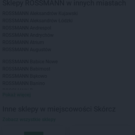
Sklepy ROSSMANN w innych miastach
ROSSMANN
Aleksandrów Kujawski
ROSSMANN
Aleksandrów Łódzki
ROSSMANN
Andrespol
ROSSMANN
Andrychów
ROSSMANN
Atrium
ROSSMANN
Augustów
ROSSMANN
Babice Nowe
ROSSMANN
Babimost
ROSSMANN
Bąkowo
ROSSMANN
Banino
ROSSMANN
Baranowo
Pokaż więcej
ROSSMANN
Barcin
ROSSMANN
Barczewo
Inne sklepy w miejscowości Skórcz
ROSSMANN
Barlinek
ROSSMANN
Zobacz wszystkie sklepy
Bartoszyce
ROSSMANN
Barwice
ROSSMANN
Będzin