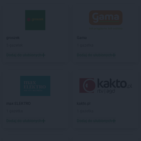
Gama
Bielsk Podlaski
Gama
Biskupice
Gama
Bobolice
Gama
Bodzanów
Gama
Borzyszkowy
groszek
Gama
Gama
Bożniewice
5 gazetek
1 gazetka
Gama
Brodnica
Dodaj do ulubionych
Dodaj do ulubionych
Gama
Brzegi
Gama
Brześć Kujawski
Gama
Bukowina Tatrzańska
Gama
Busko-Zdrój
Gama
Bytów
Gama
Cetuń
max ELEKTRO
kakto.pl
Gama
Chalin
1 gazetka
1 gazetka
Gama
Chamsk
Dodaj do ulubionych
Dodaj do ulubionych
Gama
Chełm
Gama
Chodecz
Gama
Chrapoń