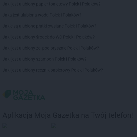
Jaki jest ulubiony papier toaletowy Polek i Polaków?
Gama
Krusze
Gama
Krynica-Zdrój
Jaka jest ulubiona woda Polek i Polaków?
Gama
Krzemlin
Jakie są ulubione płatki owsiane Polek i Polaków?
Gama
Krześnica
Gama
Kunice
Jaki jest ulubiony środek do WC Polek i Polaków?
Gama
Kurzyna Mała
Jaki jest ulubiony żel pod prysznic Polek i Polaków?
Gama
Kutno
Gama
Kuźnica
Jaki jest ulubiony szampon Polek i Polaków?
Gama
Łąck
Jaki jest ulubiony ręcznik papierowy Polek i Polaków?
Gama
Łąkta Górna
Gama
Łapy
Gama
Łaskarzew
Gama
Łódź
Gama
Łowicz
Gama
Łoziska
Aplikacja Moja Gazetka na Twój telefon!
Gama
Lechów
Gama
Leśnica