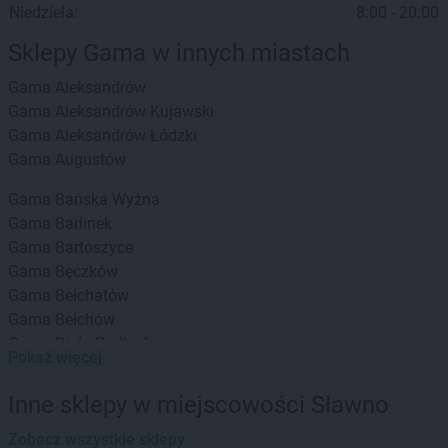
Niedziela:
8:00 - 20:00
Sklepy Gama w innych miastach
Gama
Aleksandrów
Gama
Aleksandrów Kujawski
Gama
Aleksandrów Łódzki
Gama
Augustów
Gama
Bańska Wyżna
Gama
Barlinek
Gama
Bartoszyce
Gama
Bęczków
Gama
Bełchatów
Gama
Bełchów
Gama
Biała Podlaska
Pokaż więcej
Gama
Białka
Gama
Białka Tatrzańska
Inne sklepy w miejscowości Sławno
Gama
Białystok
Gama
Zobacz wszystkie sklepy
Bieliny