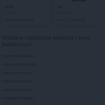
Gama
Gózd
NETTO
LIDL
Gama
Gozdowo
4 gazetki
5 gazetek
Gama
Grabowo
Dodaj do ulubionych
Dodaj do ulubionych
Gama
Grajewo
Gama
Grębiszew
Gama
Grodzisk
Wybrane lokalizacje sklepów i sieci
Gama
Gryfino
handlowych
Gama
Gwoździec
Gama
Hajnówka
Castorama Warszawa
Gama
Hostynne-Kolonia
Leroy Merlin Warszawa
Gama
Iława
Leroy Merlin Wrocław
Gama
Izbica Kujawska
Gama
Izdebki
Castorama Wrocław
Gama
Janów
Castorama Rzeszów
Gama
Jarosław
Leroy Merlin Rzeszów
Gama
Jaślany