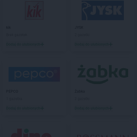
Gama
Chwarszczany
Gama
Ciechanów
Gama
Ciężkowice
Gama
Czarna
kik
JYSK
Gama
Czarna Góra
Brak gazetek
2 gazetki
Gama
Czarnolas
Dodaj do ulubionych
Dodaj do ulubionych
Gama
Czermno
Gama
Częstochowa
Gama
Ćmiłów
Gama
Dąbrowa Białostocka
Gama
Dąbrówka-Ług
PEPCO
Żabka
Gama
Darłowo
1 gazetka
2 gazetki
Gama
Dobieszyn
Dodaj do ulubionych
Dodaj do ulubionych
Gama
Dobrcz
Gama
Dobre Miasto
Gama
Dobrojewo
Gama
Dobrska-Kolonia