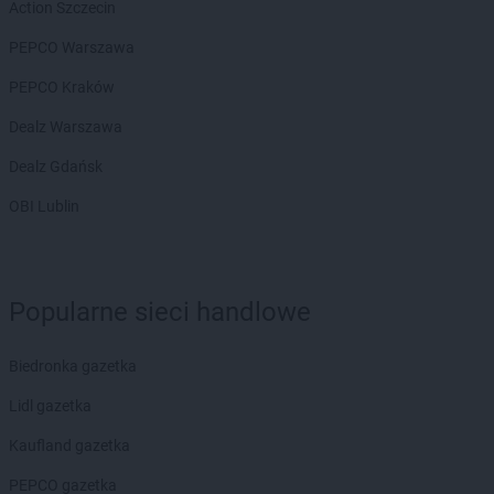
Gama
Jasło
Action Szczecin
Gama
Jastarnia
PEPCO Warszawa
Gama
Jawiszowice
Gama
Jelenia Góra
PEPCO Kraków
Gama
Jeżowe
Dealz Warszawa
Gama
Jurgów
Gama
Juszczyna
Dealz Gdańsk
OBI Lublin
Gama
Kąkolewnica
Gama
Kamień
Gama
Kędzierzyn-Koźle
Gama
Kępice
Popularne sieci handlowe
Gama
Kętrzyn
Gama
Kielce
Biedronka gazetka
Gama
Kiwity
Gama
Klęczany
Lidl gazetka
Gama
Kleosin
Kaufland gazetka
Gama
Klichy
Gama
Klimontów
PEPCO gazetka