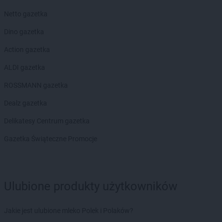
Gama
Kłuśno
Netto gazetka
Gama
Koczała
Gama
Kołobrzeg
Dino gazetka
Gama
Komarówka Podlaska
Action gazetka
Gama
Kończyce Wielkie
Gama
Koneck
ALDI gazetka
Gama
Końskie
ROSSMANN gazetka
Gama
Kopanie
Gama
Kopki
Dealz gazetka
Gama
Korycin
Delikatesy Centrum gazetka
Gama
Korzeniewo
Gama
Kościerzyna
Gazetka Świąteczne Promocje
Gama
Kosów Lacki
Gama
Kosumce
Gama
Koszalin
Gama
Kozienice
Ulubione produkty użytkowników
Gama
Kraśnik
Gama
Krasnystaw
Jakie jest ulubione mleko Polek i Polaków?
Gama
Krośniewice