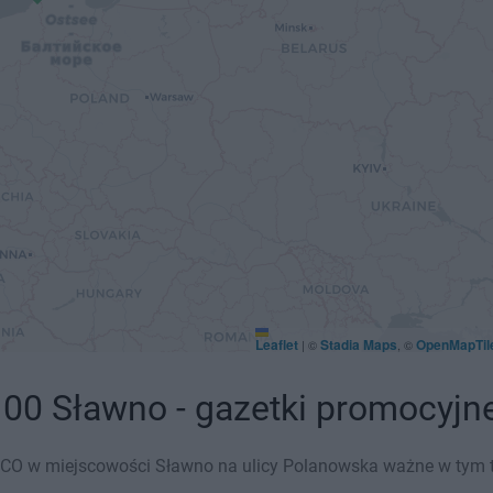
Leaflet
Stadia Maps
OpenMapTil
|
©
, ©
00 Sławno - gazetki promocyjn
CO w miejscowości Sławno na ulicy Polanowska ważne w tym tyg