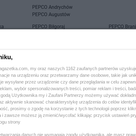
PEPCO
Andrychów
PEPCO
Augustów
ka
PEPCO
Biłgoraj
PEPCO
Bran
PEPCO
Biskupiec
PEPCO
Brań
PEPCO
Blachownia
PEPCO
Brat
PEPCO
Błonie
PEPCO
Bren
PEPCO
Bobolice
PEPCO
Brod
niku,
PEPCO
Bobowa
PEPCO
Brus
jagazetka.com, my oraz naszych 1162 zaufanych partnerów uzyskuj
PEPCO
Bochnia
PEPCO
Brwi
cje na urządzeniu oraz przetwarzamy dane osobowe, takie jak unika
ławskie
PEPCO
Bogatynia
PEPCO
Brze
je wysyłane przez urządzenie czy dane przeglądania w celu zapewn
PEPCO
Boguszów-Gorce
PEPCO
Brze
klam, wybór spersonalizowanych treści, pomiar reklam i treści, bad
PEPCO
Bolesławiec
PEPCO
Brze
 zgodą Użytkownika my i Zaufani Partnerzy możemy używać dokład
PEPCO
Bolszewo
PEPCO
Brze
az aktywnie skanować charakterystykę urządzenia do celów identyfi
PEPCO
Borek Wielkopolski
PEPCO
Brze
i Sławno
ść, prosimy o zgodę na korzystanie z tych technologii poprzez klikn
Zobacz wszystkie sklepy
a i zawsze możesz ją zmienić/wycofać klikając przycisk ustawień pr
PEPCO
Ciechanów
PEPCO
Czar
ogu strony
PEPCO
Ciechocinek
PEPCO
Czc
PEPCO
Cieszyn
PEPCO
Czec
rzetwarzania danych nie wymagają zgody użytkownika, ale masz praw