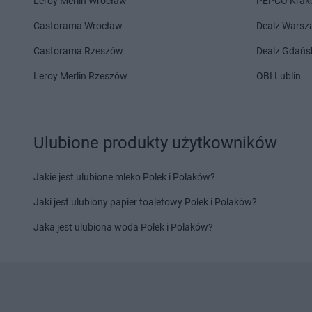
Leroy Merlin Wrocław
PEPCO Krak
PEPCO
Kamionka Wielka
PEPCO
Kielce
Castorama Wrocław
Dealz Wars
PEPCO
Kańczuga
PEPCO
Kiełpino
PEPCO
Karczew
PEPCO
Kietrz
Castorama Rzeszów
Dealz Gdańs
PEPCO
Karpacz
PEPCO
Kleczew
Leroy Merlin Rzeszów
OBI Lublin
PEPCO
Kartuzy
PEPCO
Kleszczów
PEPCO
Katowice
PEPCO
Klimkówka
PEPCO
Kąty Wrocławskie
PEPCO
Kłobuck
PEPCO
Kazimierz Biskupi
PEPCO
Kłodawa
Ulubione produkty użytkowników
PEPCO
Kazimierza Wielka
PEPCO
Kłodzko
PEPCO
Kaźmierz
PEPCO
Kluczbork
Jakie jest ulubione mleko Polek i Polaków?
PEPCO
Lądek-Zdrój
PEPCO
Libertów
Jaki jest ulubiony papier toaletowy Polek i Polaków?
PEPCO
Lębork
PEPCO
Libiąż
PEPCO
Jaka jest ulubiona woda Polek i Polaków?
Legionowo
PEPCO
Lidzbark
PEPCO
Legnica
PEPCO
Lidzbark Wa
PEPCO
Lesko
PEPCO
Ligota Piękn
PEPCO
Leszno
PEPCO
Limanowa
PEPCO
Lesznowola
PEPCO
Lipienice
PEPCO
Leżajsk
PEPCO
Lipno