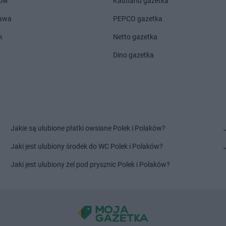
ów
Kaufland gazetka
PEPCO
Koło
PEPCO
Kosz
zawa
PEPCO gazetka
PEPCO
Kołobrzeg
PEPCO
Kowa
PEPCO
Koluszki
PEPCO
Kowa
k
Netto gazetka
PEPCO
Kończewice
PEPCO
Kowa
Dino gazetka
PEPCO
Koniecpol
PEPCO
Kowa
PEPCO
Konin
PEPCO
Kozi
PEPCO
Końskie
PEPCO
Kozi
PEPCO
Konstancin-Jeziorna
PEPCO
Koż
PEPCO
Konstantynów Łódzki
PEPCO
Krak
PEPCO
Korczyna
PEPCO
Krap
Jakie są ulubione płatki owsiane Polek i Polaków?
PEPCO
Lipowa
PEPCO
Luba
Jaki jest ulubiony środek do WC Polek i Polaków?
PEPCO
Lipsko
PEPCO
Lub
Jaki jest ulubiony żel pod prysznic Polek i Polaków?
PEPCO
Lisia Góra
PEPCO
Lub
rmiński
PEPCO
Lisiec Nowy
PEPCO
Lubi
a
PEPCO
Lisowice
PEPCO
Lubi
PEPCO
Lubaczów
PEPCO
Lubl
PEPCO
Lubań
PEPCO
Lubli
PEPCO
Lubanów
PEPCO
Lub