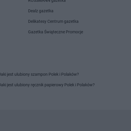
ROSSMANN gazetka
alin
PEPCO
Kruszwica
Dealz gazetka
l
PEPCO
Krynica-Zdrój
le
PEPCO
Kryspinów
Delikatesy Centrum gazetka
lewo Pomorskie
PEPCO
Krzepice
Gazetka Świąteczne Promocje
ry
PEPCO
Krzeszowice
egłowy
PEPCO
Krzyż Wielkopolski
enice
PEPCO
Kutno
uchów
PEPCO
Kwidzyn
ów
kowice
Jaki jest ulubiony szampon Polek i Polaków?
rtów
PEPCO
Lubrza
Jaki jest ulubiony ręcznik papierowy Polek i Polaków?
awa
PEPCO
Lubsko
awka
PEPCO
Luzino
cz
PEPCO
Lwówek Śląski
n
in
niec
oń