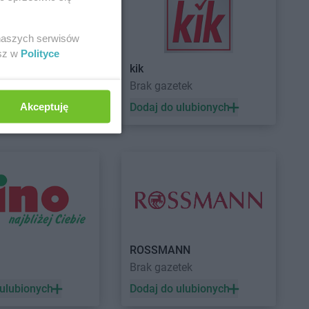
adź
PEPCO
Czudec
niejewo
 naszych serwisów
nikowo
esz w
Polityce
sk
kik
a
Brak gazetek
sko Pomorskie
PEPCO
Dynów
denko
PEPCO
Działdowo
Akceptuję
 ulubionych
Dodaj do ulubionych
in
PEPCO
Działoszyn
wica
PEPCO
Dzierzgoń
niki-Zdrój
PEPCO
Dzierżoniów
yń
PEPCO
Grudziądz
ynin
PEPCO
Gryfice
czyno
PEPCO
Gryfino
ROSSMANN
ewo
PEPCO
Gryfów Śląski
a
Brak gazetek
dków
PEPCO
Gubin
 ulubionych
Dodaj do ulubionych
zisk Mazowiecki
zisk Wielkopolski