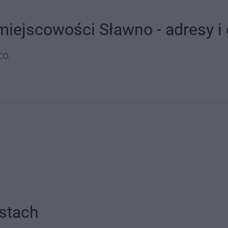
iejscowości Sławno - adresy i 
CO.
stach