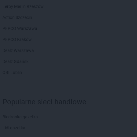
groszek
Białochowo
Leroy Merlin Rzeszów
groszek
Biały Dunajec
groszek
Białystok
Action Szczecin
groszek
Biardy
PEPCO Warszawa
groszek
Biejkowska Wola
groszek
Bielcza
PEPCO Kraków
groszek
Bieliniec
Dealz Warszawa
groszek
Bielsko-Biała
groszek
Bieniów
Dealz Gdańsk
groszek
Bierzwienna Długa
OBI Lublin
groszek
Bierzwnica
groszek
Biesiadki
groszek
Biłgoraj
groszek
Binino
Popularne sieci handlowe
groszek
Bircza
groszek
Biskupice
Biedronka gazetka
groszek
Biskupiec
groszek
Biszcza
Lidl gazetka
groszek
Bisztynek