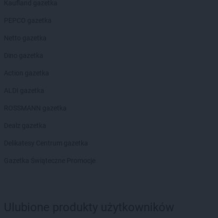
Kaufland gazetka
groszek
Błażkowa
groszek
Błażowa
PEPCO gazetka
groszek
Błażowa Górna
Netto gazetka
groszek
Błędów
groszek
Bledzew
Dino gazetka
groszek
Błogie Szlacheckie
Action gazetka
groszek
Bobrowiec
groszek
Bobrowniki Małe
ALDI gazetka
groszek
Boby-Kolonia
ROSSMANN gazetka
groszek
Bochnia
groszek
Bodzanów
Dealz gazetka
groszek
Bogate
Delikatesy Centrum gazetka
groszek
Bogatki
groszek
Bogoria
Gazetka Świąteczne Promocje
groszek
Bogucin
groszek
Bogumiłowice
groszek
Bojanów
Ulubione produkty użytkowników
groszek
Bojszowy Nowe
groszek
Bolechowice