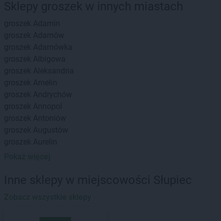
Sklepy groszek w innych miastach
groszek
Adamin
groszek
Adamów
groszek
Adamówka
groszek
Albigowa
groszek
Aleksandria
groszek
Amelin
groszek
Andrychów
groszek
Annopol
groszek
Antoniów
groszek
Augustów
groszek
Aurelin
Pokaż więcej
groszek
Babiak
groszek
Babice
Inne sklepy w miejscowości Słupiec
groszek
Babimost
groszek
Zobacz wszystkie sklepy
Bądki
groszek
Bakałarzewo
groszek
Bałoszyce