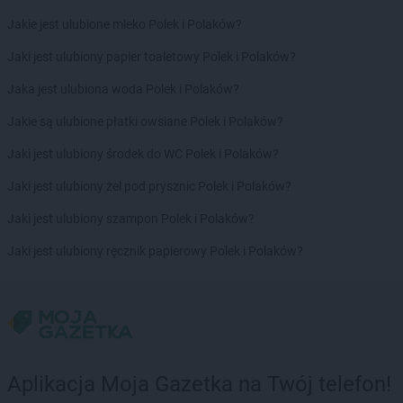
groszek
Bolesławiec
Jakie jest ulubione mleko Polek i Polaków?
groszek
Boleszkowice
Jaki jest ulubiony papier toaletowy Polek i Polaków?
groszek
Boratyn
groszek
Borki
Jaka jest ulubiona woda Polek i Polaków?
groszek
Borkowo Kościelne
Jakie są ulubione płatki owsiane Polek i Polaków?
groszek
Borówki
groszek
Boruja
Jaki jest ulubiony środek do WC Polek i Polaków?
groszek
Bożacin
Jaki jest ulubiony żel pod prysznic Polek i Polaków?
groszek
Bożepole Wielkie
groszek
Brdów
Jaki jest ulubiony szampon Polek i Polaków?
groszek
Breń Osuchowski
Jaki jest ulubiony ręcznik papierowy Polek i Polaków?
groszek
Brodnica
groszek
Brodnica Dolna
groszek
Brudzew
groszek
Brzeg
groszek
Brzeg Dolny
groszek
Brzesko
Aplikacja Moja Gazetka na Twój telefon!
groszek
Brzeszcze