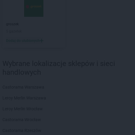
groszek
Bandysie
groszek
Baniocha
groszek
Bańska Niżna
groszek
groszek
Baranowo
5 gazetek
groszek
Barciany
Dodaj do ulubionych
groszek
Barczewo
groszek
Barnim
groszek
Bartoszyce
Wybrane lokalizacje sklepów i sieci
groszek
Bażanówka
handlowych
groszek
Będzin
groszek
Bełk
groszek
Bełżec
Castorama Warszawa
groszek
Bemowizna
Leroy Merlin Warszawa
groszek
Berezka
groszek
Biała
Leroy Merlin Wrocław
groszek
Biała Podlaska
Castorama Wrocław
groszek
Białoboki
groszek
Białobrzeg
Castorama Rzeszów