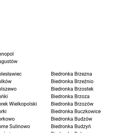
nnopol
ugustów
olesławiec
Biedronka
Brzezna
olków
Biedronka
Brzeźnio
olszewo
Biedronka
Brzostek
ońki
Biedronka
Brzoza
orek Wielkopolski
Biedronka
Brzozów
rki
Biedronka
Buczkowice
orkowo
Biedronka
Budzów
orne Sulinowo
Biedronka
Budzyń
orówiec
Biedronka
Buk