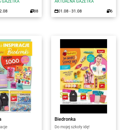
 GAZETKA
AKTUALNA GAZETKA
12.08
88
01.08 - 31.08
6
a
Biedronka
racje
Do mojej szkoły idę!