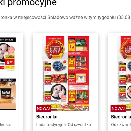
ki promocyjne
dronka w miejscowości Śniadowo ważne w tym tygodniu (03.08 -
NOWA!
NOWA!
Biedronka
Biedronk
dności
Lada tradycyjna. Od czwartku
Od czwart