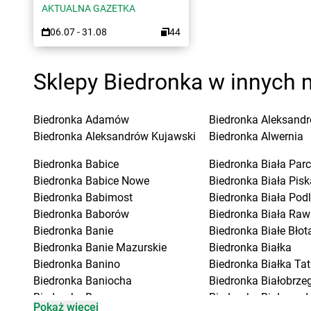
AKTUALNA GAZETKA
06.07 - 31.08
44
Sklepy Biedronka w innych 
Biedronka
Adamów
Biedronka
Aleksandr
Biedronka
Aleksandrów Kujawski
Biedronka
Alwernia
Biedronka
Babice
Biedronka
Biała Parc
Biedronka
Babice Nowe
Biedronka
Biała Pisk
Biedronka
Babimost
Biedronka
Biała Pod
Biedronka
Baborów
Biedronka
Biała Raw
Biedronka
Banie
Biedronka
Białe Błot
Biedronka
Banie Mazurskie
Biedronka
Białka
Biedronka
Banino
Biedronka
Białka Ta
Biedronka
Baniocha
Biedronka
Białobrzeg
Biedronka
Baranowo
Biedronka
Białogard
Pokaż więcej