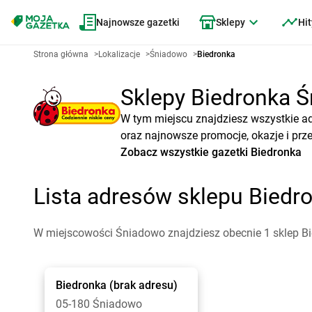
Najnowsze gazetki
Sklepy
Hit
Strona główna
>
Lokalizacje
>
Śniadowo
>
Biedronka
Sklepy Biedronka Ś
W tym miejscu znajdziesz wszystkie a
oraz najnowsze promocje, okazje i prz
Zobacz wszystkie gazetki Biedronka
Lista adresów sklepu Bied
W miejscowości Śniadowo znajdziesz obecnie 1 sklep Bi
Biedronka
(brak adresu)
05-180 Śniadowo