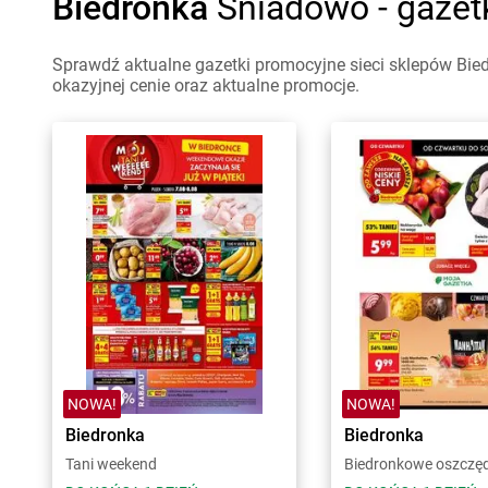
Biedronka
Śniadowo - gazet
Sprawdź aktualne gazetki promocyjne sieci sklepów Bie
okazyjnej cenie oraz aktualne promocje.
NOWA!
NOWA!
Biedronka
Biedronka
Tani weekend
Biedronkowe oszczę