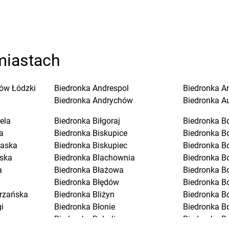
miastach
ów Łódzki
Biedronka
Andrespol
Biedronka
A
Biedronka
Andrychów
Biedronka
A
ela
Biedronka
Biłgoraj
Biedronka
B
a
Biedronka
Biskupice
Biedronka
B
laska
Biedronka
Biskupiec
Biedronka
B
ska
Biedronka
Blachownia
Biedronka
B
a
Biedronka
Błażowa
Biedronka
B
Biedronka
Błędów
Biedronka
Bo
trzańska
Biedronka
Bliżyn
Biedronka
B
i
Biedronka
Błonie
Biedronka
B
Biedronka
Bobolice
Biedronka
B