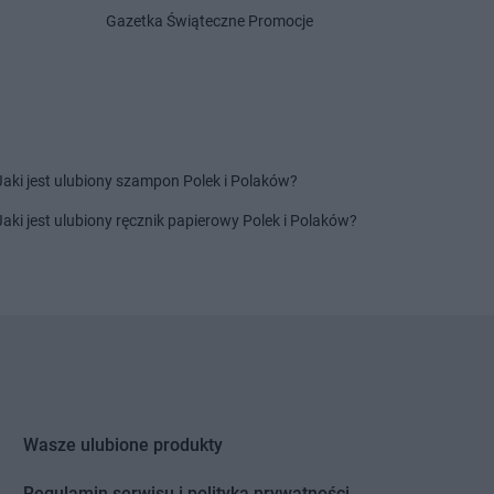
sko
Gazetka Świąteczne Promocje
ina
NETTO
Myślibórz
gowo
NETTO
Mysłowice
na Dolna
NETTO
Myszków
zyna
akowice
Jaki jest ulubiony szampon Polek i Polaków?
enice
Jaki jest ulubiony ręcznik papierowy Polek i Polaków?
 Dwór Gdański
 Targ
y Tomyśl
a
ów Wielkopolski
NETTO
Ozorków
ęcim
ock
Wasze ulubione produkty
ów Mazowiecki
mek
Regulamin serwisu i polityka prywatności