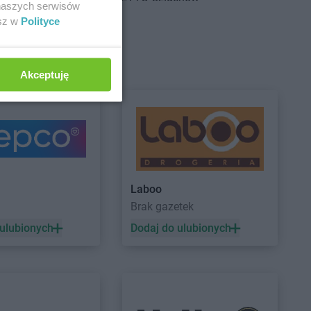
 naszych serwisów
adź
esz w
Polityce
sk
wionka-Leszczyny
Akceptuję
łdowo
rzgoń
rżoniów
ynin
NETTO
Gryfice
dków
NETTO
Gryfino
Laboo
zisk Mazowiecki
NETTO
Gubin
a
Brak gazetek
zisk Wielkopolski
 ulubionych
Dodaj do ulubionych
zisko
ziądz
nek