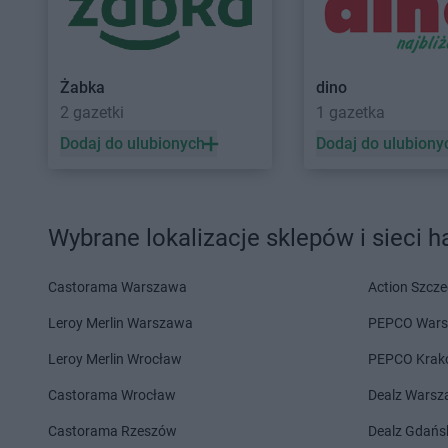
NETTO
Jarocin
NETTO
Jawor
NETTO
Jastrowie
NETTO
Jaworze
NETTO
Kalisz
NETTO
Kętrzyn
Żabka
dino
NETTO
Kamień Pomorski
NETTO
Kęty
2 gazetki
1 gazetka
NETTO
Kamionki
NETTO
Kielce
Dodaj do ulubionych
Dodaj do ulubiony
NETTO
Karpacz
NETTO
Kłaj
NETTO
Katowice
NETTO
Kłobuck
NETTO
Kazimierza Wielka
NETTO
Kłodawa
NETTO
Kędzierzyn-Koźle
NETTO
Kluczbork
Wybrane lokalizacje sklepów i sieci 
NETTO
Kępno
NETTO
Knurów
NETTO
Łabiszyn
NETTO
Łaziska Gór
Castorama Warszawa
Action Szcze
NETTO
Łącko
NETTO
Łęczna
Leroy Merlin Warszawa
PEPCO War
NETTO
Łask
NETTO
Łęczyca
Leroy Merlin Wrocław
PEPCO Krak
NETTO
Lębork
NETTO
Leszno
NETTO
Castorama Wrocław
Lędziny
NETTO
Libiąż
Dealz Wars
NETTO
Legionowo
NETTO
Limanowa
Castorama Rzeszów
Dealz Gdańs
NETTO
Legnica
NETTO
Lipnik