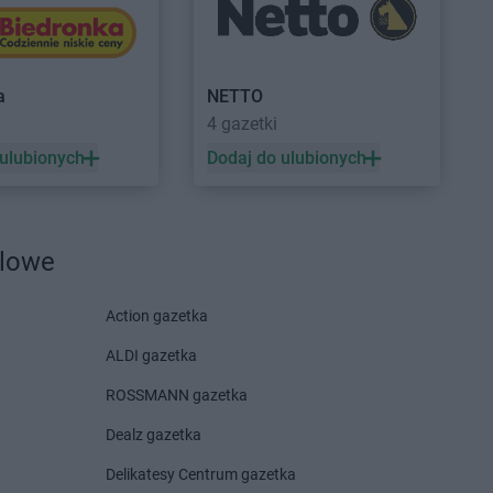
efów
ierzyna
NETTO
Kożuchy
a
NETTO
rzyn
NETTO
Kraków
4 gazetki
rzyn nad Odrą
NETTO
Kraśnik
 ulubionych
Dodaj do ulubionych
alin
NETTO
Krosno Odrzańskie
ale
NETTO
Krotoszyn
ary
NETTO
Kurzelów
egłowy
NETTO
Kwidzyn
dlowe
enice
anki
NETTO
Łuków
Action gazetka
ce
ALDI gazetka
cz
ROSSMANN gazetka
cz Górny
NETTO
Luzino
n
Dealz gazetka
NETTO
Lwówek Śląski
iniec
Delikatesy Centrum gazetka
oń