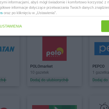
szymi informacjami, abyś mógł świadomie i komfortowo korzystać z
NETTO
Cieszyn
NETTO
Czel
gółowe informacje dotyczące przetwarzania Twoich danych znajdzi
NETTO
Czaplinek
NETTO
Czer
es
oraz po kliknięciu w „Ustawienia”.
NETTO
Czarna Białostocka
NETTO
Czer
 Sobótka
Zobacz wszystkie sklepy
USTAWIENIA
NETTO
Dobrzeń Wielki
NETTO
Dzia
NETTO
Drawsko Pomorskie
NETTO
Dzie
o
NETTO
Drezdenko
NETTO
Dzie
NETTO
Gołków
NETTO
Gost
NETTO
Golub-Dobrzyń
NETTO
Gró
POLOmarket
PEPCO
NETTO
Góra
NETTO
Grod
10 gazetek
1 gazetk
NETTO
Góra Kalwaria
NETTO
Grod
ch
Dodaj do ulubionych
Dodaj do
NETTO
Gorzów Wielkopolski
NETTO
Grod
NETTO
Gostyń
NETTO
Grud
drój
NETTO
Jaworzno
NETTO
Jelo