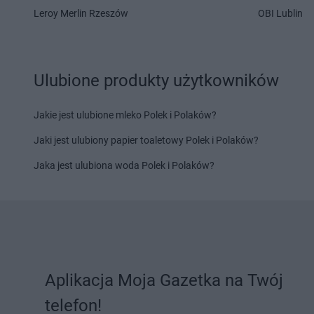
NETTO
Leroy Merlin Rzeszów
Lesko
NETTO
Lipno
OBI Lublin
NETTO
Maków Podhalański
NETTO
Międzyrzec P
NETTO
Malbork
NETTO
Międzyrzecz
NETTO
Marki
NETTO
Międzyzdroj
Ulubione produkty użytkowników
NETTO
Miastko
NETTO
Mierzyn
NETTO
Michałowice
NETTO
Mikołów
Jakie jest ulubione mleko Polek i Polaków?
NETTO
Miechów
NETTO
Milanówek
Jaki jest ulubiony papier toaletowy Polek i Polaków?
NETTO
Nadarzyn
NETTO
Netto
Jaka jest ulubiona woda Polek i Polaków?
NETTO
Nakło nad Notecią
NETTO
Nidzica
NETTO
Namysłów
NETTO
Niemodlin
NETTO
Nasielsk
NETTO
Niepołomice
NETTO
Oborniki
NETTO
Olsztynek
NETTO
Odolanów
NETTO
Opoczno
NETTO
Oława
NETTO
Opole
Aplikacja Moja Gazetka na Twój
NETTO
Olesno
NETTO
Opole Lubels
NETTO
Olsztyn
NETTO
Orneta
telefon!