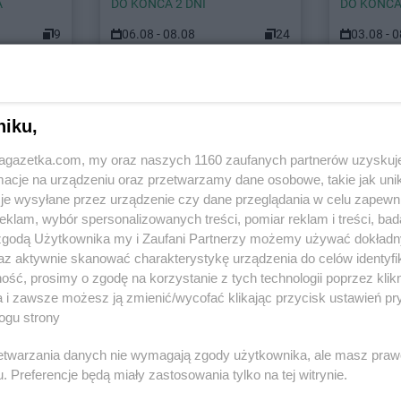
A
DO KOŃCA 2 DNI
DO KOŃCA
9
06.08 - 08.08
24
03.08 - 
stach
niku,
jagazetka.com, my oraz naszych 1160 zaufanych partnerów uzyskuj
 Łódzki
NETTO
Andrychów
cje na urządzeniu oraz przetwarzamy dane osobowe, takie jak unika
je wysyłane przez urządzenie czy dane przeglądania w celu zapewn
NETTO
Blizne Jasińskiego
NETTO
Bran
klam, wybór spersonalizowanych treści, pomiar reklam i treści, bad
NETTO
Błonie
NETTO
Brod
 zgodą Użytkownika my i Zaufani Partnerzy możemy używać dokład
ławskie
NETTO
Bochnia
NETTO
Brw
az aktywnie skanować charakterystykę urządzenia do celów identyfi
NETTO
Bogatynia
NETTO
Brze
ść, prosimy o zgodę na korzystanie z tych technologii poprzez klikn
NETTO
Bolechowo
NETTO
Brze
a i zawsze możesz ją zmienić/wycofać klikając przycisk ustawień pr
ogu strony
NETTO
Bolszewo
NETTO
Brze
NETTO
Borzęcin Mały
NETTO
Brz
rzetwarzania danych nie wymagają zgody użytkownika, ale masz praw
. Preferencje będą miały zastosowania tylko na tej witrynie.
NETTO
Chrząstowice
NETTO
Cza
NETTO
Ciechocinek
NETTO
Czec