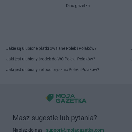
NETTO
Lubawa
Dino gazetka
NETTO
Lub
odlaski
NETTO
Milicz
NETTO
Mos
NETTO
Mińsk Mazowiecki
NETTO
Mrą
e
NETTO
Mława
NETTO
Msza
NETTO
Mogilno
NETTO
Mus
NETTO
Morzyczyn
NETTO
Mysł
Jakie są ulubione płatki owsiane Polek i Polaków?
NETTO
Mościska
NETTO
Myśl
Jaki jest ulubiony środek do WC Polek i Polaków?
NETTO
Nisko
NETTO
Nowy
Jaki jest ulubiony żel pod prysznic Polek i Polaków?
NETTO
Nowe Lipiny
NETTO
Nowy
NETTO
Nowe Miasto Lubawskie
NETTO
Now
NETTO
Nowogard
NETTO
Nys
NETTO
Orzesze
NETTO
Ostr
NETTO
Osinów Dolny
NETTO
Oświ
NETTO
Osowiec
NETTO
Otw
Masz sugestie lub pytania?
kie
NETTO
Ostróda
NETTO
Ożar
NETTO
Ostrołęka
NETTO
Ozi
Napisz do nas:
support@mojagazetka.com