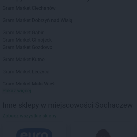
Gram Market
Ciechanów
Gram Market
Dobrzyń nad Wisłą
Gram Market
Gąbin
Gram Market
Glinojeck
Gram Market
Gozdowo
Gram Market
Kutno
Gram Market
Łęczyca
Gram Market
Mała Wieś
Pokaż więcej
Gram Market
Młodzieszyn
Gram Market
Płock
Inne sklepy w miejscowości Sochaczew
Gram Market
Płońsk
Zobacz wszystkie sklepy
Gram Market
Rawa Mazowiecka
Gram Market
Sanniki