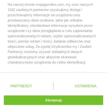
Na naszej stronie mojagazetka.com, my oraz naszych
Zobacz szczegóły
1162 zaufanych partnerów uzyskujemy dostęp i
Retail Radar – analiza rynku
przechowujemy informacje na urządzeniu oraz
przetwarzamy dane osobowe, takie jak unikalne
identyfikatory, standardowe informacje wysyłane przez
Wasze ulubione produkty
urządzenie czy dane przeglądania w celu zapewniania
spersonalizowanych reklam, wybór spersonalizowanych
Regulamin serwisu i polityka prywatności
treści, pomiar reklam i treści, badanie odbiorców oraz
ulepszanie usług. Za zgodą Użytkownika my i Zaufani
Mapa strony
Partnerzy możemy używać dokładnych danych
geolokalizacyjnych oraz aktywnie skanować
Zawsze najnowsze gazetki w naszej
Wszystkie miasta z lokalizacjami sklepów
charakterystykę urządzenia do celów identyfikacji.
Ponieważ cenimy Twoją prywatność, prosimy o zgodę na
aplikacji
korzystanie z tych technologii poprzez kliknięcie
„Akceptuję”. Zgoda jest dobrowolna i zawsze możesz ją
+ 1,5 mln zadowolonych kupujących
zmienić/wycofać klikając przycisk ustawień prywatności
Polska
Czechy
Ukraina
Litwa
Słowacja
Rumunia
PARTNERZY
USTAWIENIA
znajdujący się w lewym dolnym rogu strony
. Niektóre rodzaje przetwarzania danych nie wymagają
Akceptuję
zgody użytkownika, ale masz prawo sprzeciwić się
©
2026
Moja Gazetka Sp. z o.o.