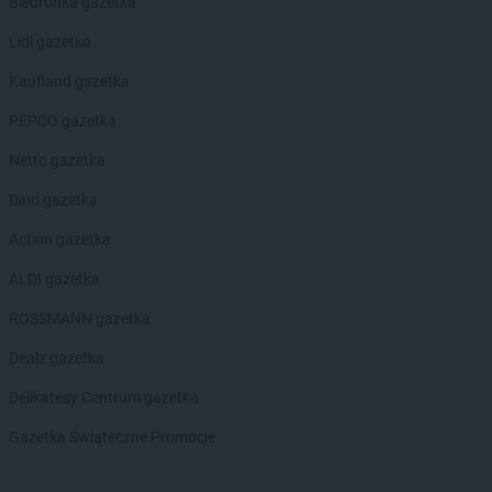
Biedronka gazetka
Lidl gazetka
Kaufland gazetka
PEPCO gazetka
Netto gazetka
Dino gazetka
Action gazetka
ALDI gazetka
ROSSMANN gazetka
Dealz gazetka
Delikatesy Centrum gazetka
Gazetka Świąteczne Promocje