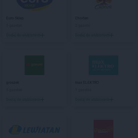
Gram Market
Sierpc
Gram Market
Słupno
Euro Sklep
Chorten
Gram Market
Sochaczew
5 gazetek
2 gazetki
Gram Market
Warszawa
Dodaj do ulubionych
Dodaj do ulubionych
Gram Market
Wielgie
groszek
max ELEKTRO
5 gazetek
1 gazetka
Dodaj do ulubionych
Dodaj do ulubionych