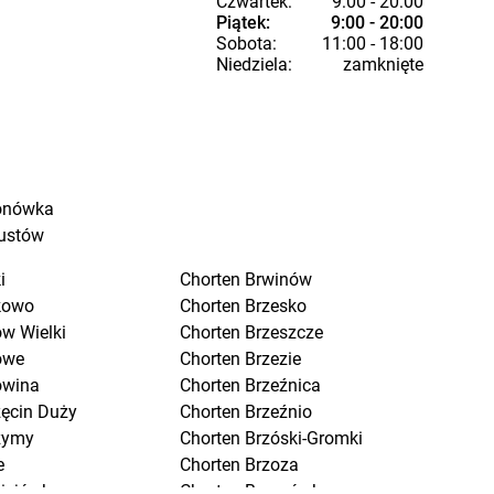
Czwartek:
9:00 - 20:00
Piątek:
9:00 - 20:00
Sobota:
11:00 - 18:00
Niedziela:
zamknięte
onówka
ustów
i
Chorten
Brwinów
kowo
Chorten
Brzesko
w Wielki
Chorten
Brzeszcze
owe
Chorten
Brzezie
owina
Chorten
Brzeźnica
zęcin Duży
Chorten
Brzeźnio
zymy
Chorten
Brzóski-Gromki
e
Chorten
Brzoza
ciejówka
Chorten
Brzozówka