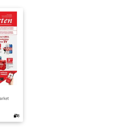
arket
8