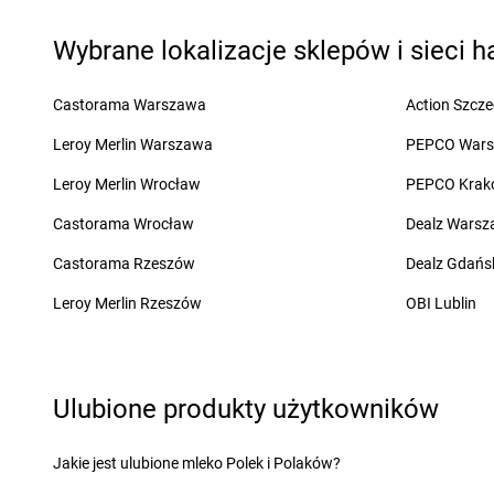
Chorten
Filipów
Chorten
Frampol
Wybrane lokalizacje sklepów i sieci 
Chorten
Gąbin
Chorten
Gleba
Chorten
Gabryelin
Chorten
Glina
Chorten
Gaczyska
Chorten
Gliniak
Castorama Warszawa
Action Szcze
Chorten
Garbatówka
Chorten
Gliwice
Leroy Merlin Warszawa
PEPCO War
Chorten
Garwolin
Chorten
Głogów
Chorten
Gąsawa
Chorten
Głogówek
Leroy Merlin Wrocław
PEPCO Krak
Chorten
Gąski
Chorten
Gniewkowo
Castorama Wrocław
Dealz Wars
Chorten
Gdańsk
Chorten
Gniewowo
Chorten
Gdynia
Chorten
Gniezno
Castorama Rzeszów
Dealz Gdańs
Chorten
Giby
Chorten
Godziszów
Leroy Merlin Rzeszów
OBI Lublin
Chorten
Gierczyn
Chorten
Gołdap
Chorten
Gierzwałd
Chorten
Golesze Duż
Chorten
Giżycko
Chorten
Gołotczyzna
Ulubione produkty użytkowników
Chorten
Hajnówka
Chorten
Helenów
Chorten
Hańsk Pierwszy
Chorten
Henryków L
Chorten
Jakie jest ulubione mleko Polek i Polaków?
Hejdyk
Chorten
Hodyszewo