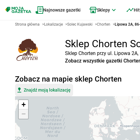
Najnowsze gazetki
Sklepy
Hit
Strona główna
>
Lokalizacje
>
Solec Kujawski
>
Chorten
>
Lipowa 2A, 86
Sklep Chorten So
Sklep Chorten przy ul. Lipowa 2A,
Zobacz wszystkie gazetki Chorte
Zobacz na mapie sklep Chorten
Znajdź moją lokalizację
+
−