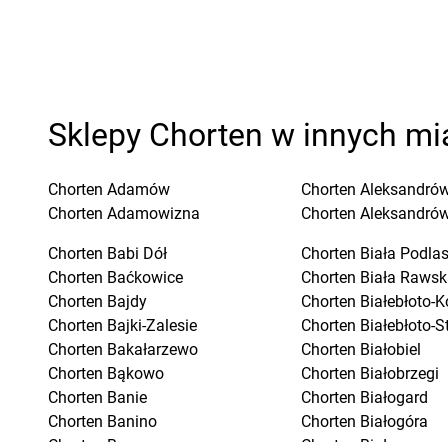
Sklepy Chorten w innych mi
Chorten
Adamów
Chorten
Aleksandrów
Chorten
Adamowizna
Chorten
Aleksandró
Chorten
Babi Dół
Chorten
Biała Podla
Chorten
Baćkowice
Chorten
Biała Rawsk
Chorten
Bajdy
Chorten
Białebłoto-K
Chorten
Bajki-Zalesie
Chorten
Białebłoto-S
Chorten
Bakałarzewo
Chorten
Białobiel
Chorten
Bąkowo
Chorten
Białobrzegi
Chorten
Banie
Chorten
Białogard
Chorten
Banino
Chorten
Białogóra
Chorten
Baranowo
Chorten
Białousy