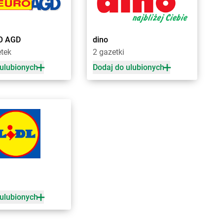
rnów
Chorten
Czyczkowy
rny Bór
Chorten
Czyże
chowice-Dziedzice
Chorten
Czyżew
O AGD
dino
rnice Borowe
etek
2 gazetki
zdowo
Chorten
Działki
 ulubionych
Dodaj do ulubionych
ęck
Chorten
Dziechciniec
inia
Chorten
Dzięcielec
ewica
Chorten
Dzierlin
onówko
Chorten
Dzierzgów
ycim
Chorten
Dzierżoniów
iny
Chorten
Dziewin
ów
zki
cza Mała
ałdowo
 ulubionych