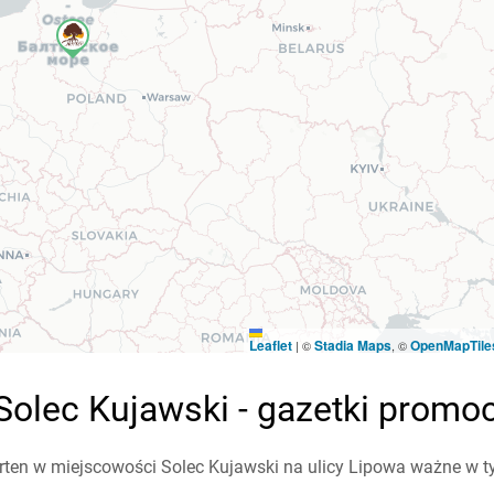
Leaflet
Stadia Maps
OpenMapTile
|
©
, ©
Solec Kujawski - gazetki promo
ten w miejscowości Solec Kujawski na ulicy Lipowa ważne w tym