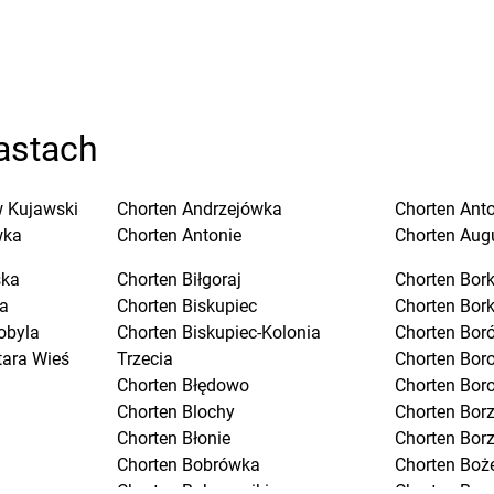
astach
 Kujawski
Chorten
Andrzejówka
Chorten
Ant
wka
Chorten
Antonie
Chorten
Aug
ska
Chorten
Biłgoraj
Chorten
Bork
a
Chorten
Biskupiec
Chorten
Bor
obyla
Chorten
Biskupiec-Kolonia
Chorten
Boró
tara Wieś
Trzecia
Chorten
Bor
Chorten
Błędowo
Chorten
Bor
Chorten
Blochy
Chorten
Bor
Chorten
Błonie
Chorten
Bor
Chorten
Bobrówka
Chorten
Boż
Chorten
Bobrowniki
Chorten
Bra