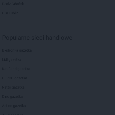
Dealz Gdańsk
POLOmarket
Krynica Morska
POLOmarket
Krzepice
OBI Lublin
POLOmarket
Kurzętnik
POLOmarket
Łeba
POLOmarket
Łobez
Popularne sieci handlowe
POLOmarket
Łowicz
POLOmarket
Lębork
Biedronka gazetka
POLOmarket
Leszno
Lidl gazetka
POLOmarket
Lewin Brzeski
POLOmarket
Licheń Stary
Kaufland gazetka
POLOmarket
Lubawa
PEPCO gazetka
POLOmarket
Lubicz Górny
POLOmarket
Lubin
Netto gazetka
POLOmarket
Luzino
Dino gazetka
POLOmarket
Lwówek Śląski
Action gazetka
POLOmarket
Maszewo