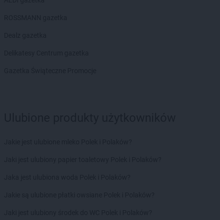
POLOmarket
ALDI gazetka
Miastko
POLOmarket
Mielno
ROSSMANN gazetka
POLOmarket
Mieroszów
POLOmarket
Dealz gazetka
Morąg
POLOmarket
Mosina
Delikatesy Centrum gazetka
POLOmarket
Mrocza
Gazetka Świąteczne Promocje
POLOmarket
Namysłów
POLOmarket
Nidzica
POLOmarket
Niemcz
POLOmarket
Nowe
Ulubione produkty użytkowników
POLOmarket
Nowy Dwór Gdański
POLOmarket
Nysa
Jakie jest ulubione mleko Polek i Polaków?
POLOmarket
Oborniki Śląskie
Jaki jest ulubiony papier toaletowy Polek i Polaków?
POLOmarket
Oleśnica
Jaka jest ulubiona woda Polek i Polaków?
POLOmarket
Olesno
POLOmarket
Opalenica
Jakie są ulubione płatki owsiane Polek i Polaków?
POLOmarket
Opole
Jaki jest ulubiony środek do WC Polek i Polaków?
POLOmarket
Orneta