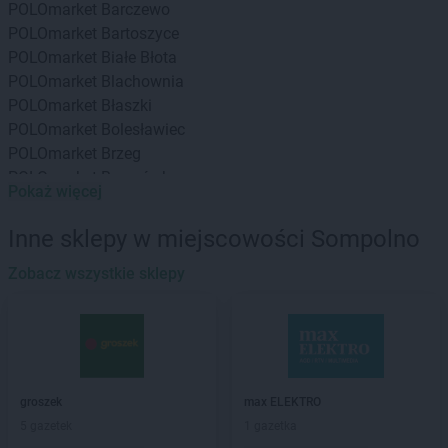
POLOmarket
Barczewo
POLOmarket
Bartoszyce
POLOmarket
Białe Błota
POLOmarket
Blachownia
POLOmarket
Błaszki
POLOmarket
Bolesławiec
POLOmarket
Brzeg
POLOmarket
Brzozówka
Pokaż więcej
POLOmarket
Buk
POLOmarket
Byczyna
Inne sklepy w miejscowości Sompolno
POLOmarket
Bydgoszcz
POLOmarket
Zobacz wszystkie sklepy
Bytom
POLOmarket
Choczewo
POLOmarket
Chojnice
POLOmarket
Chojnów
POLOmarket
Ciechanów
groszek
max ELEKTRO
POLOmarket
Ciechocinek
5 gazetek
1 gazetka
POLOmarket
Cybinka