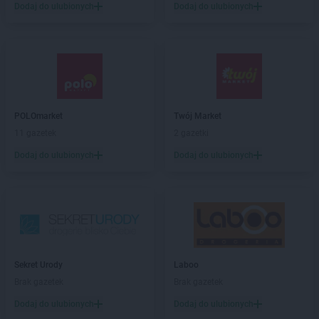
POLOmarket
Czaplinek
Dodaj do ulubionych
Dodaj do ulubionych
POLOmarket
Czarne
POLOmarket
Czempiń
POLOmarket
Czernikowo
POLOmarket
Czersk
POLOmarket
Częstochowa
POLOmarket
Twój Market
POLOmarket
Dąbki
11 gazetek
2 gazetki
POLOmarket
Darłowo
POLOmarket
Debrzno
Dodaj do ulubionych
Dodaj do ulubionych
POLOmarket
Drawsko Pomorskie
POLOmarket
Dziwnów
POLOmarket
Dziwnówek
POLOmarket
Dźwirzyno
POLOmarket
Gdańsk
Sekret Urody
Laboo
POLOmarket
Gdynia
Brak gazetek
Brak gazetek
POLOmarket
Gliwice
POLOmarket
Głogów
Dodaj do ulubionych
Dodaj do ulubionych