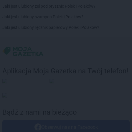
POLOmarket
Orzysz
Jaki jest ulubiony żel pod prysznic Polek i Polaków?
POLOmarket
Osielsko
Jaki jest ulubiony szampon Polek i Polaków?
POLOmarket
Ostrów Wielkopolski
Jaki jest ulubiony ręcznik papierowy Polek i Polaków?
POLOmarket
Pabianice
POLOmarket
Paczków
POLOmarket
Pasłęk
POLOmarket
Pelplin
POLOmarket
Piaski
POLOmarket
Piekary Śląskie
Aplikacja Moja Gazetka na Twój telefon!
POLOmarket
Pigża
POLOmarket
Piotrków Trybunalski
POLOmarket
Pleszew
POLOmarket
Poddębice
POLOmarket
Polanów
POLOmarket
Połczyn-Zdrój
Bądź z nami na bieżąco
POLOmarket
Prabuty
POLOmarket
Pruszcz
Obserwuj nas na Facebook
POLOmarket
Pruszcz Gdański