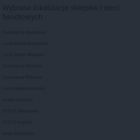
POLOmarket
Kępno
Wybrane lokalizacje sklepów i sieci
POLOmarket
Kętrzyn
handlowych
POLOmarket
Kiełczów
POLOmarket
Kisielice
Castorama Warszawa
POLOmarket
Kleszczów
POLOmarket
Kłobuck
Leroy Merlin Warszawa
POLOmarket
Kłodawa
Leroy Merlin Wrocław
POLOmarket
Koło
POLOmarket
Kołobrzeg
Castorama Wrocław
POLOmarket
Kolonowskie
Castorama Rzeszów
POLOmarket
Konin
POLOmarket
Koronowo
Leroy Merlin Rzeszów
POLOmarket
Kosakowo
Action Szczecin
POLOmarket
Kościerzyna
POLOmarket
Koszalin
PEPCO Warszawa
POLOmarket
Kowalewo Pomorskie
PEPCO Kraków
POLOmarket
Krobia
POLOmarket
Krokowa
Dealz Warszawa
POLOmarket
Krosno Odrzańskie