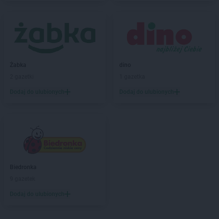
POLOmarket
Golczewo
POLOmarket
Golina
POLOmarket
Golub-Dobrzyń
POLOmarket
Górowo Iławeckie
POLOmarket
Gościcino
POLOmarket
Grębocin
Żabka
dino
POLOmarket
Grodków
2 gazetki
1 gazetka
POLOmarket
Grzybowo
Dodaj do ulubionych
Dodaj do ulubionych
POLOmarket
Hel
POLOmarket
Jabłonowo Pomorskie
POLOmarket
Janikowo
POLOmarket
Jastrzębia Góra
POLOmarket
Jastrzębie-Zdrój
Biedronka
POLOmarket
Jawor
9 gazetek
POLOmarket
Jelenia Góra
Dodaj do ulubionych
POLOmarket
Kalisz
POLOmarket
Kąty Wrocławskie