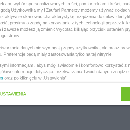
klam, wybór spersonalizowanych treści, pomiar reklam i treści, bad
 zgodą Użytkownika my i Zaufani Partnerzy możemy używać dokład
az aktywnie skanować charakterystykę urządzenia do celów identyfi
ść, prosimy o zgodę na korzystanie z tych technologii poprzez klikn
a i zawsze możesz ją zmienić/wycofać klikając przycisk ustawień pr
ogu strony
rzetwarzania danych nie wymagają zgody użytkownika, ale masz praw
. Preferencje będą miały zastosowania tylko na tej witrynie.
szymi informacjami, abyś mógł świadomie i komfortowo korzystać z
gółowe informacje dotyczące przetwarzania Twoich danych znajdzi
es
oraz po kliknięciu w „Ustawienia”.
USTAWIENIA