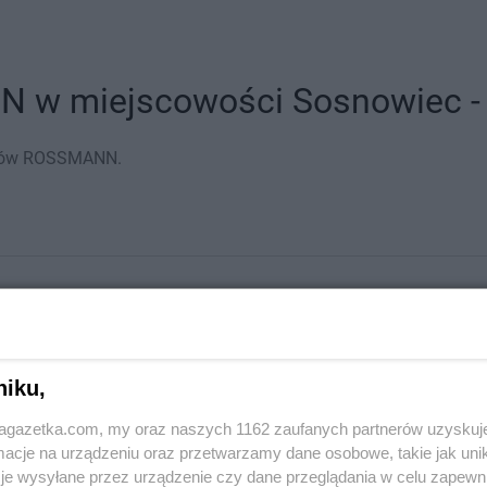
 w miejscowości Sosnowiec - a
epów ROSSMANN.
niku,
jagazetka.com, my oraz naszych 1162 zaufanych partnerów uzyskuj
cje na urządzeniu oraz przetwarzamy dane osobowe, takie jak unika
je wysyłane przez urządzenie czy dane przeglądania w celu zapewn