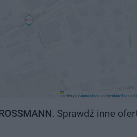
Leaflet
Stadia Maps
OpenMapTiles
O
|
©
, ©
©
ROSSMANN
. Sprawdź inne ofer