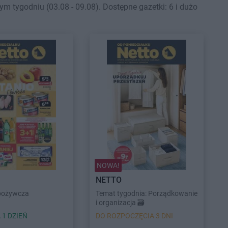
tygodniu (03.08 - 09.08). Dostępne gazetki: 6 i dużo
NOWA!
NETTO
pożywcza
Temat tygodnia: Porządkowanie
i organizacja 🗃️
 1 DZIEŃ
DO ROZPOCZĘCIA 3 DNI