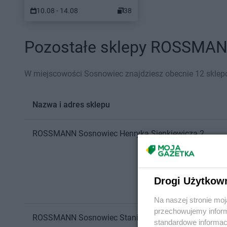
10.08 - 14.08
38
Pozostałe sklepy ROSSMANN
W miejscowości Sosnowiec znajdziesz obecnie 12 skl
Nazwa i adres sklepu
ROSSMANN
Sosnowiec
Henryka Sienkiewicza 2
Drogi Użytkow
Na naszej stronie mo
przechowujemy informa
ROSSMANN
Sosnowiec
Stanisława Staszica 8 b
standardowe informac