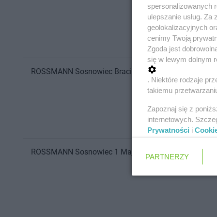
spersonalizowanych re
ulepszanie usług. Za
geolokalizacyjnych or
cenimy Twoją prywatno
Zgoda jest dobrowoln
się w lewym dolnym r
ROSSMANN
Sosnowiec
Braci Mieroszewskich 52
. Niektóre rodzaje p
takiemu przetwarzaniu
Zapoznaj się z poniż
internetowych. Szcze
Prywatności
i
Cooki
ROSSMANN
Sosnowiec
1 Maja 23b
PARTNERZY