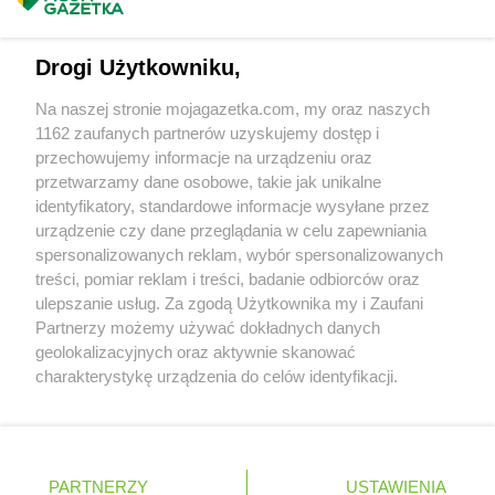
Masz sugestie lub pytania?
RTV EURO AGD
Sanok
RTV EURO AGD
Siedlce
Napisz do nas:
support@mojagazetka.com
Drogi Użytkowniku,
RTV EURO AGD
Siemianowice Śląskie
Współpraca z nami
RTV EURO AGD
Sieradz
Na naszej stronie mojagazetka.com, my oraz naszych
Zobacz szczegóły
RTV EURO AGD
Sierpc
1162 zaufanych partnerów uzyskujemy dostęp i
Retail Radar – analiza rynku
RTV EURO AGD
Skarżysko-Kamienna
przechowujemy informacje na urządzeniu oraz
RTV EURO AGD
Skierniewice
przetwarzamy dane osobowe, takie jak unikalne
identyfikatory, standardowe informacje wysyłane przez
RTV EURO AGD
Skoczów
Wasze ulubione produkty
urządzenie czy dane przeglądania w celu zapewniania
RTV EURO AGD
Słupsk
spersonalizowanych reklam, wybór spersonalizowanych
RTV EURO AGD
Sokołów Podlaski
Regulamin serwisu i polityka prywatności
treści, pomiar reklam i treści, badanie odbiorców oraz
RTV EURO AGD
Solec Kujawski
ulepszanie usług. Za zgodą Użytkownika my i Zaufani
RTV EURO AGD
Sosnowiec
Mapa strony
Partnerzy możemy używać dokładnych danych
RTV EURO AGD
Stalowa Wola
geolokalizacyjnych oraz aktywnie skanować
RTV EURO AGD
Stara Iwiczna
Zawsze najnowsze gazetki w naszej
Wszystkie miasta z lokalizacjami sklepów
charakterystykę urządzenia do celów identyfikacji.
RTV EURO AGD
Starachowice
Ponieważ cenimy Twoją prywatność, prosimy o zgodę na
aplikacji
RTV EURO AGD
Stargard
korzystanie z tych technologii poprzez kliknięcie
RTV EURO AGD
Starogard Gdański
„Akceptuję”. Zgoda jest dobrowolna i zawsze możesz ją
+ 1,5 mln zadowolonych kupujących
RTV EURO AGD
Stojadła
zmienić/wycofać klikając przycisk ustawień prywatności
Polska
Czechy
Ukraina
Litwa
Słowacja
Rumunia
PARTNERZY
USTAWIENIA