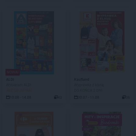
NOWA!
ALDI
Kaufland
Wybieram ALDI
Wyprawka z klasą
JUŻ OD JUTRA!
DO KOŃCA 2 DNI
10.08 - 14.08
43
30.07 - 11.08
36