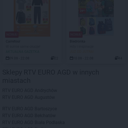
NOWA!
NOWA!
Carrefour
Biedronka
W sumie same okazje!
Hity i inspiracje
AKTUALNA GAZETKA
JUŻ OD JUTRA!
09.08 - 22.08
22
10.08 - 22.08
44
Sklepy RTV EURO AGD w innych
miastach
RTV EURO AGD
Andrychów
RTV EURO AGD
Augustów
RTV EURO AGD
Bartoszyce
RTV EURO AGD
Bełchatów
RTV EURO AGD
Biała Podlaska