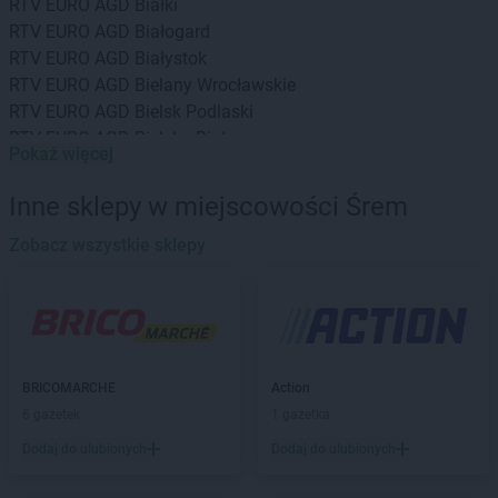
RTV EURO AGD
Białki
RTV EURO AGD
Białogard
RTV EURO AGD
Białystok
RTV EURO AGD
Bielany Wrocławskie
RTV EURO AGD
Bielsk Podlaski
RTV EURO AGD
Bielsko-Biała
Pokaż więcej
RTV EURO AGD
Biłgoraj
RTV EURO AGD
Bochnia
Inne sklepy w miejscowości Śrem
RTV EURO AGD
Bogatynia
RTV EURO AGD
Zobacz wszystkie sklepy
Bolesławiec
RTV EURO AGD
Braniewo
RTV EURO AGD
Brodnica
RTV EURO AGD
Brzeg
RTV EURO AGD
Brzesko
RTV EURO AGD
Bydgoszcz
BRICOMARCHE
Action
RTV EURO AGD
Bytom
6 gazetek
1 gazetka
RTV EURO AGD
Bytów
Dodaj do ulubionych
Dodaj do ulubionych
RTV EURO AGD
Chełm