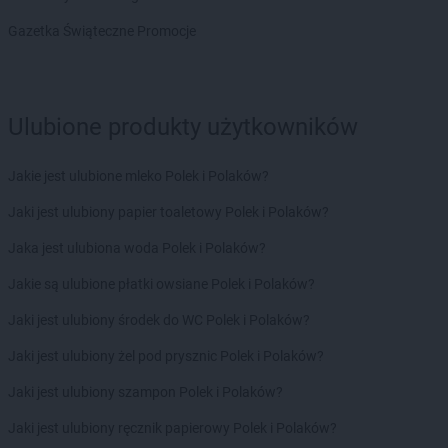
RTV EURO AGD
Ostrołęka
RTV EURO AGD
Ostrów Mazowiecka
Gazetka Świąteczne Promocje
RTV EURO AGD
Ostrów Wielkopolski
RTV EURO AGD
Ostrowiec Świętokrzyski
RTV EURO AGD
Oświęcim
Ulubione produkty użytkowników
RTV EURO AGD
Otwock
RTV EURO AGD
Pabianice
Jakie jest ulubione mleko Polek i Polaków?
RTV EURO AGD
Piekary Śląskie
RTV EURO AGD
Piła
Jaki jest ulubiony papier toaletowy Polek i Polaków?
RTV EURO AGD
Piotrków Trybunalski
Jaka jest ulubiona woda Polek i Polaków?
RTV EURO AGD
Pisz
RTV EURO AGD
Pleszew
Jakie są ulubione płatki owsiane Polek i Polaków?
RTV EURO AGD
Płock
Jaki jest ulubiony środek do WC Polek i Polaków?
RTV EURO AGD
Płońsk
RTV EURO AGD
Police
Jaki jest ulubiony żel pod prysznic Polek i Polaków?
RTV EURO AGD
Polkowice
Jaki jest ulubiony szampon Polek i Polaków?
RTV EURO AGD
Poznań
RTV EURO AGD
Prudnik
Jaki jest ulubiony ręcznik papierowy Polek i Polaków?