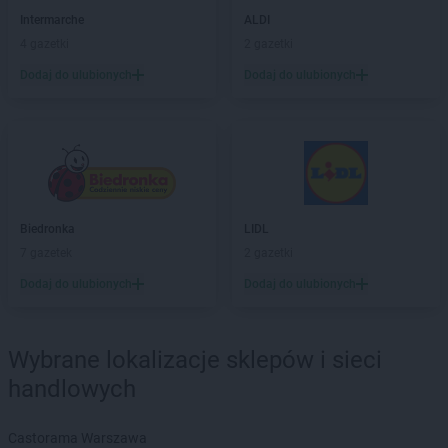
RTV EURO AGD
Konin
Intermarche
ALDI
RTV EURO AGD
Końskie
4 gazetki
2 gazetki
RTV EURO AGD
Kościan
Dodaj do ulubionych
Dodaj do ulubionych
RTV EURO AGD
Kościerzyna
RTV EURO AGD
Kostrzyn nad Odrą
RTV EURO AGD
Koszalin
RTV EURO AGD
Kozienice
RTV EURO AGD
Kraków
RTV EURO AGD
Krosno
Biedronka
LIDL
RTV EURO AGD
Krotoszyn
7 gazetek
2 gazetki
RTV EURO AGD
Kutno
RTV EURO AGD
Kwidzyn
Dodaj do ulubionych
Dodaj do ulubionych
RTV EURO AGD
Lębork
RTV EURO AGD
Legionowo
Wybrane lokalizacje sklepów i sieci
RTV EURO AGD
Legnica
handlowych
RTV EURO AGD
Leszno
RTV EURO AGD
Limanowa
Castorama Warszawa
RTV EURO AGD
Lisowice