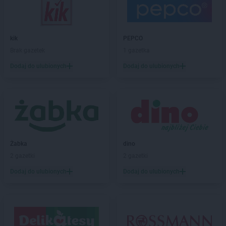
PEPCO
Bobowa
PEPCO
Bochnia
PEPCO
Bogatynia
PEPCO
Boguszów-Gorce
kik
PEPCO
PEPCO
Bolesławiec
Brak gazetek
1 gazetka
PEPCO
Bolszewo
Dodaj do ulubionych
Dodaj do ulubionych
PEPCO
Borek Wielkopolski
PEPCO
Braniewo
PEPCO
Brańsk
PEPCO
Bratkowice
PEPCO
Brenna
PEPCO
Brodnica
Żabka
dino
PEPCO
Brusy
2 gazetki
2 gazetki
PEPCO
Brwinów
PEPCO
Brzeg
Dodaj do ulubionych
Dodaj do ulubionych
PEPCO
Brzeg Dolny
PEPCO
Brześć Kujawski
PEPCO
Brzesko
PEPCO
Brzeszcze