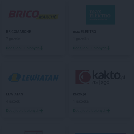
PEPCO
Bestwina
PEPCO
Biała Podlaska
PEPCO
Białe Błota
PEPCO
Białobrzegi
BRICOMARCHE
max ELEKTRO
PEPCO
Białogard
7 gazetek
1 gazetka
PEPCO
Białystok
Dodaj do ulubionych
Dodaj do ulubionych
PEPCO
Biecz
PEPCO
Biedrusko
PEPCO
Bielany Wrocławskie
PEPCO
Bielawa
PEPCO
Bielsko-Biała
PEPCO
Bieruń
PEPCO
Bierutów
LEWIATAN
kakto.pl
PEPCO
Biłgoraj
4 gazetki
1 gazetka
PEPCO
Biskupiec
Dodaj do ulubionych
Dodaj do ulubionych
PEPCO
Blachownia
PEPCO
Błonie
PEPCO
Bobolice