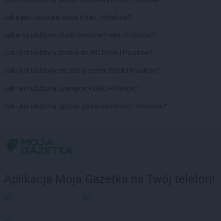
PEPCO
Gaszowice
PEPCO
Jaka jest ulubiona woda Polek i Polaków?
Gdańsk
PEPCO
Gdów
Jakie są ulubione płatki owsiane Polek i Polaków?
PEPCO
Gdynia
PEPCO
Jaki jest ulubiony środek do WC Polek i Polaków?
Giżycko
PEPCO
Gliwice
Jaki jest ulubiony żel pod prysznic Polek i Polaków?
PEPCO
Głogów
PEPCO
Jaki jest ulubiony szampon Polek i Polaków?
Głogów Małopolski
PEPCO
Głogówek
Jaki jest ulubiony ręcznik papierowy Polek i Polaków?
PEPCO
Główczyce
PEPCO
Głowno
PEPCO
Głubczyce
PEPCO
Głuchołazy
PEPCO
Gniewkowo
PEPCO
Gniezno
Aplikacja Moja Gazetka na Twój telefon!
PEPCO
Godów
PEPCO
Gogolin
PEPCO
Gołdap
PEPCO
Goleniów