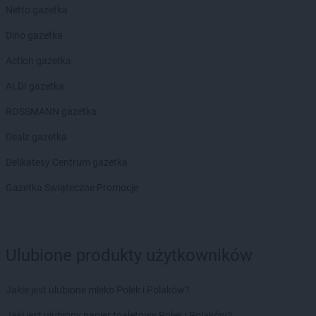
Netto gazetka
PEPCO
Debrzno
PEPCO
Dobczyce
Dino gazetka
PEPCO
Dobra
Action gazetka
PEPCO
Dobre Miasto
PEPCO
Drawsko Pomorskie
ALDI gazetka
PEPCO
Drezdenko
ROSSMANN gazetka
PEPCO
Drobin
PEPCO
Drzewica
Dealz gazetka
PEPCO
Duszniki-Zdrój
Delikatesy Centrum gazetka
PEPCO
Dynów
PEPCO
Działdowo
Gazetka Świąteczne Promocje
PEPCO
Działoszyn
PEPCO
Dzierzgoń
PEPCO
Dzierżoniów
Ulubione produkty użytkowników
PEPCO
Elbląg
PEPCO
Ełk
Jakie jest ulubione mleko Polek i Polaków?
PEPCO
Garwolin
Jaki jest ulubiony papier toaletowy Polek i Polaków?