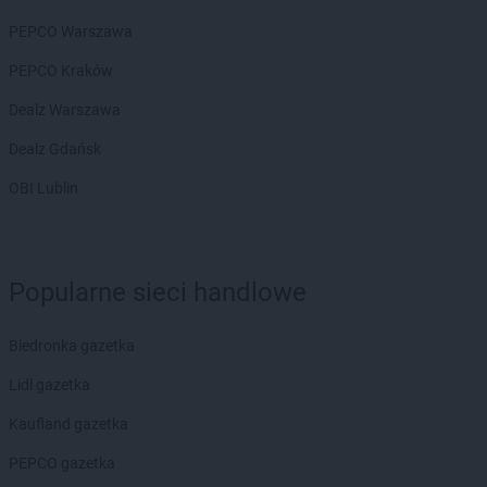
PEPCO
Czerniejewo
PEPCO Warszawa
PEPCO
Czernikowo
PEPCO Kraków
PEPCO
Czersk
PEPCO
Czerwionka-Leszczyny
Dealz Warszawa
PEPCO
Częstochowa
Dealz Gdańsk
PEPCO
Człuchów
PEPCO
Czudec
OBI Lublin
PEPCO
Dąbrowa Białostocka
PEPCO
Dąbrowa Górnicza
PEPCO
Dąbrowa Tarnowska
Popularne sieci handlowe
PEPCO
Dąbrówka
PEPCO
Darłowo
Biedronka gazetka
PEPCO
Dawidy Bankowe
PEPCO
Dębe Wielkie
Lidl gazetka
PEPCO
Dębica
Kaufland gazetka
PEPCO
Dęblin
PEPCO
Dębno
PEPCO gazetka
PEPCO
Dębowa