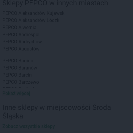
Sklepy PEPCO w innych miastach
PEPCO
Aleksandrów Kujawski
PEPCO
Aleksandrów Łódzki
PEPCO
Alwernia
PEPCO
Andrespol
PEPCO
Andrychów
PEPCO
Augustów
PEPCO
Banino
PEPCO
Baranów
PEPCO
Barcin
PEPCO
Barczewo
PEPCO
Barlinek
Pokaż więcej
PEPCO
Bartoszyce
PEPCO
Barwice
Inne sklepy w miejscowości Środa
PEPCO
Będzin
Śląska
PEPCO
Bełchatów
PEPCO
Bełżyce
Zobacz wszystkie sklepy
PEPCO
Besko