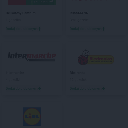
PEPCO
Brzeziny
PEPCO
Brzostek
Delikatesy Centrum
ROSSMANN
PEPCO
Brzozów
1 gazetka
Brak gazetek
PEPCO
Buczkowice
Dodaj do ulubionych
Dodaj do ulubionych
PEPCO
Buk
PEPCO
Busko-Zdrój
PEPCO
Byczyna
PEPCO
Bydgoszcz
PEPCO
Bystrzyca Kłodzka
PEPCO
Bytom
PEPCO
Bytom Odrzański
Intermarche
Biedronka
PEPCO
Bytów
4 gazetki
12 gazetek
Dodaj do ulubionych
Dodaj do ulubionych
PEPCO
Celestynów
PEPCO
Chełm
PEPCO
Chełmno
PEPCO
Chmielnik
PEPCO
Chocianów
PEPCO
Chodzież