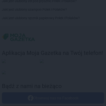
Biedronka
Dąbrówka-Ług
Jaki jest ulubiony żel pod prysznic Polek i Polaków?
Biedronka
Damasławek
Jaki jest ulubiony szampon Polek i Polaków?
Biedronka
Darłowo
Biedronka
Dębe Wielkie
Jaki jest ulubiony ręcznik papierowy Polek i Polaków?
Biedronka
Dębica
Biedronka
Dęblin
Biedronka
Dębnica Kaszubska
Biedronka
Dębno
Biedronka
Dębowa
Biedronka
Dębowiec
Aplikacja Moja Gazetka na Twój telefon!
Biedronka
Debrzno
Biedronka
Deszczno
Biedronka
Długołęka
Biedronka
Długosiodło
Biedronka
Dobczyce
Bądź z nami na bieżąco
Biedronka
Dobiegniew
Biedronka
Dobra
Biedronka
Dobrcz
Obserwuj nas na Facebook
Biedronka
Dobre Miasto