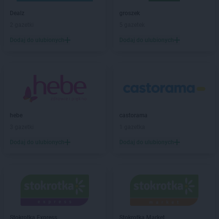
Biedronka
Bielsk
Dealz
groszek
Biedronka
Bielsk Podlaski
2 gazetki
5 gazetek
Biedronka
Bielsko-Biała
Biedronka
Biertowice
Dodaj do ulubionych
Dodaj do ulubionych
Biedronka
Bieruń
Biedronka
Bierutów
Biedronka
Biłgoraj
Biedronka
Biskupice
Biedronka
Biskupiec
Biedronka
Blachownia
hebe
castorama
Biedronka
Błażowa
3 gazetki
1 gazetka
Biedronka
Błędów
Dodaj do ulubionych
Dodaj do ulubionych
Biedronka
Bliżyn
Biedronka
Błonie
Biedronka
Bobolice
Biedronka
Bobowa
Biedronka
Bobrowiec
Biedronka
Bobrowniki
Biedronka
Bochnia
Stokrotka Express
Stokrotka Market