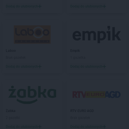
Biedronka
Branice
Dodaj do ulubionych
Dodaj do ulubionych
Biedronka
Braniewo
Biedronka
Brańsk
Biedronka
Brenna
Biedronka
Brodnica
Biedronka
Brusy
Biedronka
Brwinów
Biedronka
Brzeg
Laboo
Empik
Biedronka
Brzeg Dolny
Brak gazetek
1 gazetka
Biedronka
Brześć Kujawski
Dodaj do ulubionych
Dodaj do ulubionych
Biedronka
Brzesko
Biedronka
Brzeszcze
Biedronka
Brzeziny
Biedronka
Brzezna
Biedronka
Brzeźnio
Biedronka
Brzostek
Biedronka
Brzoza
Żabka
RTV EURO AGD
Biedronka
Brzozów
2 gazetki
Brak gazetek
Biedronka
Buczkowice
Dodaj do ulubionych
Dodaj do ulubionych