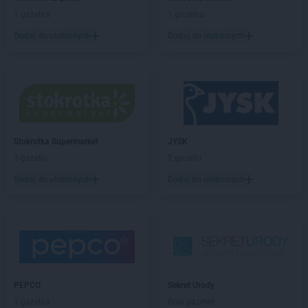
Biedronka
Bochotnica
1 gazetka
1 gazetka
Biedronka
Bochotnica-Kolonia
Dodaj do ulubionych
Dodaj do ulubionych
Biedronka
Bodzentyn
Biedronka
Bogacica
Biedronka
Bogatynia
Biedronka
Boguchwała
Biedronka
Boguszów-Gorce
Biedronka
Bojano
Stokrotka Supermarket
JYSK
Biedronka
Bolesławice
3 gazetki
2 gazetki
Biedronka
Bolesławiec
Biedronka
Bolków
Dodaj do ulubionych
Dodaj do ulubionych
Biedronka
Bolszewo
Biedronka
Bońki
Biedronka
Borek Wielkopolski
Biedronka
Borki
Biedronka
Borkowo
Biedronka
Borne Sulinowo
PEPCO
Sekret Urody
Biedronka
Borówiec
1 gazetka
Brak gazetek