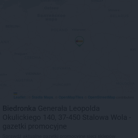
Leaflet
Stadia Maps
OpenMapTiles
OpenStreetMap
|
©
, ©
©
contributors
Biedronka
Generała Leopolda
Okulickiego 140, 37-450 Stalowa Wola -
gazetki promocyjne
Sprawdź aktualne gazetki promocyjne sieci sklepów