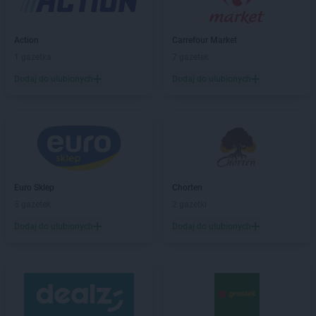
Biedronka
Bestwina
Biedronka
Bezrzecze
Biedronka
Biała
Action
Carrefour Market
Biedronka
Biała Parcela
1 gazetka
7 gazetek
Biedronka
Biała Piska
Dodaj do ulubionych
Dodaj do ulubionych
Biedronka
Biała Podlaska
Biedronka
Biała Rawska
Biedronka
Białe Błota
Biedronka
Białka
Biedronka
Białka Tatrzańska
Biedronka
Białobrzegi
Biedronka
Białogard
Euro Sklep
Chorten
Biedronka
Biały Bór
5 gazetek
2 gazetki
Biedronka
Białystok
Dodaj do ulubionych
Dodaj do ulubionych
Biedronka
Biecz
Biedronka
Biedronka
Biedronka
Biedrusko
Biedronka
Bielany Wrocławskie
Biedronka
Bielawa