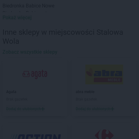
Biedronka
Babice Nowe
Biedronka
Babimost
Pokaż więcej
Biedronka
Baborów
Biedronka
Banie
Inne sklepy w miejscowości Stalowa
Biedronka
Banie Mazurskie
Wola
Biedronka
Banino
Biedronka
Baniocha
Zobacz wszystkie sklepy
Biedronka
Baranowo
Biedronka
Barciany
Biedronka
Barcin
Biedronka
Barczewo
Biedronka
Bardo
Agata
abra meble
Biedronka
Barlinek
Brak gazetek
Brak gazetek
Biedronka
Bartoszyce
Dodaj do ulubionych
Dodaj do ulubionych
Biedronka
Barwice
Biedronka
Będzin
Biedronka
Bełchatów
Biedronka
Bełżyce