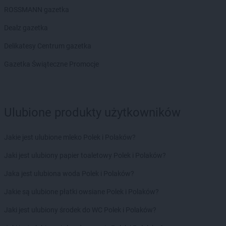
Biedronka
Czerwieńsk
ROSSMANN gazetka
Biedronka
Czerwińsk nad Wisłą
Dealz gazetka
Biedronka
Czerwionka-Leszczyny
Biedronka
Czerwonak
Delikatesy Centrum gazetka
Biedronka
Częstochowa
Gazetka Świąteczne Promocje
Biedronka
Człopa
Biedronka
Człuchów
Biedronka
Czosnów
Biedronka
Czyżew
Ulubione produkty użytkowników
Biedronka
Ćmielów
Biedronka
Ćwiklice
Jakie jest ulubione mleko Polek i Polaków?
Biedronka
Dąbrowa Białostocka
Jaki jest ulubiony papier toaletowy Polek i Polaków?
Biedronka
Dąbrowa Biskupia
Jaka jest ulubiona woda Polek i Polaków?
Biedronka
Dąbrowa Górnicza
Biedronka
Dąbrowa Rzeczycka
Jakie są ulubione płatki owsiane Polek i Polaków?
Biedronka
Dąbrowa Tarnowska
Jaki jest ulubiony środek do WC Polek i Polaków?
Biedronka
Dąbrówka