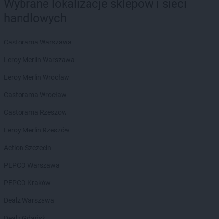
Wybrane lokalizacje sklepów i sieci
Biedronka
Chorzów
handlowych
Biedronka
Choszczno
Biedronka
Chotomów
Castorama Warszawa
Biedronka
Chróścice
Biedronka
Chrzanów
Leroy Merlin Warszawa
Biedronka
Chrząstowice
Leroy Merlin Wrocław
Biedronka
Chwaszczyno
Biedronka
Chybie
Castorama Wrocław
Biedronka
Cianowice Duże
Castorama Rzeszów
Biedronka
Ciążeń
Biedronka
Ciechanów
Leroy Merlin Rzeszów
Biedronka
Ciechanowiec
Action Szczecin
Biedronka
Ciechocinek
Biedronka
Cieplewo
PEPCO Warszawa
Biedronka
Cieszanów
PEPCO Kraków
Biedronka
Cieszyn
Biedronka
Cybinka
Dealz Warszawa
Biedronka
Cynków
Dealz Gdańsk