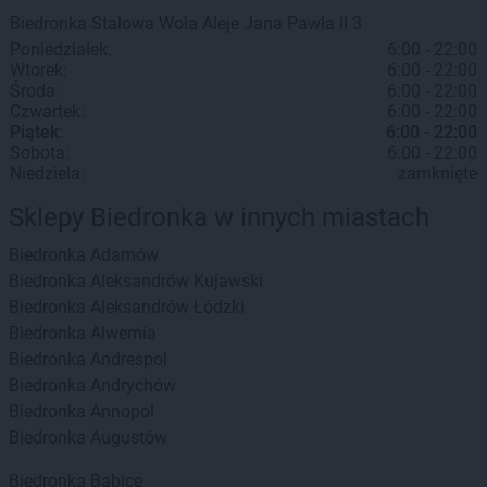
Biedronka
Stalowa Wola
Aleje Jana Pawła II 3
Poniedziałek:
6:00 - 22:00
Wtorek:
6:00 - 22:00
Środa:
6:00 - 22:00
Czwartek:
6:00 - 22:00
Piątek:
6:00 - 22:00
Sobota:
6:00 - 22:00
Niedziela:
zamknięte
Sklepy Biedronka w innych miastach
Biedronka
Adamów
Biedronka
Aleksandrów Kujawski
Biedronka
Aleksandrów Łódzki
Biedronka
Alwernia
Biedronka
Andrespol
Biedronka
Andrychów
Biedronka
Annopol
Biedronka
Augustów
Biedronka
Babice