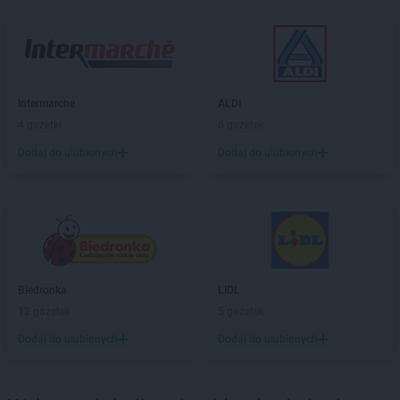
Biedronka
Chełm
Biedronka
Chełmek
Biedronka
Chełmno
Biedronka
Chełmża
Biedronka
Chmielnik
Intermarche
ALDI
Biedronka
Chmielów
4 gazetki
6 gazetek
Biedronka
Choceń
Dodaj do ulubionych
Dodaj do ulubionych
Biedronka
Chocianów
Biedronka
Chocianowice
Biedronka
Chociwel
Biedronka
Choczewo
Biedronka
Chodecz
Biedronka
Chodel
Biedronka
Chodzież
Biedronka
LIDL
Biedronka
Chojna
12 gazetek
5 gazetek
Biedronka
Chojnice
Dodaj do ulubionych
Dodaj do ulubionych
Biedronka
Chojnów
Biedronka
Choroszcz
Biedronka
Chorzele