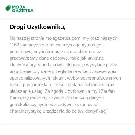
ALDI
Opoczno
Masz sugestie lub pytania?
ALDI
Opole
ALDI
Ostróda
Napisz do nas:
support@mojagazetka.com
ALDI
Ostrołęka
Drogi Użytkowniku,
Współpraca z nami
ALDI
Oświęcim
Na naszej stronie mojagazetka.com, my oraz naszych
ALDI
Ożarów Mazowiecki
Zobacz szczegóły
1162 zaufanych partnerów uzyskujemy dostęp i
ALDI
Ozorków
Retail Radar – analiza rynku
przechowujemy informacje na urządzeniu oraz
ALDI
Pabianice
przetwarzamy dane osobowe, takie jak unikalne
identyfikatory, standardowe informacje wysyłane przez
ALDI
Piekary Śląskie
Wasze ulubione produkty
urządzenie czy dane przeglądania w celu zapewniania
ALDI
Piła
spersonalizowanych reklam, wybór spersonalizowanych
ALDI
Piotrków Trybunalski
Regulamin serwisu i polityka prywatności
treści, pomiar reklam i treści, badanie odbiorców oraz
ALDI
Pleszew
ulepszanie usług. Za zgodą Użytkownika my i Zaufani
ALDI
Płock
Mapa strony
Partnerzy możemy używać dokładnych danych
ALDI
Płońsk
geolokalizacyjnych oraz aktywnie skanować
ALDI
Polkowice
Zawsze najnowsze gazetki w naszej
Wszystkie miasta z lokalizacjami sklepów
charakterystykę urządzenia do celów identyfikacji.
ALDI
Poznań
Ponieważ cenimy Twoją prywatność, prosimy o zgodę na
aplikacji
ALDI
Prudnik
korzystanie z tych technologii poprzez kliknięcie
ALDI
Pruszków
„Akceptuję”. Zgoda jest dobrowolna i zawsze możesz ją