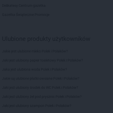
ALDI
Kutno
Delikatesy Centrum gazetka
ALDI
Kwidzyn
Gazetka Świąteczne Promocje
ALDI
Lębork
ALDI
Legionowo
ALDI
Legnica
ALDI
Leszno
Ulubione produkty użytkowników
ALDI
Lipno
ALDI
Lubań
Jakie jest ulubione mleko Polek i Polaków?
ALDI
Lubin
ALDI
Lublin
Jaki jest ulubiony papier toaletowy Polek i Polaków?
ALDI
Lubliniec
Jaka jest ulubiona woda Polek i Polaków?
ALDI
Luboń
Jakie są ulubione płatki owsiane Polek i Polaków?
ALDI
Łódź
Jaki jest ulubiony środek do WC Polek i Polaków?
ALDI
Łomża
ALDI
Łuków
Jaki jest ulubiony żel pod prysznic Polek i Polaków?
ALDI
Malbork
Jaki jest ulubiony szampon Polek i Polaków?
ALDI
Marki