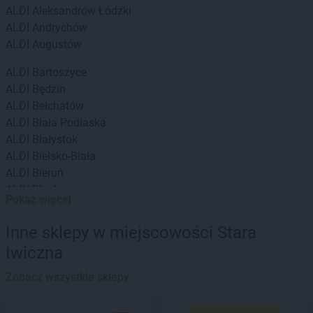
ALDI
Aleksandrów Łódzki
ALDI
Andrychów
ALDI
Augustów
ALDI
Bartoszyce
ALDI
Będzin
ALDI
Bełchatów
ALDI
Biała Podlaska
ALDI
Białystok
ALDI
Bielsko-Biała
ALDI
Bieruń
ALDI
Blachownia
Pokaż więcej
ALDI
Bochnia
ALDI
Brzeg
Inne sklepy w miejscowości Stara
ALDI
Brzeziny
Iwiczna
ALDI
Bydgoszcz
ALDI
Bytom
Zobacz wszystkie sklepy
ALDI
Chełm