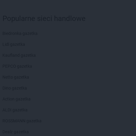
ALDI
Kłodzko
ALDI
Kluczbork
Popularne sieci handlowe
ALDI
Knurów
ALDI
Kobyłka
Biedronka gazetka
ALDI
Kołobrzeg
ALDI
Konin
Lidl gazetka
ALDI
Kosakowo
Kaufland gazetka
ALDI
Kostrzyn nad Odrą
ALDI
Koszalin
PEPCO gazetka
ALDI
Kowale
Netto gazetka
ALDI
Koziegłowy
ALDI
Kraków
Dino gazetka
ALDI
Krapkowice
Action gazetka
ALDI
Krosno
ALDI
Krosno Odrzańskie
ALDI gazetka
ALDI
Krotoszyn
ROSSMANN gazetka
ALDI
Kruszewnia
ALDI
Kryspinów
Dealz gazetka