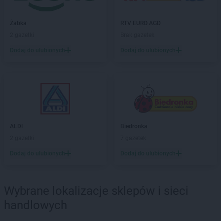
ALDI
Gdańsk
Żabka
RTV EURO AGD
ALDI
Gdynia
2 gazetki
Brak gazetek
ALDI
Giżycko
Dodaj do ulubionych
Dodaj do ulubionych
ALDI
Gliwice
ALDI
Głogów
ALDI
Gniezno
ALDI
Goleniów
ALDI
Gorlice
ALDI
Gorzów Wielkopolski
ALDI
Gostyń
ALDI
Biedronka
ALDI
Grajewo
2 gazetki
7 gazetek
ALDI
Grodzisk Mazowiecki
Dodaj do ulubionych
Dodaj do ulubionych
ALDI
Grodzisk Wielkopolski
ALDI
Grudziądz
ALDI
Gryfice
Wybrane lokalizacje sklepów i sieci
ALDI
Gubin
handlowych
ALDI
Hrubieszów