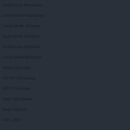
Castorama Warszawa
ALDI
Iława
Leroy Merlin Warszawa
ALDI
Inowrocław
Leroy Merlin Wrocław
ALDI
Jarocin
ALDI
Jastrzębie-Zdrój
Castorama Wrocław
ALDI
Jawor
Castorama Rzeszów
ALDI
Jaworzno
ALDI
Jędrzejów
Leroy Merlin Rzeszów
ALDI
Jelcz-Laskowice
Action Szczecin
ALDI
Jelenia Góra
ALDI
Józefów
PEPCO Warszawa
ALDI
Kalisz
PEPCO Kraków
ALDI
Kamienna Góra
Dealz Warszawa
ALDI
Katowice
ALDI
Kędzierzyn-Koźle
Dealz Gdańsk
ALDI
Kęty
OBI Lublin
ALDI
Kielce
ALDI
Kiełczewo