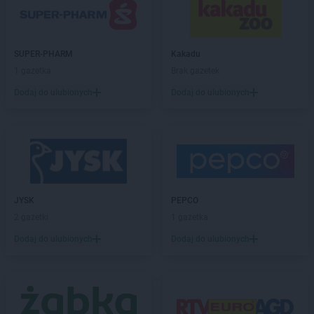
ALDI
Chojnice
ALDI
Chorzów
ALDI
Choszczno
ALDI
SUPER-PHARM
Ciechanów
Kakadu
ALDI
1 gazetka
Cieszyn
Brak gazetek
ALDI
Czechowice-Dziedzice
Dodaj do ulubionych
Dodaj do ulubionych
ALDI
Czerwionka-Leszczyny
ALDI
Częstochowa
ALDI
Dąbrowa Górnicza
ALDI
Dęblin
ALDI
Długołęka
ALDI
Dobra
JYSK
PEPCO
ALDI
Drawsko Pomorskie
2 gazetki
1 gazetka
ALDI
Dywity
Dodaj do ulubionych
Dodaj do ulubionych
ALDI
Działdowo
ALDI
Dzierżoniów
ALDI
Elbląg
ALDI
Ełk