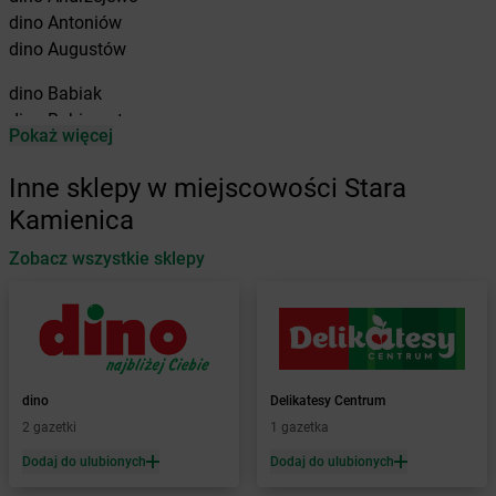
dino
Antoniów
dino
Augustów
dino
Babiak
dino
Babimost
Pokaż więcej
dino
Baborów
dino
Baboszewo
Inne sklepy w miejscowości Stara
dino
Baćkowice
Kamienica
dino
Baczyna
dino
Bądkowo
Zobacz wszystkie sklepy
dino
Bądkowo Kościelne
dino
Bąków
dino
Banie
dino
Baranów
dino
Baranowo
dino
Delikatesy Centrum
dino
Barcin
2 gazetki
1 gazetka
dino
Barczewo
Dodaj do ulubionych
Dodaj do ulubionych
dino
Barkowo
dino
Barlinek