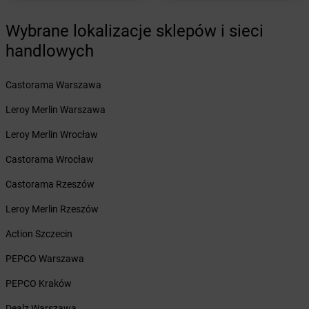
dino
Bartniczka
Wybrane lokalizacje sklepów i sieci
dino
Baruchowo
dino
Barwice
handlowych
dino
Będków
dino
Bedlno
Castorama Warszawa
dino
Bełchatów
Leroy Merlin Warszawa
dino
Bełchów
dino
Bełdów
Leroy Merlin Wrocław
dino
Belęcin
Castorama Wrocław
dino
Bełk
dino
Benice
Castorama Rzeszów
dino
Bestwina
Leroy Merlin Rzeszów
dino
Biadki
dino
Biała
Action Szczecin
dino
Biała Parcela
PEPCO Warszawa
dino
Biała Rawska
dino
Białaczów
PEPCO Kraków
dino
Białogard
Dealz Warszawa