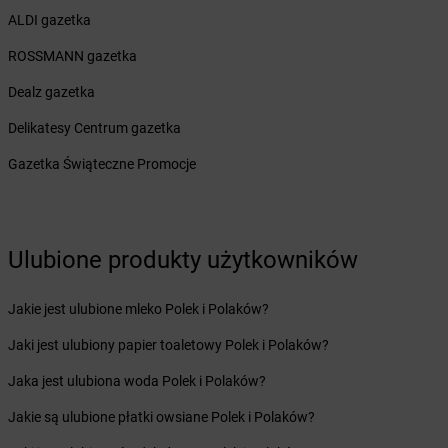
dino
Bilcza
ALDI gazetka
dino
Biskupice
ROSSMANN gazetka
dino
Biskupice Ołoboczne
dino
Biskupiec
Dealz gazetka
dino
Bisztynek
Delikatesy Centrum gazetka
dino
Bławaty
dino
Błędów
Gazetka Świąteczne Promocje
dino
Bledzew
dino
Blizno
dino
Bliżyn
dino
Bobolice
Ulubione produkty użytkowników
dino
Bobrek
dino
Bobrowice
Jakie jest ulubione mleko Polek i Polaków?
dino
Bobrówko
Jaki jest ulubiony papier toaletowy Polek i Polaków?
dino
Bobrownickie Pole
dino
Bobrowniki Wielkie
Jaka jest ulubiona woda Polek i Polaków?
dino
Bobrowo
Jakie są ulubione płatki owsiane Polek i Polaków?
dino
Bobrzany
dino
Bodzewo