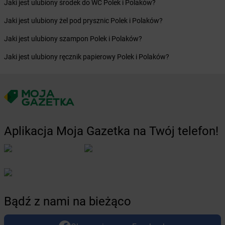
Jaki jest ulubiony środek do WC Polek i Polaków?
dino
Bogatynia
Jaki jest ulubiony żel pod prysznic Polek i Polaków?
dino
Bogucice
dino
Boguszów-Gorce
Jaki jest ulubiony szampon Polek i Polaków?
dino
Boguszyce
Jaki jest ulubiony ręcznik papierowy Polek i Polaków?
dino
Boguty-Żurawie
dino
Bojadła
dino
Bojano
dino
Bojszowy
dino
Bolesław
dino
Bolesławice
Aplikacja Moja Gazetka na Twój telefon!
dino
Bolesławiec
dino
Bolewice
dino
Bolewicko
dino
Bolimów
dino
Bolków
dino
Bolszewo
Bądź z nami na bieżąco
dino
Boniewo
dino
Borawe