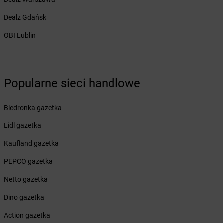
dino
Białuń
dino
Białynin
Dealz Gdańsk
dino
Biedrusko
OBI Lublin
dino
Bielawa
dino
Bielawy
dino
Bielcza
dino
Bielewo
Popularne sieci handlowe
dino
Bielice
dino
Bielsk
Biedronka gazetka
dino
Bielsk Podlaski
dino
Bieniewice
Lidl gazetka
dino
Bieruń
Kaufland gazetka
dino
Bierutów
dino
Bierzglinek
PEPCO gazetka
dino
Bierzwienna Długa
Netto gazetka
dino
Bierzwnik
dino
Biesiekierz
Dino gazetka
dino
Bieżuń
Action gazetka
dino
Bieżyń