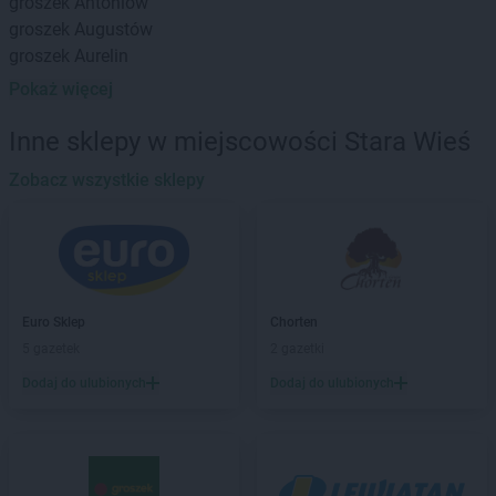
groszek
Antoniów
groszek
Augustów
groszek
Aurelin
Pokaż więcej
groszek
Babiak
groszek
Babice
Inne sklepy w miejscowości Stara Wieś
groszek
Babimost
groszek
Zobacz wszystkie sklepy
Bądki
groszek
Bakałarzewo
groszek
Bałoszyce
groszek
Bandysie
groszek
Baniocha
groszek
Bańska Niżna
Euro Sklep
Chorten
groszek
Baranowo
5 gazetek
2 gazetki
groszek
Barciany
Dodaj do ulubionych
Dodaj do ulubionych
groszek
Barczewo
groszek
Barnim
groszek
Bartoszyce
groszek
Bażanówka