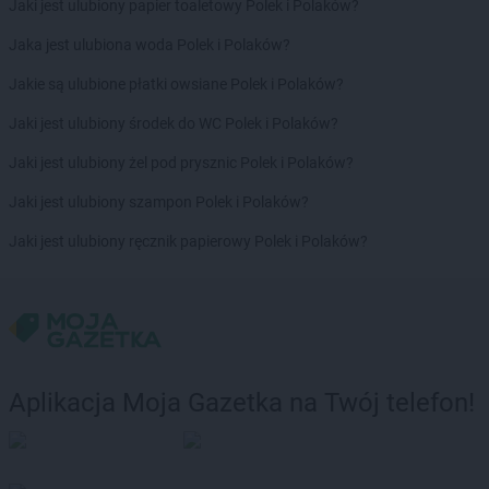
Jaki jest ulubiony papier toaletowy Polek i Polaków?
groszek
Bukowina Tatrzańska
groszek
Bukowno
Jaka jest ulubiona woda Polek i Polaków?
groszek
Bychawa
Jakie są ulubione płatki owsiane Polek i Polaków?
groszek
Bychawka Trzecia-Kolonia
groszek
Byczyna
Jaki jest ulubiony środek do WC Polek i Polaków?
groszek
Bydgoszcz
Jaki jest ulubiony żel pod prysznic Polek i Polaków?
groszek
Bysina
groszek
Bysław
Jaki jest ulubiony szampon Polek i Polaków?
groszek
Bysławek
Jaki jest ulubiony ręcznik papierowy Polek i Polaków?
groszek
Byszwałd
groszek
Bytom
groszek
Bzianka
groszek
Cedry Małe
groszek
Cekcyn
groszek
Ceków
Aplikacja Moja Gazetka na Twój telefon!
groszek
Celiny
groszek
Charzewice
groszek
Chełchy