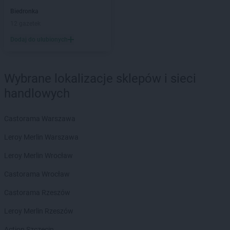
groszek
Bierzwnica
Biedronka
groszek
Biesiadki
12 gazetek
groszek
Biłgoraj
Dodaj do ulubionych
groszek
Binino
groszek
Bircza
groszek
Biskupice
Wybrane lokalizacje sklepów i sieci
groszek
Biskupiec
handlowych
groszek
Biszcza
groszek
Bisztynek
groszek
Błażkowa
Castorama Warszawa
groszek
Błażowa
Leroy Merlin Warszawa
groszek
Błażowa Górna
groszek
Błędów
Leroy Merlin Wrocław
groszek
Bledzew
Castorama Wrocław
groszek
Błogie Szlacheckie
groszek
Bobrowiec
Castorama Rzeszów
groszek
Bobrowniki Małe
Leroy Merlin Rzeszów
groszek
Boby-Kolonia
groszek
Bochnia
Action Szczecin