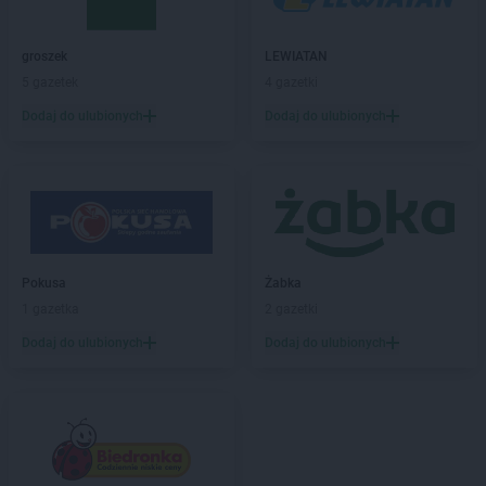
groszek
Będzin
groszek
Bełk
groszek
Bełżec
groszek
LEWIATAN
groszek
Bemowizna
5 gazetek
4 gazetki
groszek
Berezka
Dodaj do ulubionych
Dodaj do ulubionych
groszek
Biała
groszek
Biała Podlaska
groszek
Białoboki
groszek
Białobrzeg
groszek
Białochowo
groszek
Biały Dunajec
Pokusa
Żabka
groszek
Białystok
1 gazetka
2 gazetki
groszek
Biardy
groszek
Biejkowska Wola
Dodaj do ulubionych
Dodaj do ulubionych
groszek
Bielcza
groszek
Bieliniec
groszek
Bielsko-Biała
groszek
Bieniów
groszek
Bierzwienna Długa