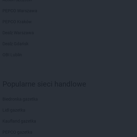
groszek
Bodzanów
PEPCO Warszawa
groszek
Bogate
groszek
Bogatki
PEPCO Kraków
groszek
Bogoria
Dealz Warszawa
groszek
Bogucin
groszek
Bogumiłowice
Dealz Gdańsk
groszek
Bojanów
OBI Lublin
groszek
Bojszowy Nowe
groszek
Bolechowice
groszek
Bolesławiec
groszek
Boleszkowice
Popularne sieci handlowe
groszek
Boratyn
groszek
Borki
Biedronka gazetka
groszek
Borkowo Kościelne
groszek
Borówki
Lidl gazetka
groszek
Boruja
Kaufland gazetka
groszek
Bożacin
groszek
Bożepole Wielkie
PEPCO gazetka