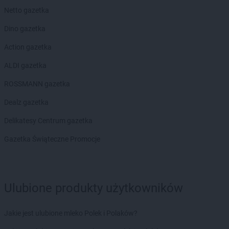
groszek
Brdów
Netto gazetka
groszek
Breń Osuchowski
groszek
Brodnica
Dino gazetka
groszek
Brodnica Dolna
Action gazetka
groszek
Brudzew
groszek
Brzeg
ALDI gazetka
groszek
Brzeg Dolny
ROSSMANN gazetka
groszek
Brzesko
groszek
Brzeszcze
Dealz gazetka
groszek
Brzezie
Delikatesy Centrum gazetka
groszek
Brzezinka
groszek
Brzeziny
Gazetka Świąteczne Promocje
groszek
Brzeźnik
groszek
Brzeźno
groszek
Brzoza
groszek
Brzozie
Ulubione produkty użytkowników
groszek
Brzozowa Gać
groszek
Budzisko
Jakie jest ulubione mleko Polek i Polaków?
groszek
Budzyń