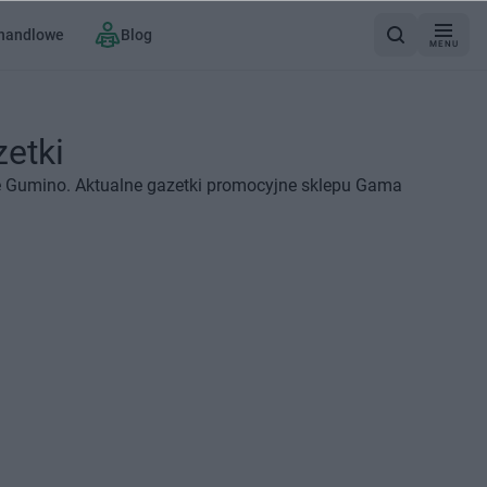
 handlowe
Blog
MENU
etki
e Gumino. Aktualne gazetki promocyjne sklepu Gama