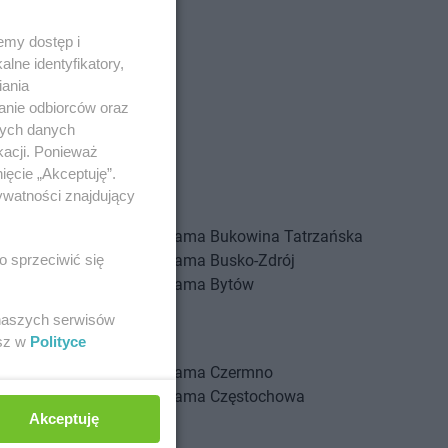
emy dostęp i
lne identyfikatory,
iania
anie odbiorców oraz
nych danych
kacji. Ponieważ
ięcie „Akceptuję”.
stów
ywatności znajdujący
szkowy
Gama
Bukowina Tatrzańska
ewice
Gama
Busko-Zdrój
o sprzeciwić się
ica
Gama
Bytów
i
 naszych serwisów
ć Kujawski
esz w
Polityce
a
Gama
Czermno
a Góra
Gama
Częstochowa
Akceptuję
olas