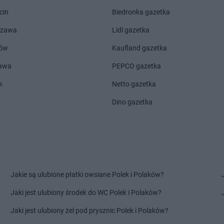
Gama
Końskie
Gama
Kosza
cin
Biedronka gazetka
Gama
Kopanie
Gama
Kozie
Gama
Kopki
Gama
Kraśn
szawa
Lidl gazetka
Gama
Korycin
Gama
Krasn
ów
Kaufland gazetka
Gama
Korzeniewo
Gama
Krośn
odlaska
Gama
Kościerzyna
Gama
Krusz
zawa
PEPCO gazetka
kie
Gama
Kosów Lacki
Gama
Kryni
k
Netto gazetka
Gama
Łódź
Gama
Łozis
Dino gazetka
Gama
Łowicz
miński
Gama
Liśnik Duży
Gama
Lubar
Gama
Lisów
Gama
Luba
dlaski
Gama
Mogielnica
Gama
Mrąg
Gama
Mokre
Gama
Mrzez
Jakie są ulubione płatki owsiane Polek i Polaków?
Gama
Morąg
Gama
Murza
Jaki jest ulubiony środek do WC Polek i Polaków?
Gama
Morawica
Gama
Mysła
Jaki jest ulubiony żel pod prysznic Polek i Polaków?
Gama
Nowe
Gama
Nowe 