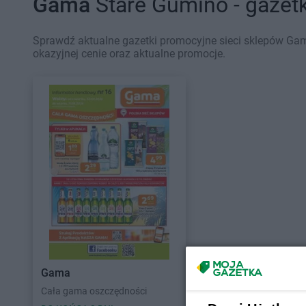
Gama
Stare Gumino - gazet
Sprawdź aktualne gazetki promocyjne sieci sklepów Gam
okazyjnej cenie oraz aktualne promocje.
Gama
Cała gama oszczędności