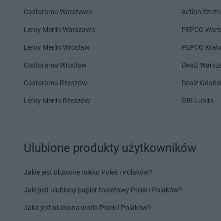
Gama
Kamień
Gama
Klichy
Castorama Warszawa
Action Szcze
Gama
Kędzierzyn-Koźle
Gama
Klimontów
Gama
Kępice
Gama
Kłuśno
Leroy Merlin Warszawa
PEPCO War
Gama
Kętrzyn
Gama
Koczała
Leroy Merlin Wrocław
PEPCO Krak
Gama
Kielce
Gama
Kołobrzeg
Gama
Kiwity
Gama
Komarówka P
Castorama Wrocław
Dealz Wars
Gama
Klęczany
Gama
Kończyce Wiel
Castorama Rzeszów
Dealz Gdańs
Gama
Łąck
Gama
Łapy
Leroy Merlin Rzeszów
OBI Lublin
Gama
Łąkta Górna
Gama
Łaskarzew
Gama
Lechów
Gama
Lidzbark War
Gama
Leśnica
Gama
Lipnica
Ulubione produkty użytkowników
Gama
Majdan
Gama
Międzyrzec Po
Gama
Majdan Królewski
Gama
Mielec
Jakie jest ulubione mleko Polek i Polaków?
Gama
Makarki
Gama
Mień
Jaki jest ulubiony papier toaletowy Polek i Polaków?
Gama
Miastko
Gama
Mijakowo
Jaka jest ulubiona woda Polek i Polaków?
Gama
Nidzica
Gama
Niemce