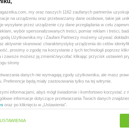
niku,
jagazetka.com, my oraz naszych 1162 zaufanych partnerów uzyskuj
cje na urządzeniu oraz przetwarzamy dane osobowe, takie jak unika
je wysyłane przez urządzenie czy dane przeglądania w celu zapewn
klam, wybór spersonalizowanych treści, pomiar reklam i treści, bad
 zgodą Użytkownika my i Zaufani Partnerzy możemy używać dokład
tach
az aktywnie skanować charakterystykę urządzenia do celów identyfi
ść, prosimy o zgodę na korzystanie z tych technologii poprzez klikn
Kujawski
Gama
Aleksandrów Łódzki
Gama
Augu
a i zawsze możesz ją zmienić/wycofać klikając przycisk ustawień pr
ogu strony
Gama
Bieliny
Gama
Borzy
a
Gama
Bielsk Podlaski
Gama
Bożni
rzetwarzania danych nie wymagają zgody użytkownika, ale masz praw
. Preferencje będą miały zastosowania tylko na tej witrynie.
Gama
Biskupice
Gama
Brodn
ńska
Gama
Bobolice
Gama
Brzeg
szymi informacjami, abyś mógł świadomie i komfortowo korzystać z
Gama
Bodzanów
Gama
Brześ
gółowe informacje dotyczące przetwarzania Twoich danych znajdzi
es
oraz po kliknięciu w „Ustawienia”.
Gama
Chwarszczany
Gama
Czarn
Gama
Ciechanów
Gama
Czarn
USTAWIENIA
Gama
Ciężkowice
Gama
Czarn