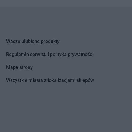
Miasto Lubawskie
Gama
Nowy Targ
łęka
Gama
Otmice
w Mazowiecka
eki
Gama
Puszcza Rządowa
idz
Gama
Pyrzyce
Wasze ulubione produkty
yna
Regulamin serwisu i polityka prywatności
wy
sk
Mapa strony
wórsk
Gama
Rzepin-Kolonia
Wszystkie miasta z lokalizacjami sklepów
Huta
nów
łkowo
Gama
Szczukowice
ianki
Gama
Szczytno
in
Gama
Szerzyny
ówek
Gama
Szewce