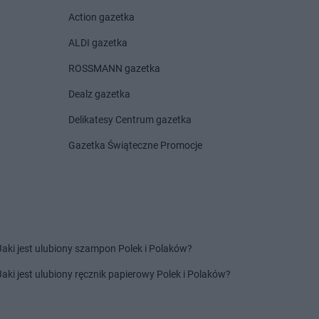
lin
Gama
Krześnica
Action gazetka
nice
Gama
Kunice
ik
Gama
Kurzyna Mała
ALDI gazetka
ystaw
Gama
Kutno
ROSSMANN gazetka
iewice
Gama
Kuźnica
e
Dealz gazetka
ca-Zdrój
Delikatesy Centrum gazetka
ka
Gazetka Świąteczne Promocje
tów
Gama
Lubiczyn
wa
Gama
Lubowidz
owo
Gama
Myślibórz
ino
Jaki jest ulubiony szampon Polek i Polaków?
sichle
Jaki jest ulubiony ręcznik papierowy Polek i Polaków?
kowice
Łubki
Gama
Nowy Dwór