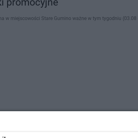
ki promocyjne
a w miejscowości Stare Gumino ważne w tym tygodniu (03.08 - 