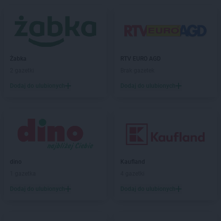
LIDL
Dąbrówka
LIDL
Darłowo
LIDL
Dawidy Bankowe
LIDL
Dębica
LIDL
Dęblin
Żabka
RTV EURO AGD
LIDL
do
2 gazetki
Brak gazetek
LIDL
Dobra
Dodaj do ulubionych
Dodaj do ulubionych
LIDL
Dobre Miasto
LIDL
Drawsko Pomorskie
LIDL
Drezdenko
LIDL
Drogoszewo
LIDL
Dywity
LIDL
Działdowo
LIDL
Działoszyn
dino
Kaufland
LIDL
Dzierżoniów
1 gazetka
4 gazetki
Dodaj do ulubionych
Dodaj do ulubionych
LIDL
Elbląg
LIDL
Garwolin