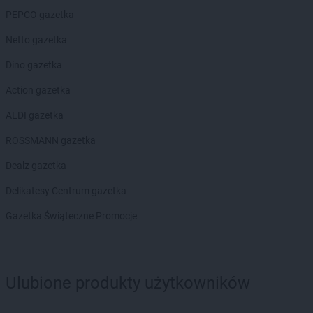
LIDL
Kartuzy
PEPCO gazetka
LIDL
Katowice
LIDL
Kąty Wrocławskie
Netto gazetka
LIDL
Kędzierzyn-Koźle
Dino gazetka
LIDL
Kętrzyn
LIDL
Kęty
Action gazetka
LIDL
Kielce
ALDI gazetka
LIDL
Kłobuck
LIDL
Kłodzko
ROSSMANN gazetka
LIDL
Kluczbork
Dealz gazetka
LIDL
Knurów
LIDL
Kobyłka
Delikatesy Centrum gazetka
LIDL
Kolbudy
Gazetka Świąteczne Promocje
LIDL
Kolbuszowa
LIDL
Kołobrzeg
LIDL
Komorniki
LIDL
Konin
Ulubione produkty użytkowników
LIDL
Konstancin-Jeziorna
LIDL
Konstantynów Łódzki