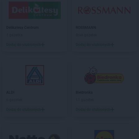
LIDL
Gdańsk
LIDL
Gdynia
LIDL
Giżycko
LIDL
Gliwice
Delikatesy Centrum
ROSSMANN
LIDL
Głogów
1 gazetka
Brak gazetek
LIDL
Głogów Małopolski
Dodaj do ulubionych
Dodaj do ulubionych
LIDL
Głubczyce
LIDL
Głuchołazy
LIDL
Gniezno
LIDL
Gogolin
LIDL
Gołdap
LIDL
Goleniów
LIDL
Gołków
ALDI
Biedronka
LIDL
Golub-Dobrzyń
6 gazetek
11 gazetek
LIDL
Góra Kalwaria
Dodaj do ulubionych
Dodaj do ulubionych
LIDL
Gorlice
LIDL
Gorzów Wielkopolski
LIDL
Gorzyce
LIDL
Gostyń