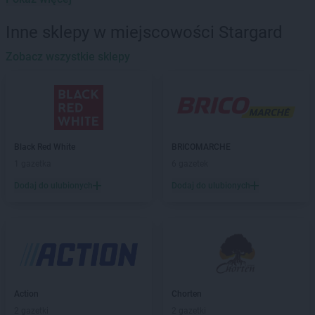
LIDL
Bartoszyce
LIDL
Będzin
Inne sklepy w miejscowości Stargard
LIDL
Bełchatów
LIDL
Zobacz wszystkie sklepy
Biała Podlaska
LIDL
Białobrzegi
LIDL
Białystok
LIDL
Bielany Wrocławskie
LIDL
Bielawa
LIDL
Bielsk Podlaski
Black Red White
BRICOMARCHE
LIDL
Bielsko-Biała
1 gazetka
6 gazetek
LIDL
Bieruń
Dodaj do ulubionych
Dodaj do ulubionych
LIDL
Biłgoraj
LIDL
Biskupiec
LIDL
Bochnia
LIDL
Bogatynia
LIDL
Bolechowo
LIDL
Bolesławiec
LIDL
Bolszewo
Action
Chorten
LIDL
Braniewo
2 gazetki
2 gazetki