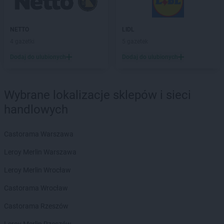
LIDL
Gostynin
LIDL
Grajewo
NETTO
LIDL
LIDL
Grodzisk Mazowiecki
4 gazetki
5 gazetek
LIDL
Grodzisk Wielkopolski
LIDL
Grudziądz
Dodaj do ulubionych
Dodaj do ulubionych
LIDL
Gryfice
LIDL
Gryfino
LIDL
Gryfów Śląski
Wybrane lokalizacje sklepów i sieci
LIDL
Gubin
handlowych
LIDL
Hajnówka
Castorama Warszawa
LIDL
Horodniany
LIDL
Hrubieszów
Leroy Merlin Warszawa
LIDL
Iława
Leroy Merlin Wrocław
LIDL
Imielin
Castorama Wrocław
LIDL
Inowrocław
Castorama Rzeszów
LIDL
Jabłonna