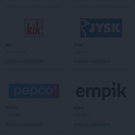
LIDL
Chodzież
LIDL
Chojnice
LIDL
Chojnów
LIDL
Chorzów
LIDL
Choszczno
LIDL
Chrzanów
kik
JYSK
LIDL
Chwaszczyno
Brak gazetek
2 gazetki
LIDL
Chyliczki
Dodaj do ulubionych
Dodaj do ulubionych
LIDL
Ciechanów
LIDL
Cieszyn
LIDL
Czechowice-Dziedzice
LIDL
Czeladź
LIDL
Czersk
LIDL
Częstochowa
LIDL
Człuchów
PEPCO
Empik
LIDL
Czołowo-Kolonia
1 gazetka
1 gazetka
Dodaj do ulubionych
Dodaj do ulubionych
LIDL
Dąbrowa Górnicza
LIDL
Dąbrowa Tarnowska