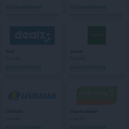
LIDL
Brodnica
Dodaj do ulubionych
Dodaj do ulubionych
LIDL
Brzeg
LIDL
Brzeg Dolny
LIDL
Brzesko
LIDL
Brzeziny
LIDL
Brzozów
LIDL
Buczkowice
Dealz
groszek
LIDL
Budzistowo
2 gazetki
5 gazetek
LIDL
Buk
LIDL
Busko-Zdrój
Dodaj do ulubionych
Dodaj do ulubionych
LIDL
Bydgoszcz
LIDL
Bytom
LIDL
Bytów
LIDL
Chełm
LIDL
Chełmek
LEWIATAN
Stokrotka Market
LIDL
Chełmiec
4 gazetki
1 gazetka
LIDL
Chełmno
LIDL
Chełmża
Dodaj do ulubionych
Dodaj do ulubionych