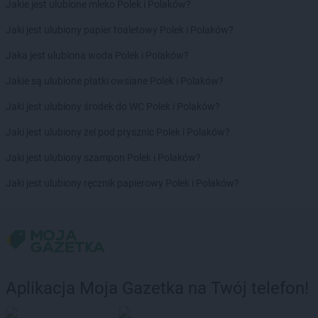
Jakie jest ulubione mleko Polek i Polaków?
LIDL
Kórnik
LIDL
Koronowo
Jaki jest ulubiony papier toaletowy Polek i Polaków?
LIDL
Kosakowo
Jaka jest ulubiona woda Polek i Polaków?
LIDL
Kościan
LIDL
Kościelna Wieś
Jakie są ulubione płatki owsiane Polek i Polaków?
LIDL
Kościerzyna
Jaki jest ulubiony środek do WC Polek i Polaków?
LIDL
Kostrzyn nad Odrą
LIDL
Koszalin
Jaki jest ulubiony żel pod prysznic Polek i Polaków?
LIDL
Kowale
Jaki jest ulubiony szampon Polek i Polaków?
LIDL
Koziegłowy
LIDL
Kozienice
Jaki jest ulubiony ręcznik papierowy Polek i Polaków?
LIDL
Kraków
LIDL
Krapkowice
LIDL
Kraśnik
LIDL
Krasnystaw
LIDL
Krościenko nad Dunajcem
LIDL
Krosno
Aplikacja Moja Gazetka na Twój telefon!
LIDL
Kruszwica
LIDL
Kudowa-Zdrój