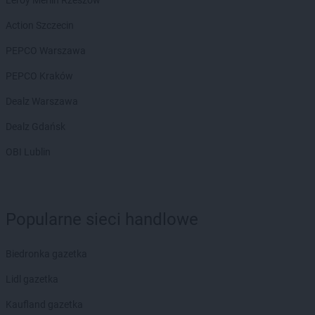
LIDL
Janki
Leroy Merlin Rzeszów
LIDL
Jarocin
Action Szczecin
LIDL
Jarosław
LIDL
Jasienica
PEPCO Warszawa
LIDL
Jasło
PEPCO Kraków
LIDL
Jastrzębie-Zdrój
LIDL
Jawiszowice
Dealz Warszawa
LIDL
Jawor
Dealz Gdańsk
LIDL
Jaworzno
LIDL
Jedrzejow
OBI Lublin
LIDL
Jelcz-Laskowice
LIDL
Jelenia Góra
LIDL
Józefosław
Popularne sieci handlowe
LIDL
Józefów
LIDL
Kalisz
Biedronka gazetka
LIDL
Kamień Pomorski
Lidl gazetka
LIDL
Kamienna Góra
LIDL
Kamińskie
Kaufland gazetka