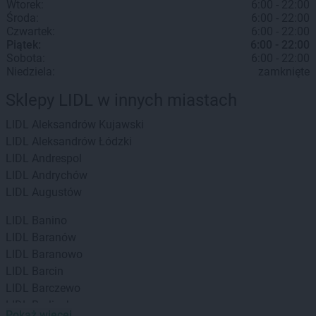
Wtorek:
6:00 - 22:00
Środa:
6:00 - 22:00
Czwartek:
6:00 - 22:00
Piątek:
6:00 - 22:00
Sobota:
6:00 - 22:00
Niedziela:
zamknięte
Sklepy LIDL w innych miastach
LIDL
Aleksandrów Kujawski
LIDL
Aleksandrów Łódzki
LIDL
Andrespol
LIDL
Andrychów
LIDL
Augustów
LIDL
Banino
LIDL
Baranów
LIDL
Baranowo
LIDL
Barcin
LIDL
Barczewo
LIDL
Barlinek
Pokaż więcej