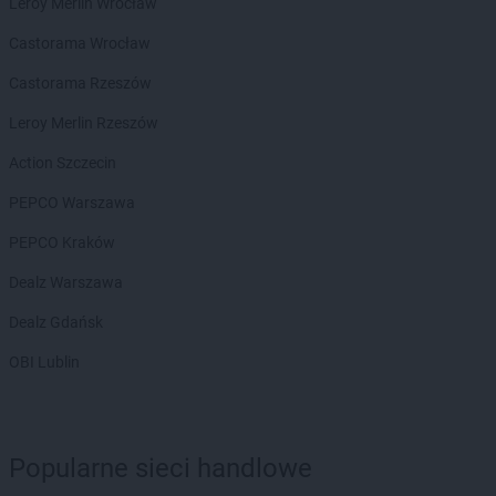
Leroy Merlin Wrocław
ROSSMANN
Głowno
Castorama Wrocław
ROSSMANN
Głubczyce
ROSSMANN
Głuchołazy
Castorama Rzeszów
ROSSMANN
Głuszyca
Leroy Merlin Rzeszów
ROSSMANN
Gniew
ROSSMANN
Gniewkowo
Action Szczecin
ROSSMANN
Gniezno
PEPCO Warszawa
ROSSMANN
Gogolin
ROSSMANN
Golczewo
PEPCO Kraków
ROSSMANN
Gołdap
Dealz Warszawa
ROSSMANN
Goleniów
ROSSMANN
Gołków
Dealz Gdańsk
ROSSMANN
Gołkowice
OBI Lublin
ROSSMANN
Golub-Dobrzyń
ROSSMANN
Góra
ROSSMANN
Góra Kalwaria
ROSSMANN
Górka
Popularne sieci handlowe
ROSSMANN
Gorlice