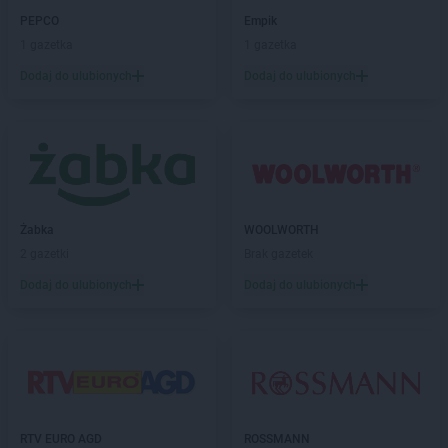
ROSSMANN
Ciechanowiec
PEPCO
Empik
ROSSMANN
Ciechocinek
1 gazetka
1 gazetka
ROSSMANN
Cieszyn
Dodaj do ulubionych
Dodaj do ulubionych
ROSSMANN
Czaplinek
ROSSMANN
Czarna
ROSSMANN
Czarna Białostocka
ROSSMANN
Czarne
ROSSMANN
Czarnków
ROSSMANN
Czchów
ROSSMANN
Czechowice-Dziedzice
Żabka
WOOLWORTH
ROSSMANN
Czeladź
2 gazetki
Brak gazetek
ROSSMANN
Czernichów
Dodaj do ulubionych
Dodaj do ulubionych
ROSSMANN
Czerniejewo
ROSSMANN
Czernikowo
ROSSMANN
Czersk
ROSSMANN
Czerwionka-Leszczyny
ROSSMANN
Częstochowa
ROSSMANN
Człuchów
RTV EURO AGD
ROSSMANN