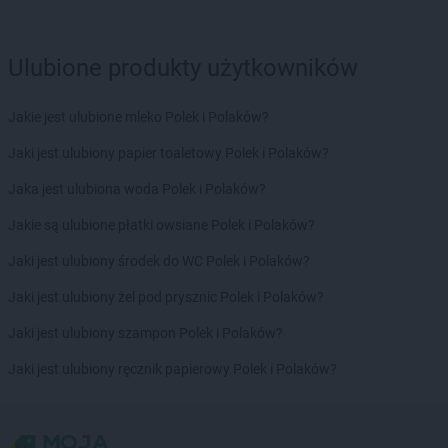
ROSSMANN
Hajnówka
ROSSMANN
Hel
Ulubione produkty użytkowników
ROSSMANN
Hrubieszów
Jakie jest ulubione mleko Polek i Polaków?
ROSSMANN
Iława
ROSSMANN
Iłża
Jaki jest ulubiony papier toaletowy Polek i Polaków?
ROSSMANN
Imielin
Jaka jest ulubiona woda Polek i Polaków?
ROSSMANN
Inowrocław
ROSSMANN
Izabelin
Jakie są ulubione płatki owsiane Polek i Polaków?
ROSSMANN
Jabłonka
Jaki jest ulubiony środek do WC Polek i Polaków?
ROSSMANN
Jabłonowo Pomorskie
Jaki jest ulubiony żel pod prysznic Polek i Polaków?
ROSSMANN
Janikowo
ROSSMANN
Janki
Jaki jest ulubiony szampon Polek i Polaków?
ROSSMANN
Janów Lubelski
Jaki jest ulubiony ręcznik papierowy Polek i Polaków?
ROSSMANN
Janowiec Wielkopolski
ROSSMANN
Januszowice
ROSSMANN
Jarocin
ROSSMANN
Jarosław