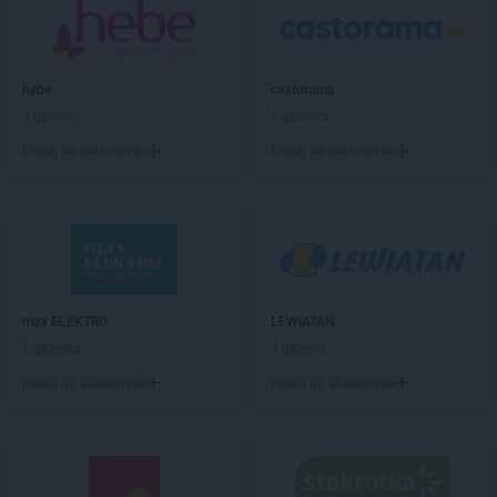
ROSSMANN
Brwinów
ROSSMANN
Brzeg
ROSSMANN
Brzeg Dolny
hebe
castorama
ROSSMANN
Brześć Kujawski
3 gazetki
1 gazetka
ROSSMANN
Brzesko
Dodaj do ulubionych
Dodaj do ulubionych
ROSSMANN
Brzeszcze
ROSSMANN
Brzeziny
ROSSMANN
Brzostek
ROSSMANN
Brzozów
ROSSMANN
Budzistowo
ROSSMANN
Buk
ROSSMANN
Busko-Zdrój
max ELEKTRO
LEWIATAN
ROSSMANN
Byczyna
1 gazetka
4 gazetki
ROSSMANN
Bydgoszcz
Dodaj do ulubionych
Dodaj do ulubionych
ROSSMANN
Bystrzyca Kłodzka
ROSSMANN
Bytom
ROSSMANN
Bytom Odrzański
ROSSMANN
Bytów