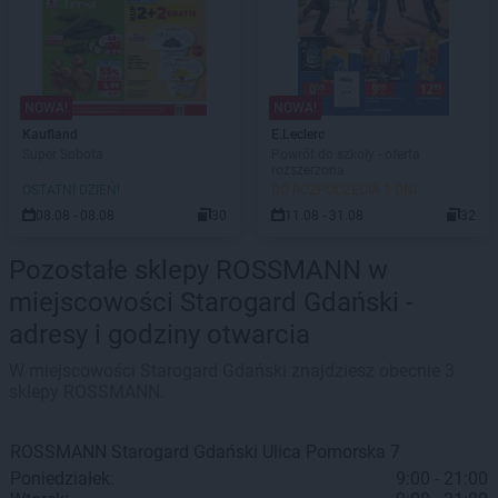
NOWA!
NOWA!
Kaufland
E.Leclerc
Super Sobota
Powrót do szkoły - oferta
rozszerzona
OSTATNI DZIEŃ!
DO ROZPOCZĘCIA 3 DNI
08.08 - 08.08
30
11.08 - 31.08
32
Pozostałe sklepy ROSSMANN w
miejscowości Starogard Gdański -
adresy i godziny otwarcia
W miejscowości Starogard Gdański znajdziesz obecnie 3
sklepy ROSSMANN.
ROSSMANN
Starogard Gdański
Ulica Pomorska 7
Poniedziałek:
9:00 - 21:00