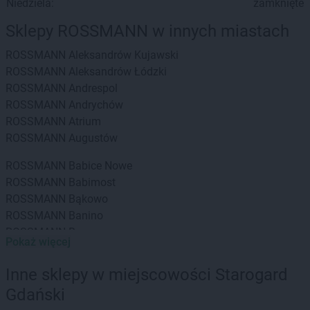
Niedziela:
zamknięte
Sklepy ROSSMANN w innych miastach
ROSSMANN
Aleksandrów Kujawski
ROSSMANN
Aleksandrów Łódzki
ROSSMANN
Andrespol
ROSSMANN
Andrychów
ROSSMANN
Atrium
ROSSMANN
Augustów
ROSSMANN
Babice Nowe
ROSSMANN
Babimost
ROSSMANN
Bąkowo
ROSSMANN
Banino
ROSSMANN
Baranowo
Pokaż więcej
ROSSMANN
Barcin
ROSSMANN
Barczewo
Inne sklepy w miejscowości Starogard
ROSSMANN
Barlinek
Gdański
ROSSMANN
Bartoszyce