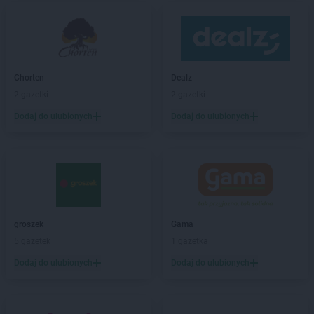
ROSSMANN
Bierutów
ROSSMANN
Biłgoraj
ROSSMANN
Biskupiec
ROSSMANN
Blachownia
ROSSMANN
Błonie
Chorten
Dealz
ROSSMANN
Bobolice
2 gazetki
2 gazetki
ROSSMANN
Bobowa
Dodaj do ulubionych
Dodaj do ulubionych
ROSSMANN
Bochnia
ROSSMANN
Bogatynia
ROSSMANN
Boguchwała
ROSSMANN
Boguszów-Gorce
ROSSMANN
Bolechowo
ROSSMANN
Bolesławiec
groszek
Gama
ROSSMANN
Bolków
5 gazetek
1 gazetka
ROSSMANN
Bolszewo
ROSSMANN
Borek Wielkopolski
Dodaj do ulubionych
Dodaj do ulubionych
ROSSMANN
Braniewo
ROSSMANN
Brodnica
ROSSMANN
Brusy