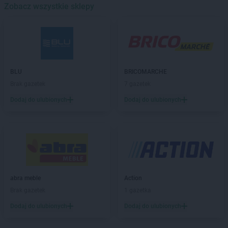
ROSSMANN
Barwice
Zobacz wszystkie sklepy
ROSSMANN
Będzin
ROSSMANN
Bełchatów
ROSSMANN
Bełżyce
ROSSMANN
Biała Piska
ROSSMANN
Biała Podlaska
BLU
BRICOMARCHE
ROSSMANN
Białe Błota
Brak gazetek
7 gazetek
ROSSMANN
Białka Tatrzańska
Dodaj do ulubionych
Dodaj do ulubionych
ROSSMANN
Białki
ROSSMANN
Białobrzegi
ROSSMANN
Bialogard
ROSSMANN
Białystok
ROSSMANN
Biecz
ROSSMANN
Biedrusko
ROSSMANN
Bielany Wrocławskie
abra meble
Action
ROSSMANN
Bielawa
Brak gazetek
1 gazetka
ROSSMANN
Bielsk Podlaski
Dodaj do ulubionych
Dodaj do ulubionych
ROSSMANN
Bielsko-Biała
ROSSMANN
Bieruń