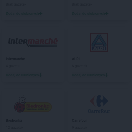
ROSSMANN
Dąbrowa Białostocka
Brak gazetek
Brak gazetek
ROSSMANN
Dąbrowa Górnicza
Dodaj do ulubionych
Dodaj do ulubionych
ROSSMANN
Dąbrowa Tarnowska
ROSSMANN
Dąbrówka
ROSSMANN
Darłowo
ROSSMANN
Dawidy Bankowe
ROSSMANN
Dębe Wielkie
ROSSMANN
Dębica
ROSSMANN
Dęblin
Intermarche
ALDI
ROSSMANN
Dębno
4 gazetki
6 gazetek
ROSSMANN
Debrzno
Dodaj do ulubionych
Dodaj do ulubionych
ROSSMANN
Dobczyce
ROSSMANN
Dobiegniew
ROSSMANN
Dobra
ROSSMANN
Dobre Miasto
ROSSMANN
Dobrzyń nad Wisłą
ROSSMANN
Drawsko Pomorskie
Biedronka
Carrefour
ROSSMANN
Drezdenko
12 gazetek
9 gazetek
ROSSMANN
Drobin