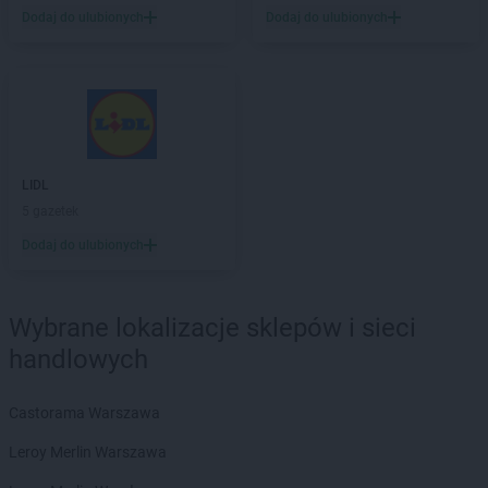
ROSSMANN
Duszniki-Zdrój
Dodaj do ulubionych
Dodaj do ulubionych
ROSSMANN
Dynów
ROSSMANN
Działdowo
ROSSMANN
Dzierzgoń
ROSSMANN
Dzierżoniów
ROSSMANN
Elbląg
LIDL
ROSSMANN
Ełk
5 gazetek
ROSSMANN
fc
Dodaj do ulubionych
ROSSMANN
Garwolin
ROSSMANN
Gdańsk
Wybrane lokalizacje sklepów i sieci
ROSSMANN
Gdów
handlowych
ROSSMANN
Gdynia
ROSSMANN
Giżycko
ROSSMANN
Gliwice
Castorama Warszawa
ROSSMANN
Głogów
Leroy Merlin Warszawa
ROSSMANN
Głogów Małopolski
ROSSMANN
Głogówek