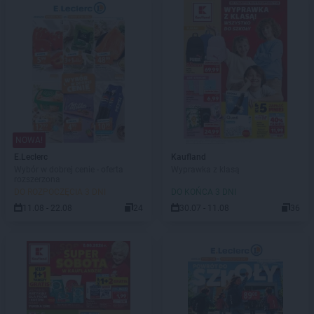
NOWA!
E.Leclerc
Kaufland
Wybór w dobrej cenie - oferta
Wyprawka z klasą
rozszerzona
DO ROZPOCZĘCIA 3 DNI
DO KOŃCA 3 DNI
11.08 - 22.08
24
30.07 - 11.08
36