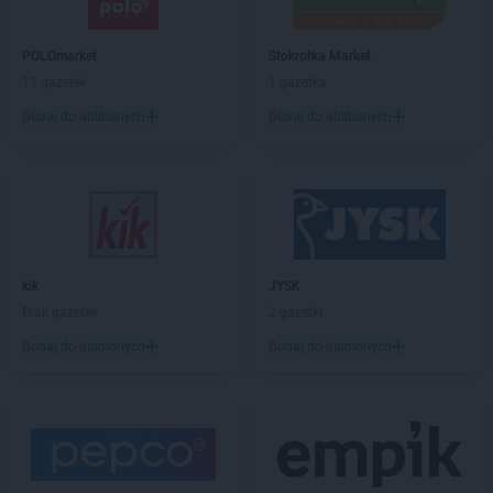
ROSSMANN
CH
ROSSMANN
Chełm
POLOmarket
Stokrotka Market
ROSSMANN
Chełmek
11 gazetek
1 gazetka
ROSSMANN
Chełmno
Dodaj do ulubionych
Dodaj do ulubionych
ROSSMANN
Chełmża
ROSSMANN
Chocianów
ROSSMANN
Chociwel
ROSSMANN
Choczewo
ROSSMANN
Chodzież
ROSSMANN
Chojna
kik
JYSK
ROSSMANN
Chojnice
Brak gazetek
2 gazetki
ROSSMANN
Chojnów
ROSSMANN
Choroszcz
Dodaj do ulubionych
Dodaj do ulubionych
ROSSMANN
Chorzów
ROSSMANN
Choszczno
ROSSMANN
Chrzanów
ROSSMANN
Chwaszczyno
ROSSMANN
Ciechanów