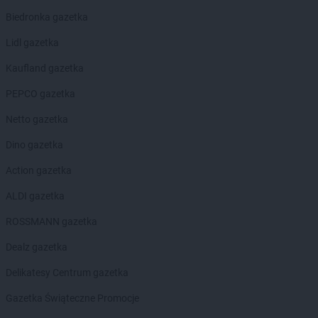
ROSSMANN
Górowo Iławeckie
Biedronka gazetka
ROSSMANN
Gorzów Wielkopolski
ROSSMANN
Gorzyce
Lidl gazetka
ROSSMANN
Gościcino
Kaufland gazetka
ROSSMANN
Gostyń
ROSSMANN
Gostynin
PEPCO gazetka
ROSSMANN
Grabów nad Prosną
Netto gazetka
ROSSMANN
Grajewo
ROSSMANN
Grębocin
Dino gazetka
ROSSMANN
Grodków
Action gazetka
ROSSMANN
Grodzisk Mazowiecki
ROSSMANN
Grodzisk Wielkopolski
ALDI gazetka
ROSSMANN
Grójec
ROSSMANN gazetka
ROSSMANN
Gromnik
ROSSMANN
Grudziądz
Dealz gazetka
ROSSMANN
Gryfice
Delikatesy Centrum gazetka
ROSSMANN
Gryfino
ROSSMANN
Gryfów Śląski
Gazetka Świąteczne Promocje
ROSSMANN
Gubin