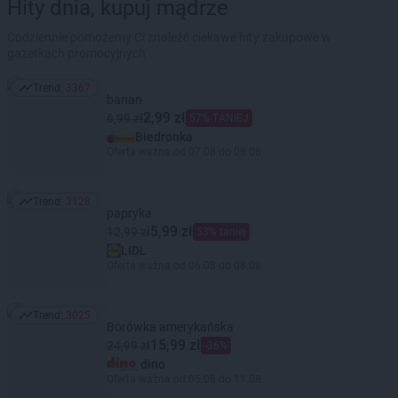
Hity dnia, kupuj mądrze
Codziennie pomożemy Ci znaleźć ciekawe hity zakupowe w
gazetkach promocyjnych
Trend:
3367
Trend: 3367
banan
2,99 zł
6,99 zł
57% TANIEJ
Biedronka
Oferta ważna od 07.08 do 08.08
Trend:
3128
Trend: 3128
papryka
5,99 zł
12,99 zł
53% taniej
LIDL
Oferta ważna od 06.08 do 08.08
Trend:
3025
Trend: 3025
Borówka amerykańska
15,99 zł
24,99 zł
-36%
dino
Oferta ważna od 05.08 do 11.08