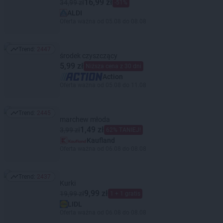
16,99 zł
34,99 zł
-51%
ALDI
Oferta ważna od 05.08 do 08.08
Trend:
2447
Trend: 2447
środek czyszczący
5,99 zł
Niższa cena z 30 dni
Action
Oferta ważna od 05.08 do 11.08
Trend:
2445
Trend: 2445
marchew młoda
1,49 zł
3,99 zł
62% TANIEJ!
Kaufland
Oferta ważna od 06.08 do 08.08
Trend:
2437
Trend: 2437
Kurki
9,99 zł
19,99 zł
1 + 1 gratis
LIDL
Oferta ważna od 06.08 do 08.08