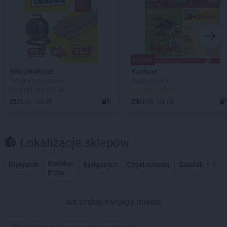
NOWA!
BRICOMARCHE
Kaufland
Totalne hity cenowe
Super Sobota
DO KOŃCA 1 DZIEŃ
JUŻ OD JUTRA!
29.07 - 08.08
9
08.08 - 08.08
Lokalizacje sklepów
Bielsko-
Białystok
Bydgoszcz
Częstochowa
Gdańsk
Gdy
Biała
lub szukaj swojego miasta