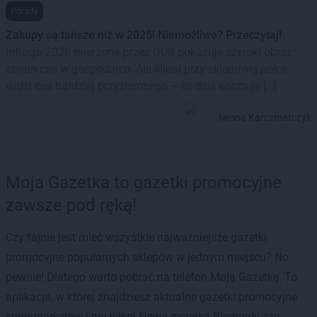
Porady
Zakupy są tańsze niż w 2025! Niemożliwe? Przeczytaj!
Inflacja 2026 mierzona przez GUS pokazuje szeroki obraz
zmian cen w gospodarce. Ale klient przy sklepowej półce
widzi coś bardziej przyziemnego – ile dziś kosztuje […]
Iwona Karczmarczyk
Moja Gazetka to gazetki promocyjne
zawsze pod ręką!
Czy fajnie jest mieć wszystkie najważniejsze gazetki
promocyjne popularnych sklepów w jednym miejscu? No
pewnie! Dlatego warto pobrać na telefon Moją Gazetkę. To
aplikacja, w której znajdziesz aktualne gazetki promocyjne
supermarketów i nie tylko! Nowa gazetka Biedronki czy