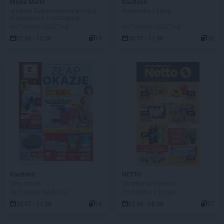
Media Markt
Kaufland
☀️Letnia ZestawoMania!☀️Kupuj
Wyprawka z klasą
w zestawach i oszczędzaj
AKTUALNA GAZETKA
AKTUALNA GAZETKA
07.08 - 12.08
15
30.07 - 11.08
36
Kaufland
NETTO
Złap okazje
Gazetka spożywcza
AKTUALNA GAZETKA
DO KOŃCA 1 DZIEŃ
30.07 - 11.08
18
03.08 - 08.08
37