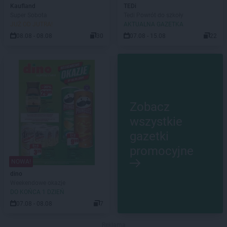
Kaufland
TEDi
Super Sobota
Tedi Powrót do szkoły
JUŻ OD JUTRA!
AKTUALNA GAZETKA
08.08 - 08.08
30
07.08 - 15.08
22
Zobacz
wszystkie
gazetki
promocyjne
NOWA!
dino
Weekendowe okazje
DO KOŃCA 1 DZIEŃ
07.08 - 08.08
7
Reklama