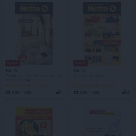
NOWA!
NOWA!
NETTO
NETTO
Temat tygodnia: Porządkowanie i
Gazetka spożywcza
organizacja 🗃️
DO ROZPOCZĘCIA 3 DNI
DO ROZPOCZĘCIA 3 DNI
10.08 - 14.08
4
10.08 - 14.08
38