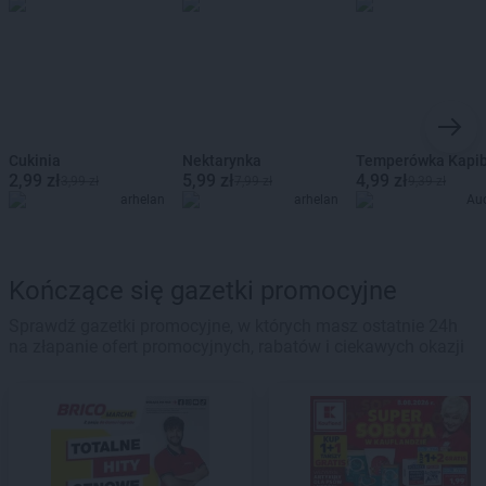
Cukinia
Nektarynka
Temperówka Kapi
2,99 zł
5,99 zł
4,99 zł
3,99 zł
7,99 zł
9,39 zł
arhelan
arhelan
Au
Kończące się gazetki promocyjne
Sprawdź gazetki promocyjne, w których masz ostatnie 24h
na złapanie ofert promocyjnych, rabatów i ciekawych okazji