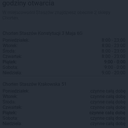
godziny otwarcia
W miejscowości Staszów znajdziesz obecnie 2 sklepy
Chorten.
Chorten
Staszów
Konstytucji 3 Maja 6G
Poniedziałek:
8:00 - 23:00
Wtorek:
8:00 - 23:00
Środa:
8:00 - 23:00
Czwartek:
8:00 - 23:00
Piątek:
9:00 - 0:00
Sobota:
9:00 - 0:00
Niedziela:
9:00 - 20:00
Chorten
Staszów
Krakowska 51
Poniedziałek:
czynne całą dobę
Wtorek:
czynne całą dobę
Środa:
czynne całą dobę
Czwartek:
czynne całą dobę
Piątek:
czynne całą dobę
Sobota:
czynne całą dobę
Niedziela:
czynne całą dobę