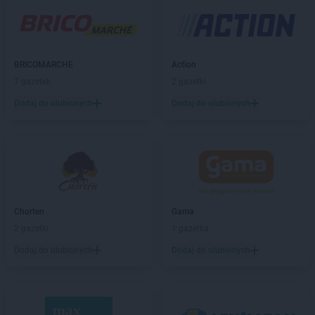
Chorten
Baranowo
Chorten
Barchów
Chorten
Barcikowo
Chorten
Barcin
BRICOMARCHE
Action
Chorten
Bargłów Kościelny
7 gazetek
2 gazetki
Chorten
Bartniki
Dodaj do ulubionych
Dodaj do ulubionych
Chorten
Bartołty Wielkie
Chorten
Bartoszyce
Chorten
Będzieszyn
Chorten
Bełchatów
Chorten
Bezledy
Chorten
Biała Niżna
Chorten
Biała Piska
Chorten
Gama
Chorten
Biała Podlaska
2 gazetki
1 gazetka
Chorten
Biała Rawska
Dodaj do ulubionych
Dodaj do ulubionych
Chorten
Białebłoto-Kobyla
Chorten
Białebłoto-Stara Wieś
Chorten
Białobiel
Chorten
Białobrzegi