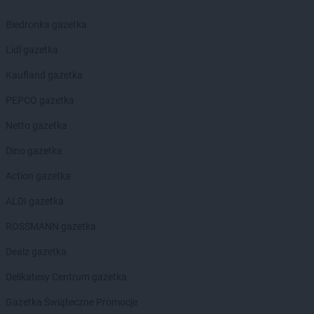
Chorten
Chojno Nowe Drugie
Chorten
Chojnów
Biedronka gazetka
Chorten
Choroszcz
Lidl gazetka
Chorten
Chorzów
Chorten
Choszczewo
Kaufland gazetka
Chorten
Choszczno
PEPCO gazetka
Chorten
Chrzanów
Chorten
Ciechanów
Netto gazetka
Chorten
Ciechanowiec
Dino gazetka
Chorten
Ciemne
Chorten
Cierno-Żabieniec
Action gazetka
Chorten
Cieszyn
ALDI gazetka
Chorten
Cisewie
Chorten
Cyców-Kolonia Druga
ROSSMANN gazetka
Chorten
Czadrów
Dealz gazetka
Chorten
Czaple
Chorten
Czarna
Delikatesy Centrum gazetka
Chorten
Czarna Białostocka
Gazetka Świąteczne Promocje
Chorten
Czarna Wieś Kościelna