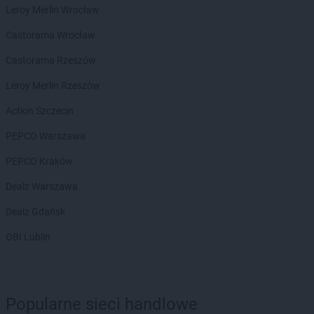
Chorten
Bydgoszcz
Leroy Merlin Wrocław
Chorten
Bytom
Chorten
Castorama Wrocław
Bytów
Castorama Rzeszów
Chorten
Cekcyn
Chorten
Celestynów
Leroy Merlin Rzeszów
Chorten
Celiny
Action Szczecin
Chorten
Cepno
Chorten
Chałupy
PEPCO Warszawa
Chorten
Chełm
PEPCO Kraków
Chorten
Chełm Śląski
Chorten
Chełmek
Dealz Warszawa
Chorten
Chełmno
Dealz Gdańsk
Chorten
Chełmża
Chorten
Chłopy
OBI Lublin
Chorten
Chociule
Chorten
Chociw
Chorten
Chodzież
Chorten
Chojnice
Popularne sieci handlowe