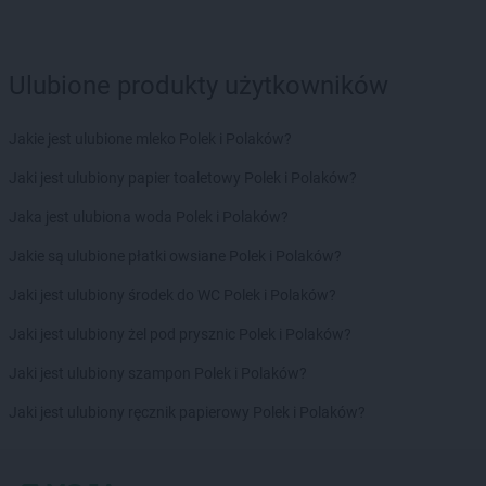
Chorten
Czarnków
Chorten
Czarnotrzew
Chorten
Czarnów
Ulubione produkty użytkowników
Chorten
Czarny Bór
Chorten
Czechowice-Dziedzice
Jakie jest ulubione mleko Polek i Polaków?
Chorten
Czernice Borowe
Chorten
Czerniewice
Jaki jest ulubiony papier toaletowy Polek i Polaków?
Chorten
Czernikowo
Jaka jest ulubiona woda Polek i Polaków?
Chorten
Czerwieńsk
Chorten
Częstochowa
Jakie są ulubione płatki owsiane Polek i Polaków?
Chorten
Człuchów
Jaki jest ulubiony środek do WC Polek i Polaków?
Chorten
Czosnów
Chorten
Czyczkowy
Jaki jest ulubiony żel pod prysznic Polek i Polaków?
Chorten
Czyże
Jaki jest ulubiony szampon Polek i Polaków?
Chorten
Czyżew
Jaki jest ulubiony ręcznik papierowy Polek i Polaków?
Chorten
Dąbrowa
Chorten
Dąbrowa Białostocka
Chorten
Dąbrowa Chełmińska