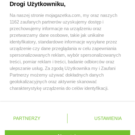
Drogi Użytkowniku,
Chorten
Dobry Las
Współpraca z nami
Chorten
Dobrzyniewo Duże
Na naszej stronie mojagazetka.com, my oraz naszych
Zobacz szczegóły
Chorten
Dobrzyniewo Fabryczne
1162 zaufanych partnerów uzyskujemy dostęp i
Retail Radar – analiza rynku
Chorten
Dokudów Drugi
przechowujemy informacje na urządzeniu oraz
Chorten
Dolistowo Nowe
przetwarzamy dane osobowe, takie jak unikalne
Chorten
identyfikatory, standardowe informacje wysyłane przez
Dolna Grupa
Wasze ulubione produkty
urządzenie czy dane przeglądania w celu zapewniania
Chorten
Domaniew
spersonalizowanych reklam, wybór spersonalizowanych
Chorten
Dopiewo
Regulamin serwisu i polityka prywatności
treści, pomiar reklam i treści, badanie odbiorców oraz
Chorten
Drawsko Pomorskie
ulepszanie usług. Za zgodą Użytkownika my i Zaufani
Chorten
Drążdżewo
Mapa strony
Partnerzy możemy używać dokładnych danych
Chorten
Drohiczyn
geolokalizacyjnych oraz aktywnie skanować
Chorten
Drozdowo
Zawsze najnowsze gazetki w naszej
Wszystkie miasta z lokalizacjami sklepów
charakterystykę urządzenia do celów identyfikacji.
Chorten
Drwęck
Ponieważ cenimy Twoją prywatność, prosimy o zgodę na
aplikacji
Chorten
Drwinia
korzystanie z tych technologii poprzez kliknięcie
Chorten
Drzewica
„Akceptuję”. Zgoda jest dobrowolna i zawsze możesz ją
+ 1,5 mln zadowolonych kupujących
Chorten
Drzonówko
zmienić/wycofać klikając przycisk ustawień prywatności
Polska
Czechy
Ukraina
Litwa
Słowacja
Rumunia
PARTNERZY
USTAWIENIA
Chorten
znajdujący się w lewym dolnym rogu strony
Drzycim
Chorten
Dubiny
. Niektóre rodzaje przetwarzania danych nie wymagają