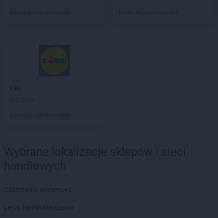
Chorten
Brwinów
Dodaj do ulubionych
Dodaj do ulubionych
Chorten
Brzesko
Chorten
Brzeszcze
Chorten
Brzezie
Chorten
Brzeźnica
Chorten
Brzeźnio
Chorten
Brzóski-Gromki
LIDL
Chorten
Brzoza
5 gazetek
Chorten
Brzozówka
Chorten
Budki Piaseckie
Dodaj do ulubionych
Chorten
Budy Barcząckie
Chorten
Budziska
Chorten
Wybrane lokalizacje sklepów i sieci
Bugaj
Chorten
Buk
handlowych
Chorten
Bukowiec
Chorten
Bukowina
Castorama Warszawa
Chorten
Burkat
Chorten
Leroy Merlin Warszawa
Burzyn