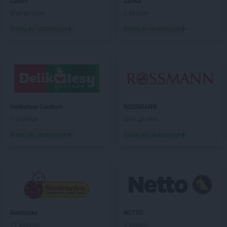
Laboo
Żabka
Chorten
Borów Wielki
Brak gazetek
2 gazetki
Chorten
Borowe
Chorten
Dodaj do ulubionych
Borowina
Dodaj do ulubionych
Chorten
Borzęcin Duży
Chorten
Borzymy
Chorten
Boże
Chorten
Braciejówka
Chorten
Bramki
Chorten
Braniewo
Delikatesy Centrum
ROSSMANN
Chorten
Brańsk
1 gazetka
Brak gazetek
Chorten
Brenna
Dodaj do ulubionych
Dodaj do ulubionych
Chorten
Brochów
Chorten
Brójce
Chorten
Brok
Chorten
Brończany
Chorten
Broniewice
Chorten
Bronowo
Chorten
Brudki Stare
Biedronka
NETTO
Chorten
Brusy
11 gazetek
4 gazetki