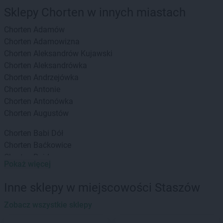
Sklepy Chorten w innych miastach
Chorten
Adamów
Chorten
Adamowizna
Chorten
Aleksandrów Kujawski
Chorten
Aleksandrówka
Chorten
Andrzejówka
Chorten
Antonie
Chorten
Antonówka
Chorten
Augustów
Chorten
Babi Dół
Chorten
Baćkowice
Chorten
Bajdy
Pokaż więcej
Chorten
Bajki-Zalesie
Chorten
Bakałarzewo
Inne sklepy w miejscowości Staszów
Chorten
Bąkowo
Chorten
Zobacz wszystkie sklepy
Banie
Chorten
Banino