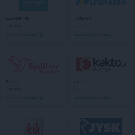
Chorten
Białogard
Chorten
Białogóra
max ELEKTRO
LEWIATAN
Chorten
Białousy
1 gazetka
4 gazetki
Chorten
Białowieża
Chorten
Białożewin
Dodaj do ulubionych
Dodaj do ulubionych
Chorten
Białystok
Chorten
Biecz
Chorten
Biedaszki
Chorten
Biedrzychowice
Chorten
Bielany-Żyłaki
Chorten
Bielicha
Koliber
kakto.pl
Chorten
Bieliny
1 gazetka
1 gazetka
Chorten
Bielsk Podlaski
Dodaj do ulubionych
Dodaj do ulubionych
Chorten
Bielsko-Biała
Chorten
Bierwce
Chorten
Biłgoraj
Chorten
Biskupiec
Chorten
Biskupiec-Kolonia Trzecia