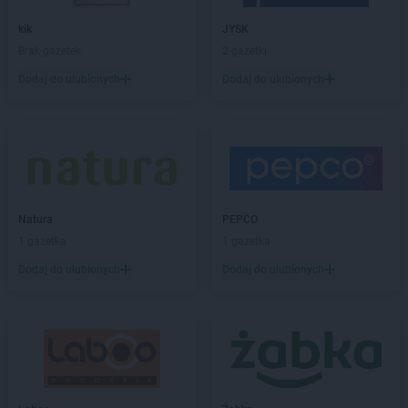
Chorten
Błędowo
Chorten
Blochy
kik
JYSK
Chorten
Błonie
Brak gazetek
2 gazetki
Chorten
Bobrówka
Dodaj do ulubionych
Dodaj do ulubionych
Chorten
Bobrowniki
Chorten
Bochnia
Chorten
Boćki
Chorten
Bodaczów
Chorten
Bogatynia
Chorten
Bogdanka
Chorten
Natura
Bojano
PEPCO
Chorten
1 gazetka
Bolęcin
1 gazetka
Chorten
Bolesławiec
Dodaj do ulubionych
Dodaj do ulubionych
Chorten
Bolimów
Chorten
Bolków
Chorten
Bolszewo
Chorten
Borek
Chorten
Borki
Chorten
Borkowo