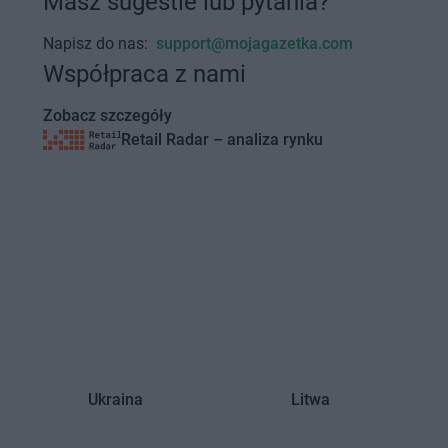
Masz sugestie lub pytania?
Napisz do nas:
support@mojagazetka.com
Współpraca z nami
Zobacz szczegóły
Retail Radar – analiza rynku
Ukraina
Litwa