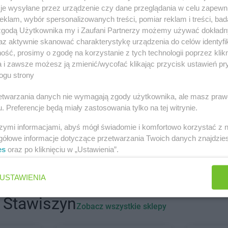
h miastach
je wysyłane przez urządzenie czy dane przeglądania w celu zapewn
klam, wybór spersonalizowanych treści, pomiar reklam i treści, bad
 zgodą Użytkownika my i Zaufani Partnerzy możemy używać dokład
az aktywnie skanować charakterystykę urządzenia do celów identyfi
ść, prosimy o zgodę na korzystanie z tych technologii poprzez klikn
ław
Twój Market
Bydgoszcz
a i zawsze możesz ją zmienić/wycofać klikając przycisk ustawień pr
ogu strony
rzetwarzania danych nie wymagają zgody użytkownika, ale masz praw
. Preferencje będą miały zastosowania tylko na tej witrynie.
ca
szymi informacjami, abyś mógł świadomie i komfortowo korzystać z
Twój Market
Gniezno
gółowe informacje dotyczące przetwarzania Twoich danych znajdzi
owo
Twój Market
Golina
es
oraz po kliknięciu w „Ustawienia”.
Kujawska
USTAWIENIA
 Stawiszyn
Zobacz wszystkie sklepy
w
Twój Market
Koło
Twój Market
a
Twój Market
Konin
Twój Market