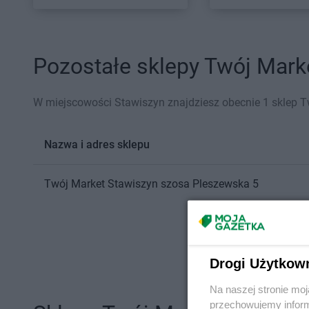
Pozostałe sklepy Twój Marke
W miejscowości Stawiszyn znajdziesz obecnie 1 sklep T
Nazwa i adres sklepu
Twój Market
Stawiszyn
szosa Pleszewska 5
Drogi Użytkow
Na naszej stronie mo
przechowujemy informa