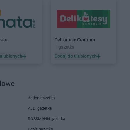
lska
Delikatesy Centrum
1 gazetka
Pyzdry
 ulubionych
Dodaj do ulubionych
dlowe
Stawiszyn
Twój Market
Strzelno
Strzałkowo
Action gazetka
ALDI gazetka
ROSSMANN gazetka
Włocławek
Twój Market
Września
Dealz gazetka