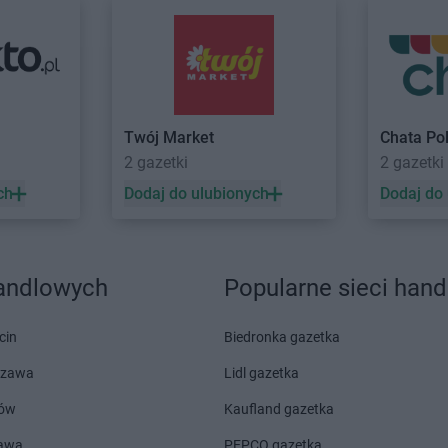
Stary
o
Twój Market
Chata Po
te
2 gazetki
2 gazetki
Twój Market
Poznań
Twój Market
ch
Dodaj do ulubionych
Dodaj do
Twój Market
Przeźmierowo
ł
handlowych
Popularne sieci han
Twój Market
Sompolinek
Twój Market
ujawski
Twój Market
Sompolno
Twój Market
cin
Biedronka gazetka
ielkopolska
szawa
Lidl gazetka
szno
Twój Market
Turek
ów
Kaufland gazetka
nek
Twój Market
Wilczyn
Twój Market
zawa
PEPCO gazetka