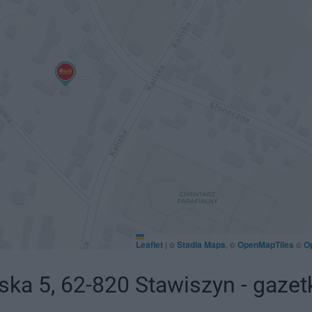
Leaflet
Stadia Maps
OpenMapTiles
O
|
©
, ©
©
ka 5, 62-820 Stawiszyn - gazet