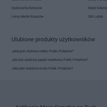
Twój Market
Zagórów
Castorama Rzeszów
Dealz Gdańs
Twój Market
Żerków
Leroy Merlin Rzeszów
OBI Lublin
Ulubione produkty użytkowników
Jakie jest ulubione mleko Polek i Polaków?
Jaki jest ulubiony papier toaletowy Polek i Polaków?
Jaka jest ulubiona woda Polek i Polaków?