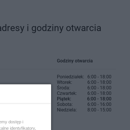
dresy i godziny otwarcia
Godziny otwarcia
Poniedziałek:
6:00 - 18:00
Wtorek:
6:00 - 18:00
Środa:
6:00 - 18:00
Czwartek:
6:00 - 18:00
Piątek:
6:00 - 18:00
Sobota:
6:00 - 16:00
Niedziela:
8:00 - 15:00
emy dostęp i
lne identyfikatory,