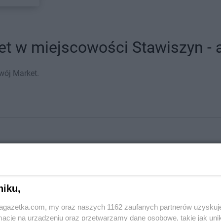
t w miejscowości Stawiszyn - a
wój Market.
niku,
jagazetka.com, my oraz naszych 1162 zaufanych partnerów uzyskuj
cje na urządzeniu oraz przetwarzamy dane osobowe, takie jak unika