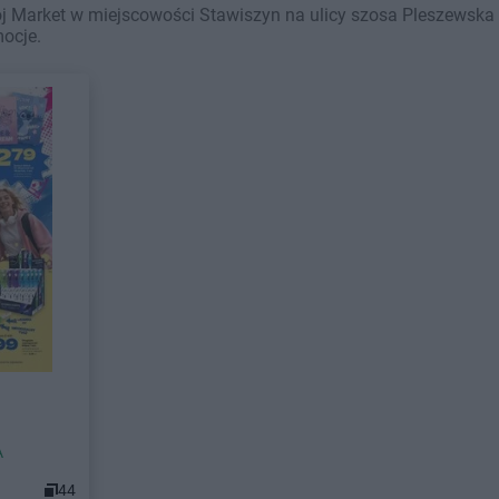
j Market w miejscowości Stawiszyn na ulicy szosa Pleszewska w
mocje.
A
44