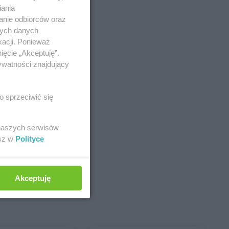
iania
anie odbiorców oraz
nych danych
kacji. Ponieważ
ięcie „Akceptuję”.
ywatności znajdujący
o sprzeciwić się
 naszych serwisów
esz w
Polityce
Akceptuję
Kramsk
Krzymów