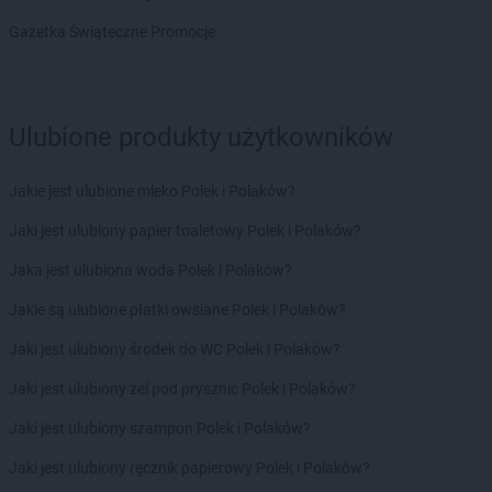
NETTO
Gołdap
Gazetka Świąteczne Promocje
NETTO
Goleniów
NETTO
Gołków
NETTO
Golub-Dobrzyń
NETTO
Góra
Ulubione produkty użytkowników
NETTO
Góra Kalwaria
NETTO
Gorzów Wielkopolski
Jakie jest ulubione mleko Polek i Polaków?
NETTO
Gostyń
NETTO
Gostynin
Jaki jest ulubiony papier toaletowy Polek i Polaków?
NETTO
Gródków
Jaka jest ulubiona woda Polek i Polaków?
NETTO
Grodzisk Mazowiecki
NETTO
Grodzisk Wielkopolski
Jakie są ulubione płatki owsiane Polek i Polaków?
NETTO
Grodzisko
Jaki jest ulubiony środek do WC Polek i Polaków?
NETTO
Grudziądz
NETTO
Gryfice
Jaki jest ulubiony żel pod prysznic Polek i Polaków?
NETTO
Gryfino
Jaki jest ulubiony szampon Polek i Polaków?
NETTO
Gubin
Jaki jest ulubiony ręcznik papierowy Polek i Polaków?
NETTO
Iława