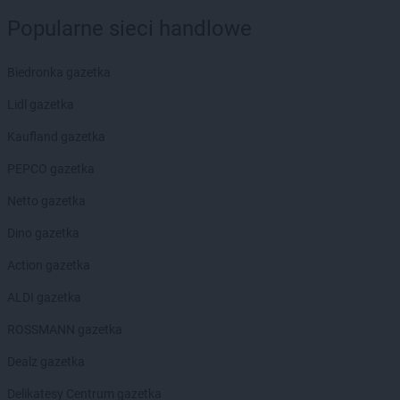
NETTO
Dobrzeń Wielki
Popularne sieci handlowe
NETTO
Drawsko Pomorskie
NETTO
Drezdenko
Biedronka gazetka
NETTO
Działdowo
NETTO
Dzierzgoń
Lidl gazetka
NETTO
Dzierżoniów
Kaufland gazetka
NETTO
Ełk
PEPCO gazetka
NETTO
Gajków
Netto gazetka
NETTO
Garwolin
Dino gazetka
NETTO
Gdańsk
NETTO
Gdynia
Action gazetka
NETTO
Gliwice
ALDI gazetka
NETTO
Głogów
NETTO
Głuchołazy
ROSSMANN gazetka
NETTO
Gniew
Dealz gazetka
NETTO
Gniewkowo
NETTO
Gniezno
Delikatesy Centrum gazetka