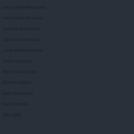
NETTO
Chrząstowice
Leroy Merlin Warszawa
NETTO
Ciechocinek
Leroy Merlin Wrocław
NETTO
Cieszyn
NETTO
Czaplinek
Castorama Wrocław
NETTO
Czarna Białostocka
Castorama Rzeszów
NETTO
Czarnków
NETTO
Czechowice-Dziedzice
Leroy Merlin Rzeszów
NETTO
Czeladź
Action Szczecin
NETTO
Czersk
NETTO
Czerwionka-Leszczyny
PEPCO Warszawa
NETTO
Częstochowa
PEPCO Kraków
NETTO
Człuchów
Dealz Warszawa
NETTO
Dąbrowa Górnicza
NETTO
Darłowo
Dealz Gdańsk
NETTO
Dęblin
OBI Lublin
NETTO
Dębno
NETTO
Dobra
NETTO
Dobre Miasto