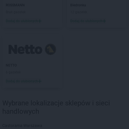
NETTO
Brzeg Dolny
ROSSMANN
Biedronka
NETTO
Brzeszcze
Brak gazetek
12 gazetek
NETTO
Brzozów
Dodaj do ulubionych
Dodaj do ulubionych
NETTO
Buk
NETTO
Bydgoszcz
NETTO
Bystrzyca Kłodzka
NETTO
Bytom
NETTO
Bytów
NETTO
Chełmno
NETTO
NETTO
Chełmża
6 gazetek
NETTO
Chocianów
Dodaj do ulubionych
NETTO
Chodzież
NETTO
Chojna
NETTO
Chojnice
Wybrane lokalizacje sklepów i sieci
NETTO
Chojnów
handlowych
NETTO
Chorzów
NETTO
Choszczno
Castorama Warszawa
NETTO
Chrzanów