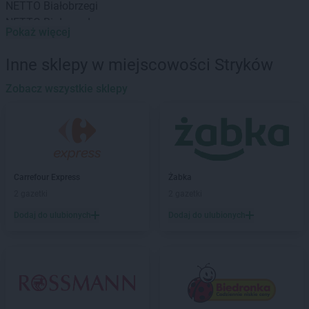
NETTO
Białobrzegi
NETTO
Białogard
Pokaż więcej
NETTO
Białystok
NETTO
Bielany Wrocławskie
Inne sklepy w miejscowości Stryków
NETTO
Bielawa
NETTO
Zobacz wszystkie sklepy
Bielsko-Biała
NETTO
Biłgoraj
NETTO
Biskupiec
NETTO
Blizne Jasińskiego
NETTO
Błonie
NETTO
Bochnia
Carrefour Express
Żabka
NETTO
Bogatynia
2 gazetki
2 gazetki
NETTO
Bolechowo
Dodaj do ulubionych
Dodaj do ulubionych
NETTO
Bolszewo
NETTO
Borzęcin Mały
NETTO
Braniewo
NETTO
Brodnica
NETTO
Brwinów
NETTO
Brzeg