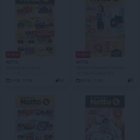
NOWA!
NOWA!
NETTO
NETTO
Gazetka spożywcza
Tekstylia dziecięce i nie tylko!
DO ROZPOCZĘCIA 2 DNI
AKTUALNA GAZETKA
10.08 - 14.08
38
06.08 - 12.08
9