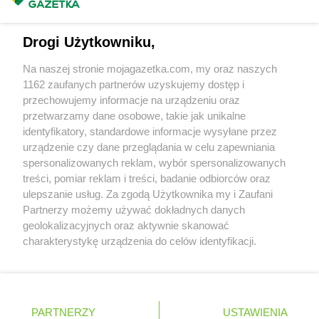
NETTO
Kazimierza Wielka
Masz sugestie lub pytania?
NETTO
Kędzierzyn-Koźle
Napisz do nas:
support@mojagazetka.com
NETTO
Kępno
Drogi Użytkowniku,
Współpraca z nami
NETTO
Kętrzyn
NETTO
Kęty
Na naszej stronie mojagazetka.com, my oraz naszych
Zobacz szczegóły
1162 zaufanych partnerów uzyskujemy dostęp i
NETTO
Kielce
Retail Radar – analiza rynku
przechowujemy informacje na urządzeniu oraz
NETTO
Kłaj
przetwarzamy dane osobowe, takie jak unikalne
NETTO
Kłobuck
identyfikatory, standardowe informacje wysyłane przez
NETTO
Kłodawa
Wasze ulubione produkty
urządzenie czy dane przeglądania w celu zapewniania
NETTO
Kluczbork
spersonalizowanych reklam, wybór spersonalizowanych
NETTO
Knurów
Regulamin serwisu i polityka prywatności
treści, pomiar reklam i treści, badanie odbiorców oraz
NETTO
Kolbudy
ulepszanie usług. Za zgodą Użytkownika my i Zaufani
NETTO
Koło
Mapa strony
Partnerzy możemy używać dokładnych danych
NETTO
Kołobrzeg
geolokalizacyjnych oraz aktywnie skanować
Zawsze najnowsze gazetki w naszej
Wszystkie miasta z lokalizacjami sklepów
NETTO
Komorniki
charakterystykę urządzenia do celów identyfikacji.
NETTO
Konin
Ponieważ cenimy Twoją prywatność, prosimy o zgodę na
aplikacji
korzystanie z tych technologii poprzez kliknięcie
NETTO
Końskie
„Akceptuję”. Zgoda jest dobrowolna i zawsze możesz ją
NETTO
Kórnik
+ 1,5 mln zadowolonych kupujących
zmienić/wycofać klikając przycisk ustawień prywatności
Polska
Czechy
Ukraina
Litwa
Słowacja
Rumunia
NETTO
Kościan
PARTNERZY
USTAWIENIA