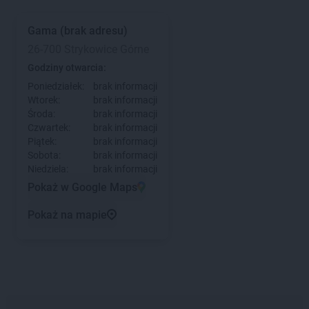
Gama
(brak adresu)
26-700 Strykowice Górne
Godziny otwarcia:
Poniedziałek:
brak informacji
Wtorek:
brak informacji
Środa:
brak informacji
Czwartek:
brak informacji
Piątek:
brak informacji
Sobota:
brak informacji
Niedziela:
brak informacji
Pokaż w Google Maps
Pokaż na mapie