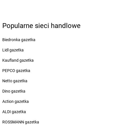
dino
Biedrusko
dino
Bielawa
dino
Bielawy
dino
Bielcza
Popularne sieci handlowe
dino
Bielewo
dino
Bielice
Biedronka gazetka
dino
Bielsk
dino
Bielsk Podlaski
Lidl gazetka
dino
Bieniewice
Kaufland gazetka
dino
Bieruń
dino
Bierutów
PEPCO gazetka
dino
Bierzglinek
Netto gazetka
dino
Bierzwienna Długa
dino
Bierzwnik
Dino gazetka
dino
Biesiekierz
Action gazetka
dino
Bieżuń
dino
Bieżyń
ALDI gazetka
dino
Bilcza
ROSSMANN gazetka
dino
Biskupice