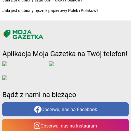
Jaki jest ulubiony szampon Polek i Polaków?
dino
Boguszów-Gorce
Jaki jest ulubiony ręcznik papierowy Polek i Polaków?
dino
Boguszyce
dino
Boguty-Żurawie
dino
Bojadła
dino
Bojano
dino
Bojszowy
dino
Bolesław
Aplikacja Moja Gazetka na Twój telefon!
dino
Bolesławice
dino
Bolesławiec
dino
Bolewice
dino
Bolewicko
dino
Bolimów
dino
Bolków
Bądź z nami na bieżąco
dino
Bolszewo
dino
Boniewo
Obserwuj nas na Facebook
dino
Borawe
dino
Borek Strzeliński
dino
Borek Wielkopolski
Obserwuj nas na Instagram