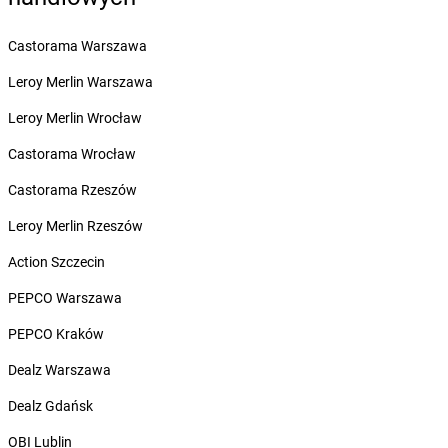
dino
Barwice
dino
Będków
Castorama Warszawa
dino
Bedlno
Leroy Merlin Warszawa
dino
Bełchatów
dino
Bełchów
Leroy Merlin Wrocław
dino
Bełdów
Castorama Wrocław
dino
Belęcin
dino
Bełk
Castorama Rzeszów
dino
Benice
Leroy Merlin Rzeszów
dino
Bestwina
dino
Biadki
Action Szczecin
dino
Biała
PEPCO Warszawa
dino
Biała Parcela
dino
Biała Rawska
PEPCO Kraków
dino
Białaczów
Dealz Warszawa
dino
Białogard
dino
Białuń
Dealz Gdańsk
dino
Białynin
OBI Lublin