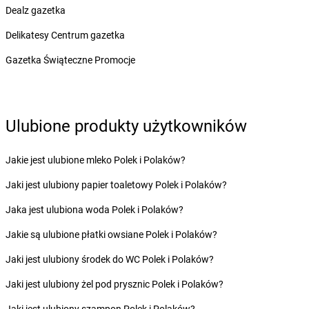
dino
Biskupice Ołoboczne
Dealz gazetka
dino
Biskupiec
Delikatesy Centrum gazetka
dino
Bisztynek
dino
Bławaty
Gazetka Świąteczne Promocje
dino
Błędów
dino
Bledzew
dino
Blizno
Ulubione produkty użytkowników
dino
Bliżyn
dino
Bobolice
dino
Bobrek
Jakie jest ulubione mleko Polek i Polaków?
dino
Bobrowice
Jaki jest ulubiony papier toaletowy Polek i Polaków?
dino
Bobrówko
dino
Bobrownickie Pole
Jaka jest ulubiona woda Polek i Polaków?
dino
Bobrowniki Wielkie
Jakie są ulubione płatki owsiane Polek i Polaków?
dino
Bobrowo
dino
Bobrzany
Jaki jest ulubiony środek do WC Polek i Polaków?
dino
Bodzewo
Jaki jest ulubiony żel pod prysznic Polek i Polaków?
dino
Bogatynia
dino
Bogucice