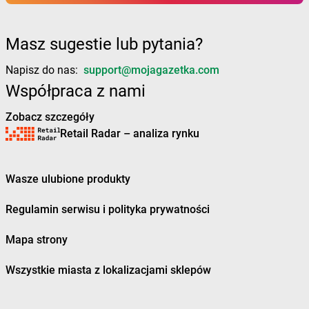
dino
Borkowo
dino
Borne Sulinowo
dino
Boronów
Masz sugestie lub pytania?
dino
Boroszów
dino
Borów
Napisz do nas:
support@mojagazetka.com
dino
Borowie
Współpraca z nami
dino
Borówiec
Zobacz szczegóły
dino
Boruja Kościelna
Retail Radar – analiza rynku
dino
Borysławice
dino
Borzęcice
dino
Borzęciczki
Wasze ulubione produkty
dino
Borzęcin
dino
Borzytuchom
Regulamin serwisu i polityka prywatności
dino
Boszkowo-Letnisko
dino
Bożejowice
Mapa strony
dino
Bożnów
dino
Branice
Wszystkie miasta z lokalizacjami sklepów
dino
Braniewo
dino
Brańszczyk