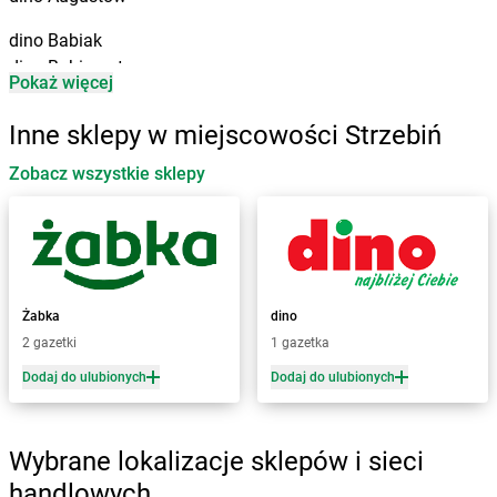
dino
Babiak
dino
Babimost
Pokaż więcej
dino
Baborów
dino
Baboszewo
Inne sklepy w miejscowości Strzebiń
dino
Baćkowice
dino
Zobacz wszystkie sklepy
Baczyna
dino
Bądkowo
dino
Bądkowo Kościelne
dino
Bąków
dino
Banie
dino
Baranów
Żabka
dino
dino
Baranowo
2 gazetki
1 gazetka
dino
Barcin
Dodaj do ulubionych
Dodaj do ulubionych
dino
Barczewo
dino
Barkowo
dino
Barlinek
Wybrane lokalizacje sklepów i sieci
dino
Bartniczka
handlowych
dino
Baruchowo