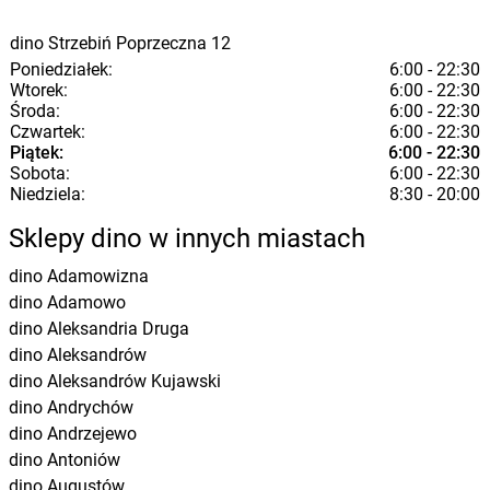
dino
Strzebiń
Poprzeczna 12
Poniedziałek:
6:00 - 22:30
Wtorek:
6:00 - 22:30
Środa:
6:00 - 22:30
Czwartek:
6:00 - 22:30
Piątek:
6:00 - 22:30
Sobota:
6:00 - 22:30
Niedziela:
8:30 - 20:00
Sklepy dino w innych miastach
dino
Adamowizna
dino
Adamowo
dino
Aleksandria Druga
dino
Aleksandrów
dino
Aleksandrów Kujawski
dino
Andrychów
dino
Andrzejewo
dino
Antoniów
dino
Augustów